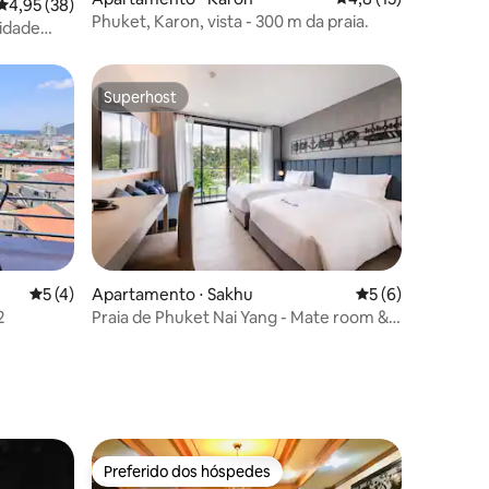
4,95 de uma avaliação média de 5, 38 avaliações
4,95 (38)
Phuket, Karon, vista - 300 m da praia.
nidade
Superhost
Superhost
5 de uma avaliação média de 5, 4 avaliações
5 (4)
Apartamento ⋅ Sakhu
5 de uma avaliaçã
5 (6)
2
Praia de Phuket Nai Yang - Mate room &
Breakfast
Preferido dos hóspedes
Preferido dos hóspedes