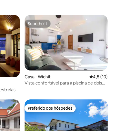
Superhost
Superhost
Casa ⋅ Wichit
4,8 de uma avaliação
4,8 (10)
Vista confortável para a piscina de dois
quartos A4
estrelas
Preferido dos hóspedes
Preferido dos hóspedes