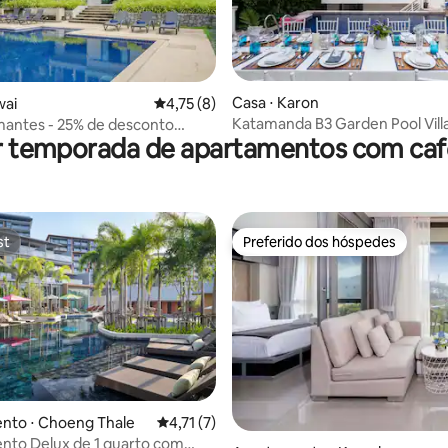
 média de 5, 4 avaliações
Casa ⋅ Karon
wai
4,75 de uma avaliação média de 5, 8 avalia
4,75 (8)
Katamanda B3 Garden Pool Vill
amantes - 25% de desconto
r temporada de apartamentos com ca
Beach
ovada perto da praia
st
Preferido dos hóspedes
st
Preferido dos hóspedes
média de 5, 11 avaliações
nto ⋅ Choeng Thale
4,71 de uma avaliação média de 5, 7 avalia
4,71 (7)
nto Delux de 1 quarto com