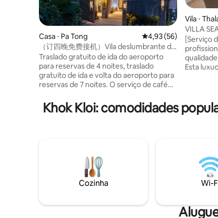
Vila ⋅ Tha
VILLA SE
Casa ⋅ Pa Tong
4,93 de uma avaliação 
4,93 (56)
Vila com 
[Serviço 
（订四晚免费接机）Vila deslumbrante de
Incluído
profission
4 quartos com piscina e vista para o mar
Traslado gratuito de ida do aeroporto
qualidade
em Patong
para reservas de 4 noites, traslado
Esta luxuo
gratuito de ida e volta do aeroporto para
para o ma
reservas de 7 noites. O serviço de café
Yamu, um 
da manhã está disponível na vila e pode
Phuket, c
ser reservado com antecedência a um
Andaman,
Khok Kloi: comodidades popul
custo separado. A vila está localizada no
de vilas 
distrito de Patong, de frente para a praia
1.400 m² c
de Patong. 5 minutos a pé até 7-11,
tem 5 qua
restaurantes; 5 minutos de moto ou
camas que
carro dudu até o Jungceylon Mall, 8
camas de 
minutos até a praia de Patong ou Bangla
roupa de 
Bar Street. A vila tem um total de três
pessoal q
andares, cerca de 750 metros quadrados
um chef q
Cozinha
Wi-F
no total, todos os móveis italianos
café da m
importados, quatro quartos (todas as
cortesia 
camas são king size), três banheiros e um
tailandes
Alugue
banheiro, três varandas mais uma sala de
como serv