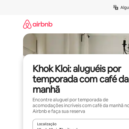
Pular
Algu
para
o
conteúdo
Khok Kloi: aluguéis por
temporada com café da
manhã
Encontre aluguel por temporada de
acomodações incríveis com café da manhã n
Airbnb e faça sua reserva
Localização