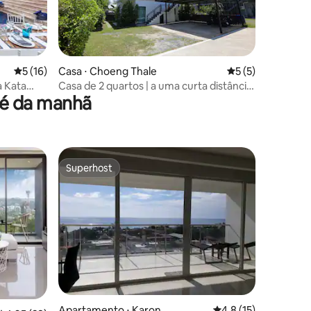
5 de uma avaliação média de 5, 16 avaliações
5 (16)
Casa ⋅ Choeng Thale
5 de uma avaliaçã
5 (5)
ções
a Kata
Casa de 2 quartos | a uma curta distância
fé da manhã
da praia e do Muay Thai
Superhost
Superhost
ções
Apartamento ⋅ Karon
4,8 de uma avaliação
4,8 (15)