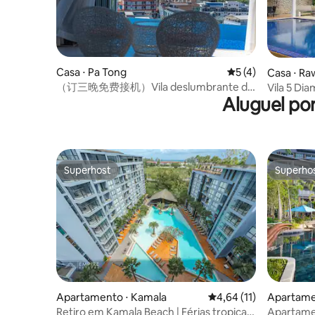
cada dois dias (a troca de lençóis não está
incluída), as toalhas de banho são
trocadas durante a limpeza.
Casa ⋅ Pa Tong
5 de uma avaliação
5 (4)
Casa ⋅ Ra
（订三晚免费接机）Vila deslumbrante de
Vila 5 Di
Aluguel po
4 quartos com piscina e vista para o mar
recém-ren
em Patong
Superhost
Superho
Superhost
Superho
Apartamento ⋅ Kamala
4,64 de uma avaliação 
4,64 (11)
Apartame
Retiro em Kamala Beach | Férias tropicais
Apartame