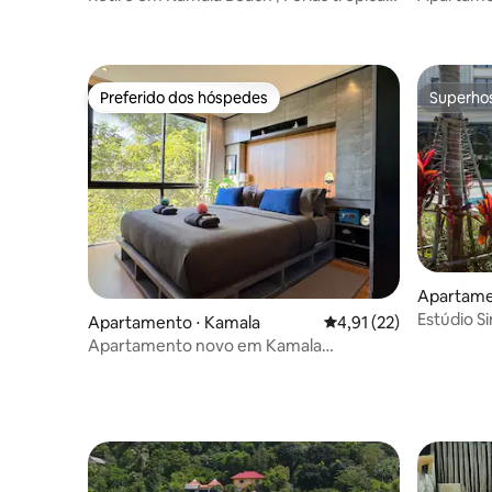
perfeitas
vista par
Preferido dos hóspedes
Superho
Preferido dos hóspedes
Superho
Apartame
Estúdio S
Apartamento ⋅ Kamala
4,91 de uma avaliação 
4,91 (22)
Resort
Apartamento novo em Kamala
Residence