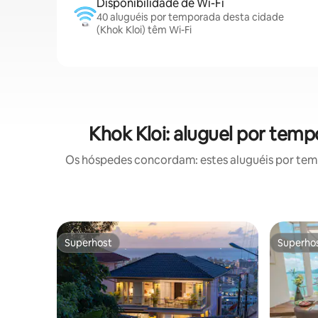
Disponibilidade de Wi-Fi
40 aluguéis por temporada desta cidade
(Khok Kloi) têm Wi-Fi
Khok Kloi: aluguel por te
Os hóspedes concordam: estes aluguéis por tem
Superhost
Superho
Superhost
Superho