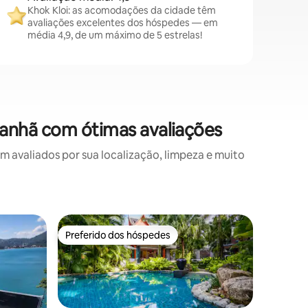
Khok Kloi: as acomodações da cidade têm
avaliações excelentes dos hóspedes — em
média 4,9, de um máximo de 5 estrelas!
anhã com ótimas avaliações
avaliados por sua localização, limpeza e muito
Vila ⋅ Ch
Preferido dos hóspedes
Preferi
Preferido dos hóspedes
Preferi
Vila de 4
topo da c
Magnífica
tailandê
tranquila
praias de