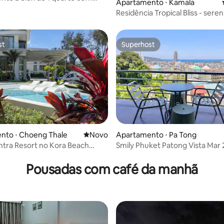
Apartamento ⋅ Kamala
a o mar
Residência Tropical Bliss - sere
perto do oceano.
st
Superhost
st
Superhost
nto ⋅ Choeng Thale
Novo lugar para ficar
Novo
Apartamento ⋅ Pa Tong
intra Resort no Kora Beach
Smily Phuket Patong Vista Mar 
média de 5, 22 avaliações
Pousadas com café da manhã