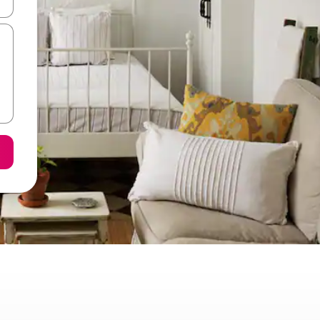
ore-os usando as seta para cima e para baixo do teclado ou tocando e