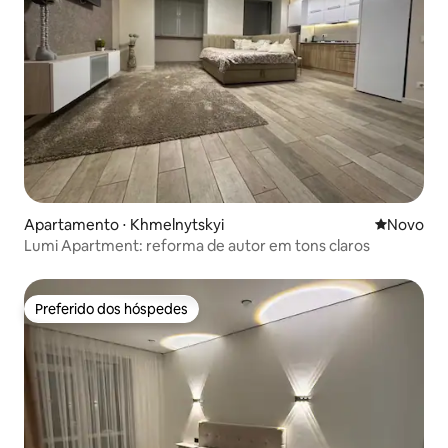
Apartamento ⋅ Khmelnytskyi
Novo lugar
Novo
Lumi Apartment: reforma de autor em tons claros
Preferido dos hóspedes
Preferido dos hóspedes