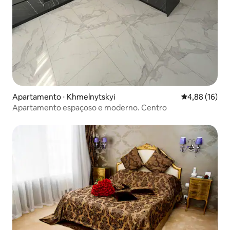
Apartamento ⋅ Khmelnytskyi
4,88 de uma a
4,88 (16)
Apartamento espaçoso e moderno. Centro