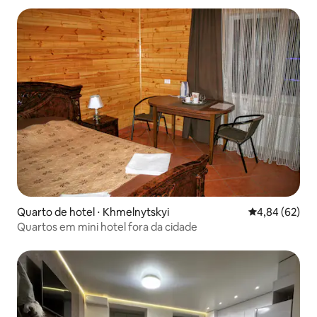
Quarto de hotel ⋅ Khmelnytskyi
4,84 de uma a
4,84 (62)
Quartos em mini hotel fora da cidade