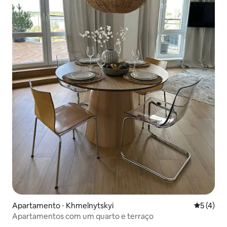
Apartamento ⋅ Khmelnytskyi
5 de uma 
5 (4)
Apartamentos com um quarto e terraço