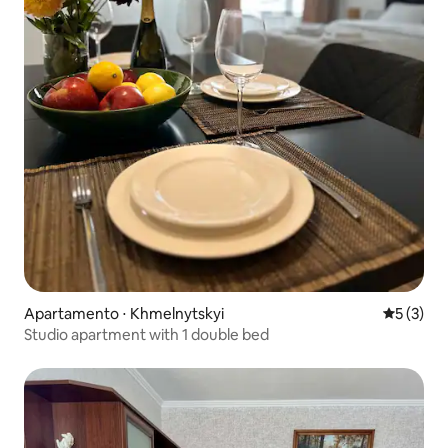
Apartamento ⋅ Khmelnytskyi
5 de uma 
5 (3)
Studio apartment with 1 double bed