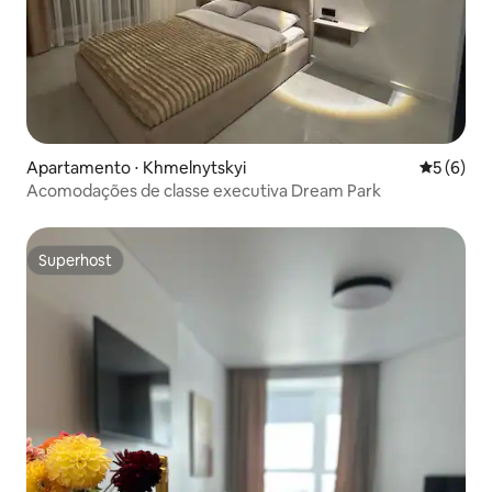
Apartamento ⋅ Khmelnytskyi
5 de uma 
5 (6)
Acomodações de classe executiva Dream Park
Superhost
Superhost