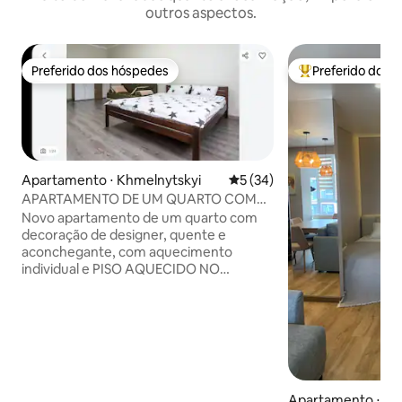
outros aspectos.
Preferido dos hóspedes
Preferido dos 
Preferido dos hóspedes
Entre os melhore
Apartamento ⋅ Khmelnytskyi
5 de uma avaliação média de
5 (34)
APARTAMENTO DE UM QUARTO COM
DESIGN DE REPARAÇÃO
Novo apartamento de um quarto com
decoração de designer, quente e
aconchegante, com aquecimento
individual e PISO AQUECIDO NO
BANHEIRO! O apartamento tem tudo o
que você precisa para viver: cama macia
e perfumada e toalhas macias, todos os
utensílios de cozinha e eletrodomésticos
necessários! Internet de alta velocidade
também está à sua disposição! O
apartamento está em um lugar muito
Apartamento ⋅ Kh