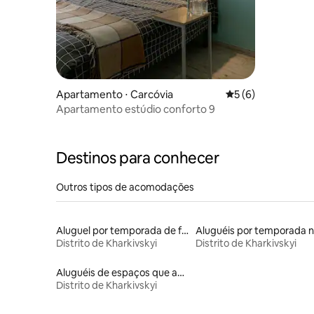
Mironosit
Apartamento ⋅ Carcóvia
5 de uma avaliação
5 (6)
Apartamento estúdio conforto 9
Destinos para conhecer
Outros tipos de acomodações
Aluguel por temporada de flats
Distrito de Kharkivskyi
Distrito de Kharkivskyi
Aluguéis de espaços que aceitam animais de estimação
Distrito de Kharkivskyi