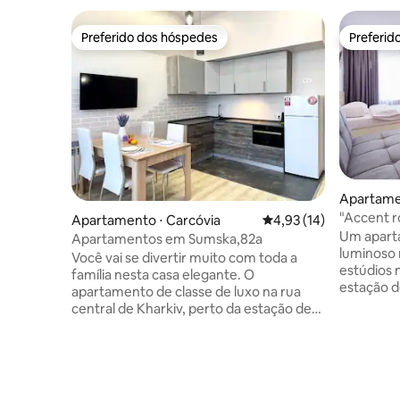
Preferido dos hóspedes
Preferid
Preferido dos hóspedes
Preferid
Apartame
"Accent ro
Apartamento ⋅ Carcóvia
4,93 de uma avaliação 
4,93 (14)
Um apart
Apartamentos em Sumska,82a
luminoso 
Você vai se divertir muito com toda a
estúdios 
família nesta casa elegante. O
estação 
apartamento de classe de luxo na rua
design mo
central de Kharkiv, perto da estação de
O prédio 
metrô da Universidade. Dois quartos
um voo pa
separados e uma espaçosa cozinha
espaçoso
estúdio com um grande sofá para
sofá indiv
relaxar. O primeiro quarto tem um
compacta em 
grande guarda-roupa para armazenar