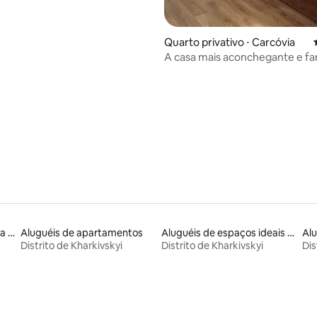
skaya 74
Quarto privativo ⋅ Carcóvia
A casa mais aconchegante e fam
 média de 5, 6 avaliações
Aluguéis por temporada na orla
Aluguéis de apartamentos
Aluguéis de espaços ideais para famílias
Alu
Distrito de Kharkivskyi
Distrito de Kharkivskyi
Dis