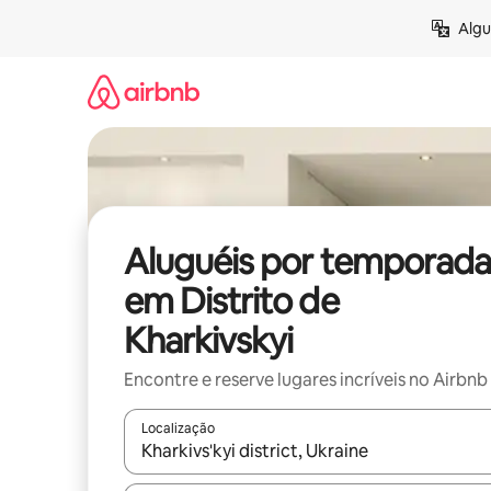
Pular
Algu
para
o
conteúdo
Aluguéis por temporada
em Distrito de
Kharkivskyi
Encontre e reserve lugares incríveis no Airbnb
Localização
Quando os resultados estiverem disponíveis, expl