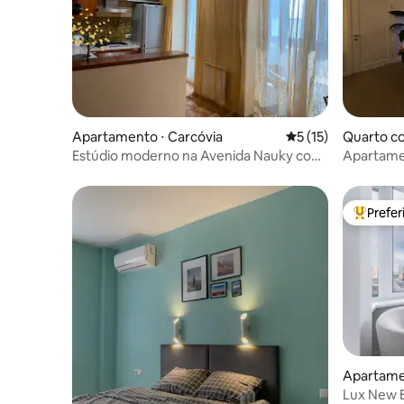
Apartamento ⋅ Carcóvia
5 de uma avaliação 
5 (15)
Quarto co
Estúdio moderno na Avenida Nauky com
Apartame
uma grande varanda
centro da
Prefe
Entre os
Apartame
Lux New 