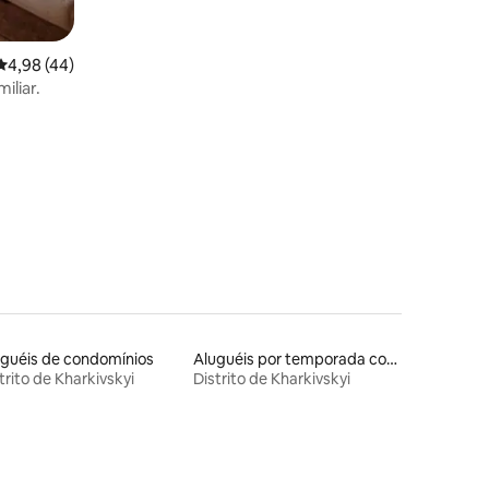
complexo residencial Rohatinskaya
Levada
4,98 de uma avaliação média de 5, 44 avaliações
4,98 (44)
iliar.
guéis de condomínios
Aluguéis por temporada com banheira de hidromassagem
trito de Kharkivskyi
Distrito de Kharkivskyi