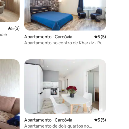
5 de uma avaliação média de 5, 3 avaliações
5 (3)
pole
Apartamento ⋅ Carcóvia
5 de uma avaliaçã
5 (5)
Apartamento no centro de Kharkiv - Rua
ções
Darwin
os hóspedes
ções
Apartamento ⋅ Carcóvia
5 de uma avaliaçã
5 (5)
Apartamento de dois quartos no