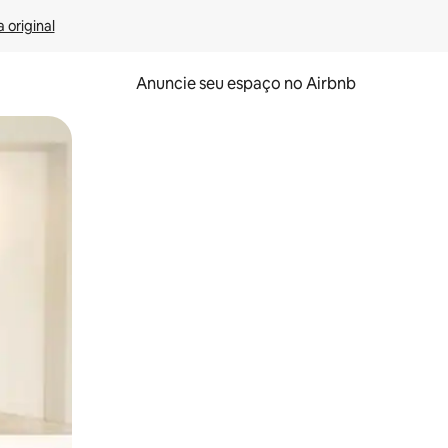
 original
Anuncie seu espaço no Airbnb
 deslizando o dedo na tela.