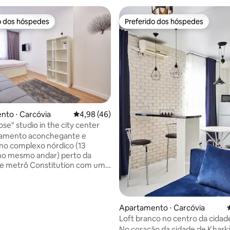
o dos hóspedes
Preferido dos hóspedes
o dos hóspedes
Preferido dos hóspedes
nto ⋅ Carcóvia
4,98 de uma avaliação média de 5, 46 avalia
4,98 (46)
se" studio in the city center
média de 5, 14 avaliações
amento aconchegante e
no complexo nórdico (13
no mesmo andar) perto da
de metrô Constitution com um
derno em estilo escandinavo.
tem elevador para o 6º andar,
ra 7 você precisa subir. Quarto
 com uma cama de casal e um
Apartamento ⋅ Carcóvia
idual, Smart TV. Cozinha
Loft branco no centro da cidad
nicho com geladeira,
No coração da cidade de Kharki