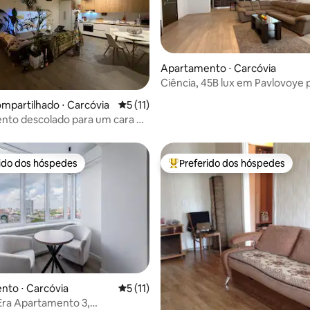
Apartamento ⋅ Carcóvia
Ciência, 45B lux em Pavlovoye 
média de 5, 15 avaliações
mpartilhado ⋅ Carcóvia
5 de uma avaliação média de 5, 11 avalia
5 (11)
nto descolado para um cara no
 cidade.
rido dos hóspedes
Preferido dos hóspedes
 melhores preferidos dos hóspedes
Entre os melhores preferidos d
nto ⋅ Carcóvia
5 de uma avaliação média de 5, 11 avalia
5 (11)
Era Apartamento 3,