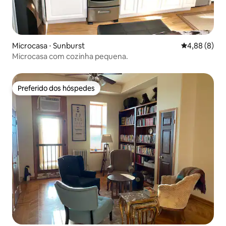
Microcasa ⋅ Sunburst
4,88 de uma 
4,88 (8)
Microcasa com cozinha pequena.
Preferido dos hóspedes
Preferido dos hóspedes