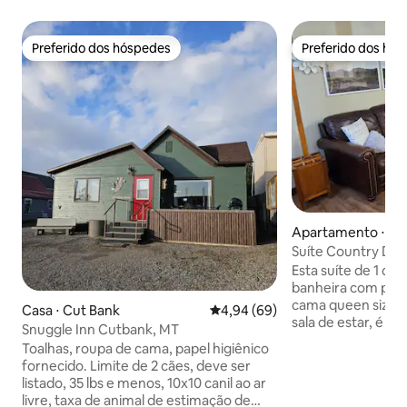
Preferido dos hóspedes
Preferido dos hó
Preferido dos hóspedes
Preferido dos hó
Apartamento ⋅ Val
Suíte Country Dow
Esta suíte de 1 qu
banheira com pés,
cama queen size. 
Casa ⋅ Cut Bank
4,94 de uma avaliação média de
4,94 (69)
sala de estar, é t
Snuggle Inn Cutbank, MT
para uma estadia 
Toalhas, roupa de cama, papel higiênico
comodidade de um
fornecido. Limite de 2 cães, deve ser
lavanderia. Acha
listado, 35 lbs e menos, 10x10 canil ao ar
vai ajudar você a
livre, taxa de animal de estimação de