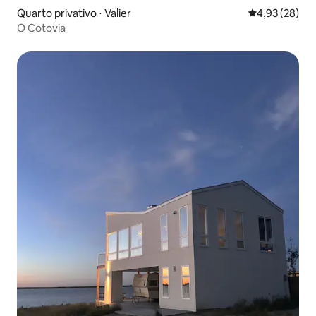
Quarto privativo ⋅ Valier
4,93 de uma a
4,93 (28)
O Cotovia