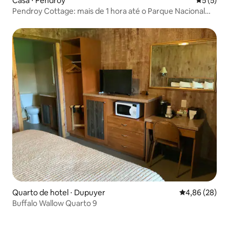
Casa ⋅ Pendroy
5 de uma 
5 (5)
Pendroy Cottage: mais de 1 hora até o Parque Nacional
Glacier
Quarto de hotel ⋅ Dupuyer
4,86 de uma a
4,86 (28)
Buffalo Wallow Quarto 9