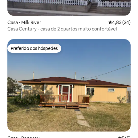
Casa ⋅ Milk River
4,83 de uma a
4,83 (24)
Casa Century - casa de 2 quartos muito confortável
Preferido dos hóspedes
Preferido dos hóspedes