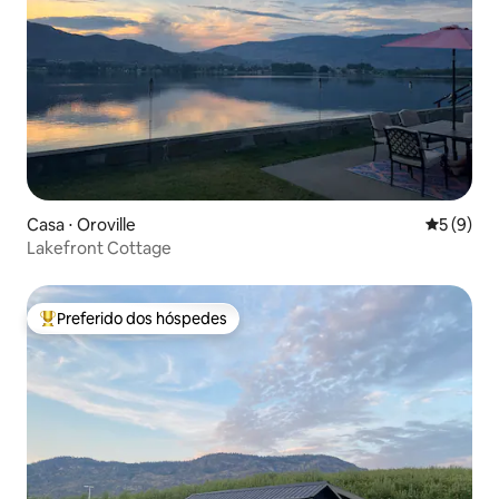
Casa ⋅ Oroville
5 de uma 
5 (9)
Lakefront Cottage
Preferido dos hóspedes
Entre os melhores preferidos dos hóspedes