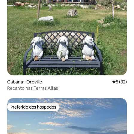
Cabana ⋅ Oroville
5 de uma a
5 (32)
Recanto nas Terras Altas
Preferido dos hóspedes
Preferido dos hóspedes