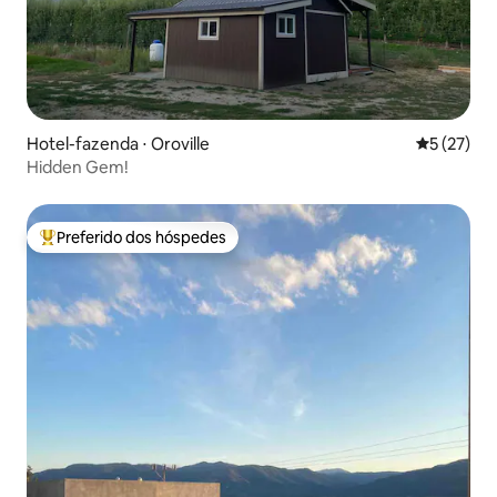
Hotel-fazenda ⋅ Oroville
5 de uma a
5 (27)
Hidden Gem!
Preferido dos hóspedes
Entre os melhores preferidos dos hóspedes