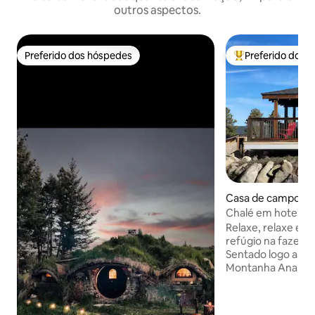
outros aspectos.
Preferido dos hóspedes
Preferido dos 
Preferido dos hóspedes
Entre os melhore
Casa de campo ⋅ Br
Chalé em hotel-f
Relaxe, relaxe e 
refúgio na fazend
Sentado logo abai
Montanha Anarqui
oferece vistas ampl
do deck desta ca
equipada. Disponi