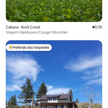
Cabana ⋅ Rock Creek
5 de uma 
5 (9)
Viagem rápida para Cougar Mountain
Preferido dos hóspedes
Entre os melhores preferidos dos hóspedes