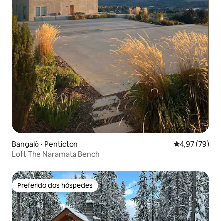
Bangalô ⋅ Penticton
4,97 de uma a
4,97 (79)
Loft The Naramata Bench
Preferido dos hóspedes
Preferido dos hóspedes