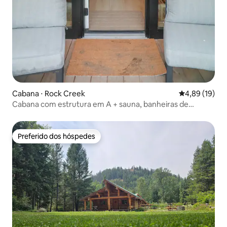
Cabana ⋅ Rock Creek
4,89 de uma a
4,89 (19)
Cabana com estrutura em A + sauna, banheiras de
hidromassagem e mergulhos frios
Preferido dos hóspedes
Preferido dos hóspedes