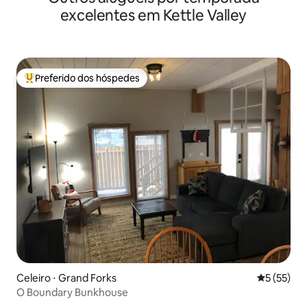
excelentes em Kettle Valley
Preferido dos hóspedes
Entre os melhores preferidos dos hóspedes
Celeiro ⋅ Grand Forks
5 de uma a
5 (55)
O Boundary Bunkhouse