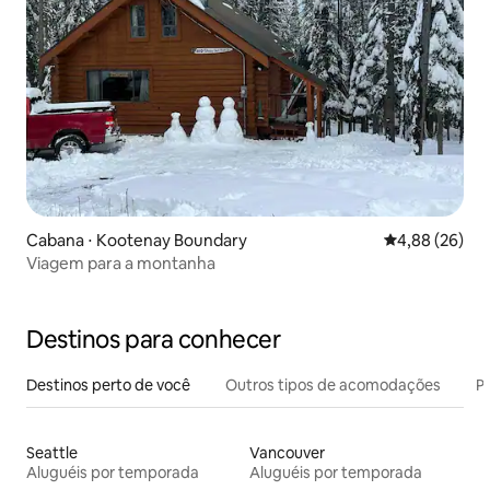
Cabana ⋅ Kootenay Boundary
4,88 de uma a
4,88 (26)
Viagem para a montanha
Destinos para conhecer
Destinos perto de você
Outros tipos de acomodações
Pr
Seattle
Vancouver
Aluguéis por temporada
Aluguéis por temporada