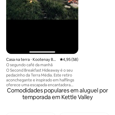
o ano com caminha
proximidades no v
neve e esqui no i
tranquila e tranqu
fazenda de trabal
porcos, cavalos, g
trabalho e tratore
de estimação são 
com aprovação pr
Casa na terra ⋅ Kootenay Bou
4,95 de uma avaliação média de
4,95 (58)
ndary E / West Bo*
O segundo café da manhã
O Second Breakfast Hideaway é o seu
pedacinho da Terra Média. Este retiro
aconchegante e inspirado em halflings
oferece uma escapada encantadora
Comodidades populares em aluguel por
com sua porta redonda, detalhes
rústicos e arredores aconchegantes e
temporada em Kettle Valley
cheios de natureza. Se você é um
Hobbitier de coração ou apenas está em
busca de paz, este refúgio encantador e
caprichoso é o lugar ideal para você. É o