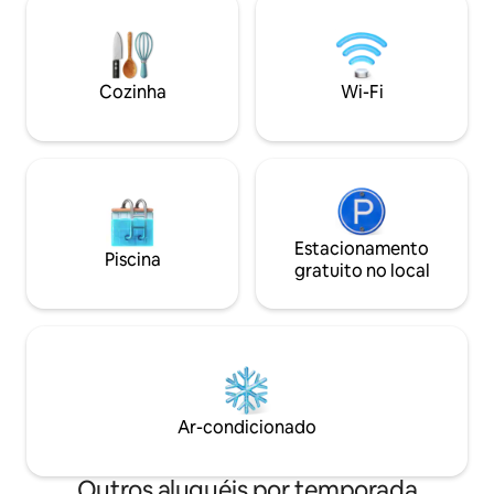
lugar perfeito para desfrutar de um
segundo café da manhã ou se
aconchegar perto do fogo. Localizado a
poucos minutos das atrações locais, é o
Cozinha
Wi-Fi
lugar ideal para relaxar e abraçar seu
halfling interior.
Estacionamento
Piscina
gratuito no local
Ar-condicionado
Outros aluguéis por temporada