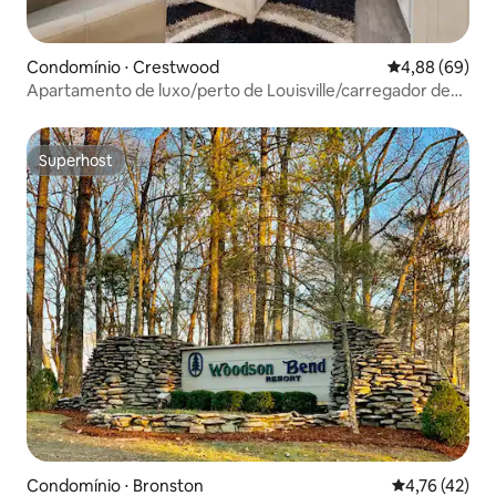
Condomínio ⋅ Crestwood
4,88 de uma av
4,88 (69)
Apartamento de luxo/perto de Louisville/carregador de
veículos elétricos
Superhost
Superhost
Condomínio ⋅ Bronston
4,76 de uma a
4,76 (42)