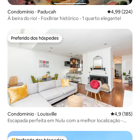
Condomínio ⋅ Paducah
4,99 de uma ava
4,99 (224)
À beira do rio! - FoxBriar histórico - 1 quarto elegante!
Preferido dos hóspedes
Preferido dos hóspedes
Condomínio ⋅ Louisville
4,9 de uma av
4,9 (185)
Escapada perfeita em Nulu com a melhor localização -
taxas baixas