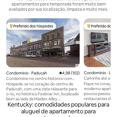
apartamentos para temporada foram muito bem
avaliados por sua localização, limpeza e muito mais.
Preferido dos hóspedes
Preferido dos 
Entre os melhores preferidos dos hóspedes
Entre os melhore
Condomínio ⋅ Louis
Condomínio ⋅ Paducah
4,98 de uma avaliação média de 
4,98 (102)
Caminhe até a Bou
Condomínio no centro histórico com
Gem | Estacionam
vista para o rio – a pé
Fique no coração
Hospede-se no coração do centro de
moderno apartamen
Paducah, com uma vista relaxante para
poucos passos do
o rio, no histórico Foxbriar Inn, localizado
restaurantes de Lo
bem ao lado da Maiden Alley.
Kentucky: comodidades populares para
bourbon e comércio local.
Perfeitamente localizado a uma curta
os favoritos como 
distância a pé de algumas das principais
aluguel de apartamento para
Hole Distillery, de
atrações de Paducah: 🎭 Carson Center