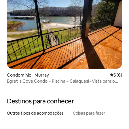
Condomínio ⋅ Murray
5 de uma 
5 (6)
Egret 's Cove Condo ~ Piscina ~ Caiaques!~Vista para o
lago
Destinos para conhecer
Outros tipos de acomodações
Coisas para fazer