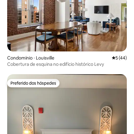
Condomínio ⋅ Louisville
5 de uma a
5 (44)
Cobertura de esquina no edifício histórico Levy
Preferido dos hóspedes
Preferido dos hóspedes