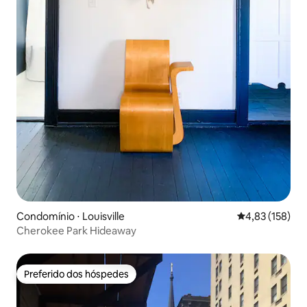
Condomínio ⋅ Louisville
4,83 de uma av
4,83 (158)
Cherokee Park Hideaway
Preferido dos hóspedes
Preferido dos hóspedes