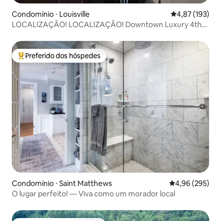
Condomínio ⋅ Louisville
4,87 de uma av
4,87 (193)
LOCALIZAÇÃO! LOCALIZAÇÃO! Downtown Luxury 4th
St AO VIVO!
Preferido dos hóspedes
Entre os melhores preferidos dos hóspedes
Condomínio ⋅ Saint Matthews
4,96 de uma ava
4,96 (295)
O lugar perfeito! — Viva como um morador local