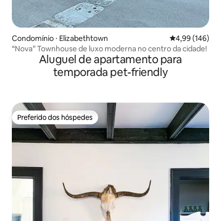
Condomínio ⋅ Elizabethtown
4,99 de uma av
4,99 (146)
“Nova” Townhouse de luxo moderna no centro da cidade!
Aluguel de apartamento para
temporada pet-friendly
Preferido dos hóspedes
Preferido dos hóspedes