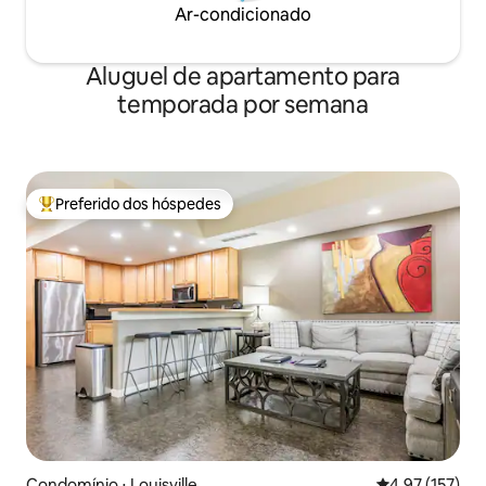
Ar-condicionado
Aluguel de apartamento para
temporada por semana
Preferido dos hóspedes
Entre os melhores preferidos dos hóspedes
Condomínio ⋅ Louisville
4,97 de uma av
4,97 (157)