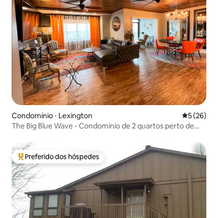
Condomínio ⋅ Lexington
5 de uma a
5 (26)
The Big Blue Wave - Condomínio de 2 quartos perto de
Rupp Arena
Preferido dos hóspedes
Entre os melhores preferidos dos hóspedes