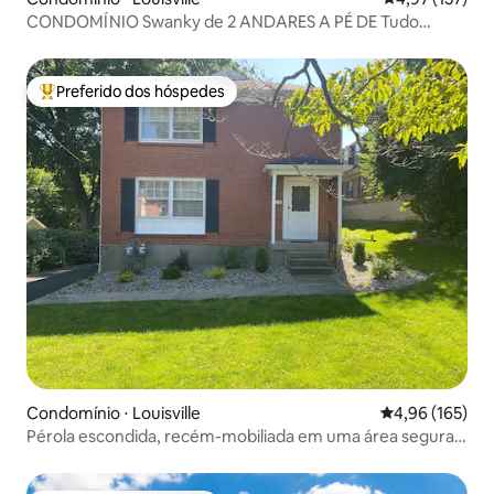
CONDOMÍNIO Swanky de 2 ANDARES A PÉ DE Tudo
Highlands!
Preferido dos hóspedes
Entre os melhores preferidos dos hóspedes
Condomínio ⋅ Louisville
4,96 de uma av
4,96 (165)
Pérola escondida, recém-mobiliada em uma área segura e
ótima