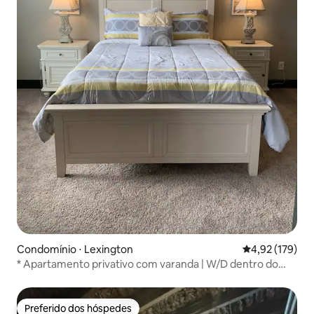
Condomínio ⋅ Lexington
4,92 de uma av
4,92 (179)
* Apartamento privativo com varanda | W/D dentro do
apt*
Preferido dos hóspedes