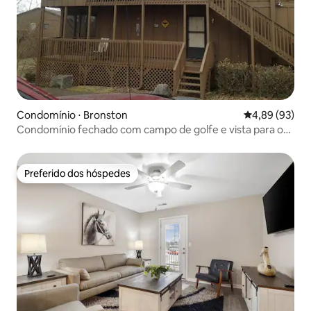
Condomínio ⋅ Bronston
4,89 de uma a
4,89 (93)
Condomínio fechado com campo de golfe e vista para o
Lago Cumberland
Preferido dos hóspedes
Preferido dos hóspedes