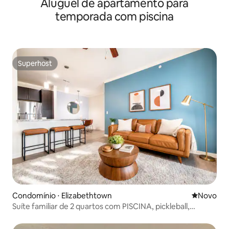
Aluguel de apartamento para
temporada com piscina
Superhost
Superhost
Condomínio ⋅ Elizabethtown
Novo lugar
Novo
Suíte familiar de 2 quartos com PISCINA, pickleball,
academia, jogos