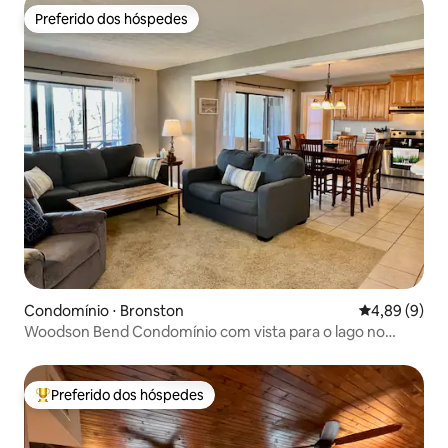
Preferido dos hóspedes
Preferido dos hóspedes
Condomínio ⋅ Bronston
4,89 de uma 
4,89 (9)
Woodson Bend Condomínio com vista para o lago no
primeiro andar
Preferido dos hóspedes
Entre os melhores preferidos dos hóspedes