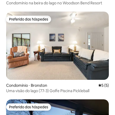
Condomínio na beira do lago no Woodson Bend Resort
Preferido dos hóspedes
Preferido dos hóspedes
Condomínio ⋅ Bronston
5 de uma 
5 (5)
Uma visão do lago (77-3) Golfe Piscina Pickleball
Preferido dos hóspedes
Preferido dos hóspedes