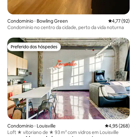
Condomínio ⋅ Bowling Green
4,77 de uma a
4,77 (92)
Condomínio no centro da cidade, perto da vida noturna
Preferido dos hóspedes
Preferido dos hóspedes
Condomínio ⋅ Louisville
4,95 de uma ava
4,95 (268)
Loft ★ vitoriano de ★ 93 m² com vidros em Louisville