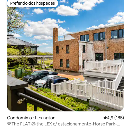
Preferido dos hóspedes
Preferido dos hóspedes
Condomínio ⋅ Lexington
4,9 de uma av
4,9 (185)
💙The FLAT @ the LEX c/ estacionamento-Horse Park-
Bourbon