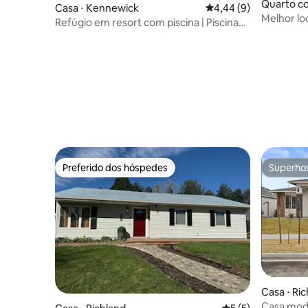
Quarto co
Casa ⋅ Kennewick
4,44 de uma avaliação
4,44 (9)
d
Melhor lo
Refúgio em resort com piscina | Piscinas
negócios 
aquecidas, spa e lareira externa
Preferido dos hóspedes
Superho
Preferido dos hóspedes
Superho
Casa ⋅ Ri
Casa mode