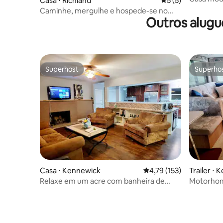
Casa ⋅ Richland
5 de uma avaliação
5 (5)
banheira
Caminhe, mergulhe e hospede-se no
Outros alugu
Richland Retreat
Superhost
Superho
Superhost
Superho
Casa ⋅ Kennewick
4,79 de uma avaliação m
4,79 (153)
Trailer ⋅
Relaxe em um acre com banheira de
Motorhom
hidromassagem