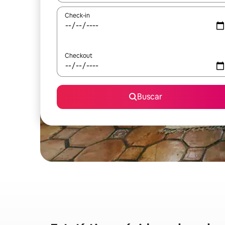
Check-in
Checkout
Buscar