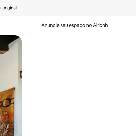
 original
Anuncie seu espaço no Airbnb
 deslizando o dedo na tela.