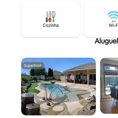
golfe de 6 lugares ou com as e-bikes, a
camas kin
uma curta distância. Relaxe na banheira
e sofá-ca
de hidromassagem, exercite-se na
famílias i
academia e aproveite uma estadia que é
crianças e
ao mesmo tempo relaxante e divertida –
disponíve
Cozinha
Wi-F
perfeita para viagens inesquecíveis entre
amigas! Não se esqueça de nos marcar
durante a sua estadia!
Alugue
#TheChapterHouse_TC
Superhost
Superhost