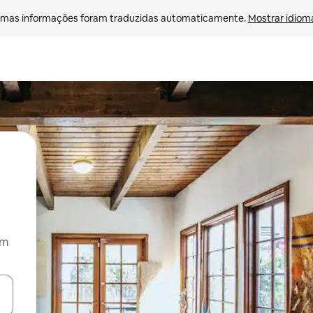
mas informações foram traduzidas automaticamente. 
Mostrar idioma
om
ore-os usando as seta para cima e para baixo do teclado ou tocando e