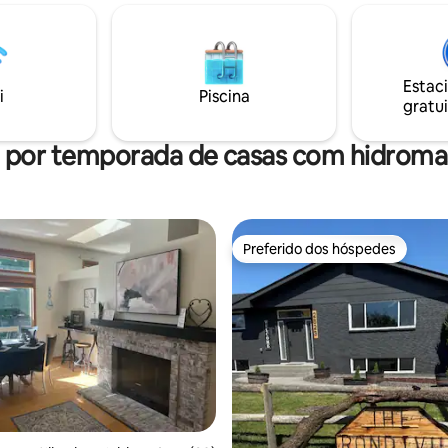
g, queen, de solteiro, beliches
ótima para grandes grupos, mó
ma. Os toques adequados para
pátio confortáveis e churrasque
ncluem utensílios de jantar para
Recurso de cachoeira encantad
 berço portátil/cadeira alta
escadas suavemente iluminada
Estac
is mediante solicitação.
para criar memórias inesquecív
i
Piscina
gratui
l por temporada de casas com hidrom
Preferido dos hóspedes
Preferido dos hóspedes