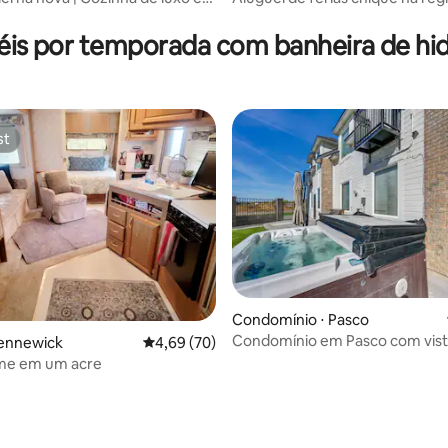
 média de 5, 5 avaliações
 de hidromassagem
vinícola de Washington!
éis por temporada com banheira de 
st
st
Condomínio ⋅ Pasco
Condomínio em Pasco com vist
édia de 5, 153 avaliações
 Kennewick
4,69 de uma avaliação média de 5, 70 avalia
4,69 (70)
rio Columbia e banheira de
e em um acre
hidromassagem