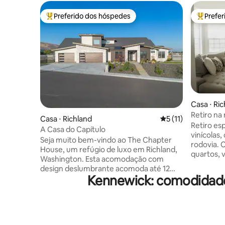
Preferido dos hóspedes
Prefe
Entre os melhores preferidos dos hóspedes
Entre os
Casa ⋅ Ri
Retiro na 
Casa ⋅ Richland
5 de uma avaliação
5 (11)
banheira
Retiro es
A Casa do Capítulo
vinícolas,
Seja muito bem-vindo ao The Chapter
rodovia. 
House, um refúgio de luxo em Richland,
quartos, v
Washington. Esta acomodação com
grande, 
design deslumbrante acomoda até 12
quintal, e
Kennewick: comodidad
hóspedes, oferecendo conforto e
estacion
espaço, acabamentos de alto nível e
família, f
comodidades bem pensadas em todos
de negóci
os ambientes. Faça um passeio pelas
esportes/
vinícolas próximas com o carrinho de
em grupo.