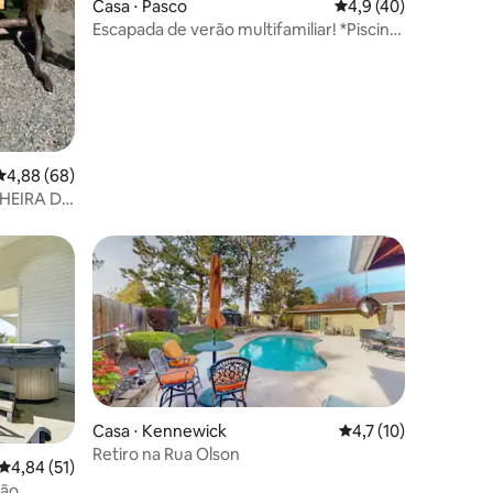
ções
Casa ⋅ Pasco
4,9 de uma avaliação
4,9 (40)
Escapada de verão multifamiliar! *Piscina
e spa renovados*
4,88 de uma avaliação média de 5, 68 avaliações
4,88 (68)
NHEIRA DE
Casa ⋅ Kennewick
4,7 de uma avaliação
4,7 (10)
Retiro na Rua Olson
4,84 de uma avaliação média de 5, 51 avaliações
4,84 (51)
ião