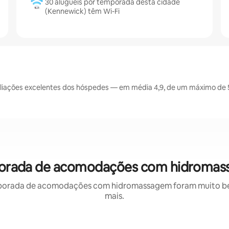
30 aluguéis por temporada desta cidade
(Kennewick) têm Wi-Fi
iações excelentes dos hóspedes — em média 4,9, de um máximo de 5
porada de acomodações com hidromas
porada de acomodações com hidromassagem foram muito bem 
mais.