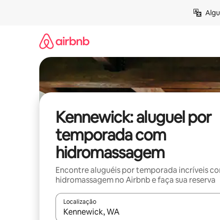
Pular
Algu
para
o
conteúdo
Kennewick: aluguel por
temporada com
hidromassagem
Encontre aluguéis por temporada incríveis c
hidromassagem no Airbnb e faça sua reserva
Localização
Quando os resultados estiverem disponíveis, expl