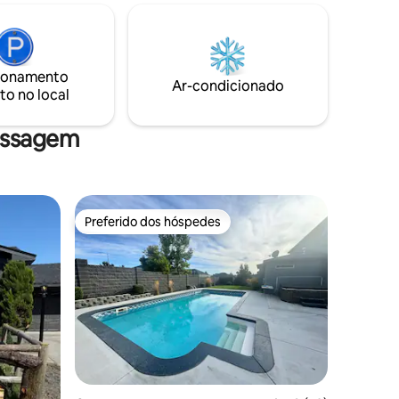
banheira de hidromassagem para 6
veis de
pessoas cercada por um gazebo após o
 a gás.
dia de caminhadas, degustação de
ora e
vinhos ou passeios.
s prontas
ionamento
eis!
Ar-condicionado
to no local
assagem
Preferido dos hóspedes
Preferido dos hóspedes