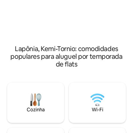
com tudo o que é n
cozinha, roupas de cama e toalhas. Fácil
Chá e utensílios de
acesso com chave, acomodando até
cozinha. Roupa de
quatro pessoas. Ideal para atividades ao
higiene estão disp
ar livre e atrações culturais. Aproveite
você pode usar a 
caminhadas, esqui, golfe e visitas ao
gratuitamente. H
Castelo de Neve de Kemi e ao Museu de
sauna, máquina de 
Arte. Variedade de restaurantes e lojas
nas proximidades.
Lapônia, Kemi-Tornio: comodidades
populares para aluguel por temporada
de flats
Cozinha
Wi-Fi