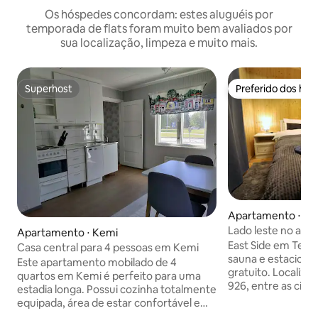
Os hóspedes concordam: estes aluguéis por
temporada de flats foram muito bem avaliados por
sua localização, limpeza e muito mais.
Superhost
Preferido dos hó
Superhost
Preferido dos hó
Apartamento ⋅ Te
Lado leste no apa
Apartamento ⋅ Kemi
East Side em Ter
Casa central para 4 pessoas em Kemi
sauna e estaciona
Este apartamento mobilado de 4
gratuito. Localiza
quartos em Kemi é perfeito para uma
926, entre as cida
estadia longa. Possui cozinha totalmente
Rovaniemi, Kemi e
equipada, área de estar confortável e
apartamento está
quarto privativo. Inclui utensílios de