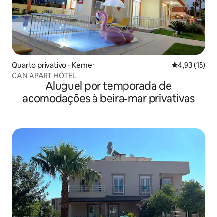
Quarto privativo ⋅ Kemer
4,93 de uma a
4,93 (15)
CAN APART HOTEL
Aluguel por temporada de
acomodações à beira-mar privativas