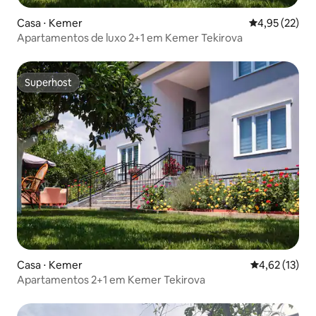
Casa ⋅ Kemer
4,95 de uma a
4,95 (22)
Apartamentos de luxo 2+1 em Kemer Tekirova
Superhost
Superhost
Casa ⋅ Kemer
4,62 de uma a
4,62 (13)
Apartamentos 2+1 em Kemer Tekirova