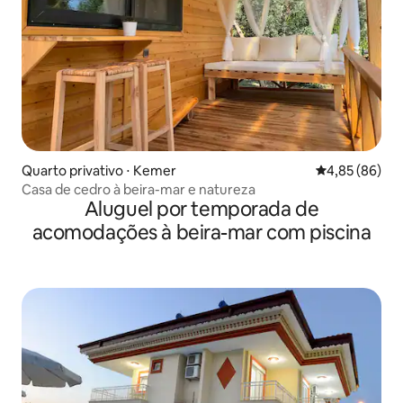
Quarto privativo ⋅ Kemer
4,85 de uma a
4,85 (86)
Casa de cedro à beira-mar e natureza
Aluguel por temporada de
acomodações à beira-mar com piscina