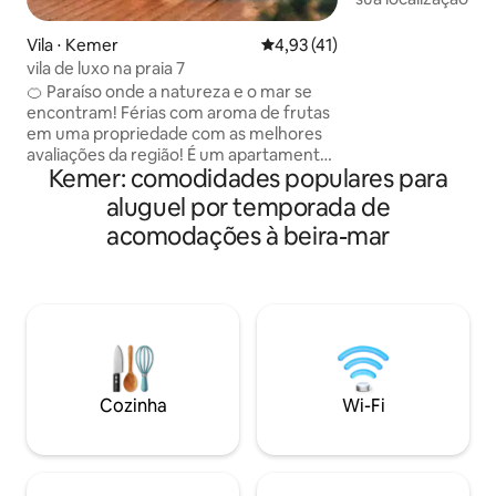
situado a apenas 
iates e do mar. D
Vila ⋅ Kemer
4,93 de uma avaliação média de
4,93 (41)
caminhada de 3 m
vila de luxo na praia 7
chegar às melhore
🍊 Paraíso onde a natureza e o mar se
Moonlight e Turki
encontram! Férias com aroma de frutas
restaurantes chiq
em uma propriedade com as melhores
apartamento em si
avaliações da região! É um apartamento
um local tranquil
Kemer: comodidades populares para
espaçoso de 2+1 com capacidade para 7
Portakal”, e o des
pessoas, localizado bem à beira-mar. •
aluguel por temporada de
minimalista e ade
Jardim e terraço: uma área de churrasco
relaxantes e luxuo
acomodações à beira-mar
e um terraço magnífico em um jardim
com videiras, laranjeiras e tangerineiras.
• Mar: a poucos passos da praia; guarda-
sóis e espreguiçadeiras gratuitos
disponíveis. • Localização: a 100 metros
de mercearias. • Conforto: cozinha
totalmente equipada, Internet de alta
velocidade, troca gratuita de toalhas e
Cozinha
Wi-Fi
roupa de cama. Viva o luxo na natureza!