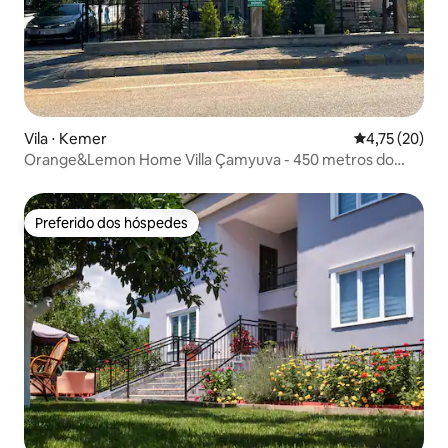
Vila ⋅ Kemer
4,75 de uma a
4,75 (20)
Orange&Lemon Home Villa Çamyuva - 450 metros do
mar
Preferido dos hóspedes
Preferido dos hóspedes