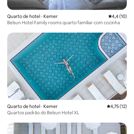
Quarto de hotel ⋅ Kemer
4,4 de uma a
4,4 (10)
Belsun Hotel Family rooms quarto familiar com cozinha
Quarto de hotel ⋅ Kemer
4,75 de uma a
4,75 (12)
Quartos padrão do Belsun Hotel XL