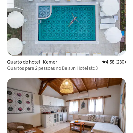
Quarto de hotel ⋅ Kemer
4,58 de uma av
4,58 (230)
Quartos para 2 pessoas no Belsun Hotel std3