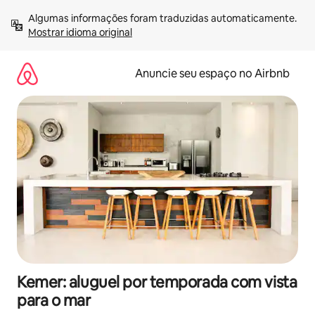
Pular
Algumas informações foram traduzidas automaticamente. 
para
Mostrar idioma original
o
conteúdo
Anuncie seu espaço no Airbnb
Kemer: aluguel por temporada com vista
para o mar