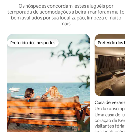
Os hóspedes concordam: estes aluguéis por
temporada de acomodações à beira-mar foram muito
bem avaliados por sua localização, limpeza e muito
mais.
Preferido dos hóspedes
Preferido dos hó
Preferido dos hóspedes
Preferido dos hó
Casa de veraneio 
Um luxuoso apart
junto à marina de 
Uma casa de luxo 
coração de Kemer
visitantes férias 
sua localização pri