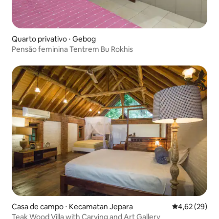
Quarto privativo ⋅ Gebog
Pensão feminina Tentrem Bu Rokhis
Casa de campo ⋅ Kecamatan Jepara
4,62 de uma a
4,62 (29)
Teak Wood Villa with Carving and Art Gallery