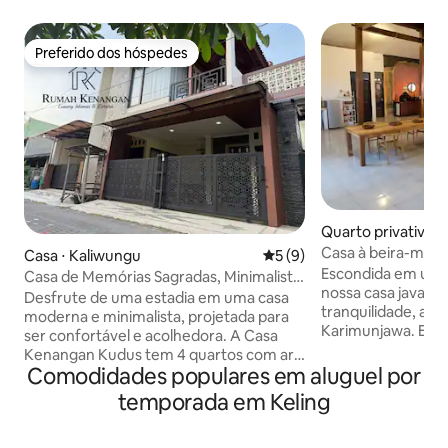
Preferido dos hóspedes
Preferido dos hóspedes
Quarto privativo 
n Jepara
Casa à beira-mar 
Casa ⋅ Kaliwungu
5 de uma avaliação média d
5 (9)
complexo exclusi
Escondida em um 
Casa de Memórias Sagradas, Minimalista
nossa casa javanes
Moderna e Confortável
Desfrute de uma estadia em uma casa
tranquilidade, a 1
moderna e minimalista, projetada para
Karimunjawa. Espa
ser confortável e acolhedora. A Casa
nossas próprias pe
Kenangan Kudus tem 4 quartos com ar-
somos fabricante
Comodidades populares em aluguel por
condicionado, equipados com mesas e
canadenses em Jep
armários, além de 4 banheiros. O interior
temporada em Keling
+ banheiro privati
da casa está equipado com móveis
estar/jantar comp
encantadores. Aproveitem a
local (ala separa