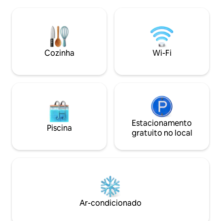
convivência nas espaçosas salas de estar
balsas, scooters
e de jantar, na garagem, na área de
bagagens ou móvei
lavanderia e no aconchegante terraço
Fi rápido, estaci
para curtir o ambiente da tarde.
24h. Adequado par
Localização estratégica, perto de postos
Café/chá grátis.
de gasolina, mercados e minimercados,
Cozinha
Wi-Fi
adequada para famílias e grupos.
Estacionamento
Piscina
gratuito no local
Ar-condicionado