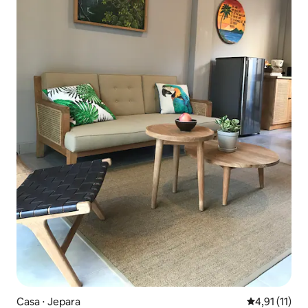
Casa ⋅ Jepara
4,91 de uma a
4,91 (11)