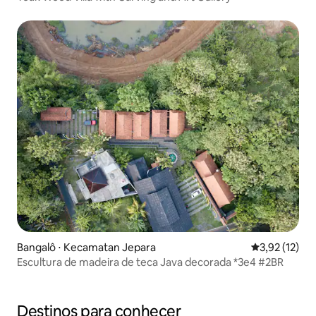
Bangalô ⋅ Kecamatan Jepara
3,92 de uma a
3,92 (12)
Escultura de madeira de teca Java decorada *3e4 #2BR
Destinos para conhecer