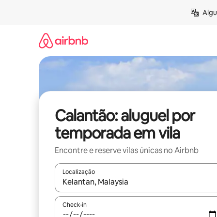
Pular
Algu
para
o
conteúdo
Calantão: aluguel por
temporada em vila
Encontre e reserve vilas únicas no Airbnb
Localização
Quando os resultados estiverem disponíveis, expl
Check-in