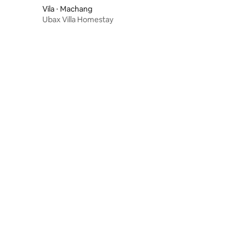
Vila ⋅ Machang
Ubax Villa Homestay
ções