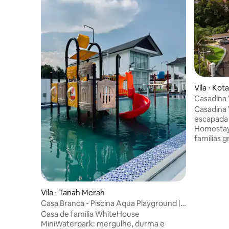
Vila ⋅ Kot
Casadina 
piscina | 
Casadina 
escapada em famí
Homestay 
famílias 
de famíli
espaçoso
conforto,
emocionan
acomodan
Vila ⋅ Tanah Merah
hóspedes.
Casa Branca - Piscina Aqua Playground |
condicion
9 Quartos
Casa de família WhiteHouse
com 3 banheiros. E
MiniWaterpark: mergulhe, durma e
diversão a