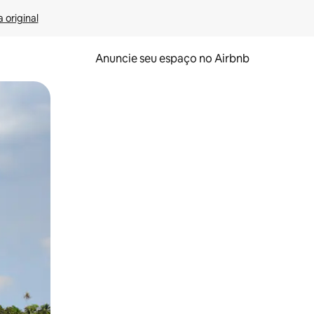
 original
Anuncie seu espaço no Airbnb
 deslizando o dedo na tela.