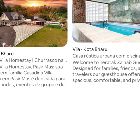
Vila ⋅ Kota Bharu
a Bharu
Casa rústica urbana com piscin
Villa Homestay | Churrasco na
em Kota Bharu
Welcome to Teratak Zainab Gu
15-20 Pax
Villa Homestay, Pasir Mas: sua
Designed for families, friends,
lia Casadina Villa
travelers our guesthouse offer
em Pasir Mas é dedicada para
spacious, comfortable, and pri
grandes, eventos de grupo e dias
retreat. Whether you're planning a
a memoráveis. Este bangalô
family vacation, a weekend get
 e bem equipado oferece
birthday celebration, or a small
 privacidade e atividades
gathering, our generous indoo
tes para todas as idades,
outdoor spaces provide the pe
do um máximo de 15
setting to relax and create last
 Possui 4 quartos (ar
memories. The highlight of your
ado) com camas queen size,
the private indoor swimming p
ntretenimento e
you can enjoy a refreshing swi
o ar livre - Piscina Privada -
time.