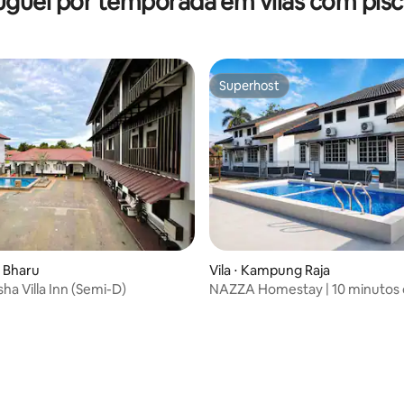
uguel por temporada em vilas com pisc
Superhost
Superhost
média de 5, 19 avaliações
a Bharu
Vila ⋅ Kampung Raja
ha Villa Inn (Semi-D)
NAZZA Homestay | 10 minutos 
para Perhentian 1