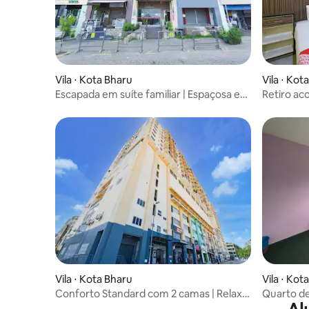
Vila ⋅ Kota Bharu
Vila ⋅ Kot
Escapada em suíte familiar | Espaçosa e
Retiro ac
acolhedora
Rayyan So
Vila ⋅ Kota Bharu
Vila ⋅ Kot
Conforto Standard com 2 camas | Relaxe
Quarto de
e recarregue as energias
com Wi-F