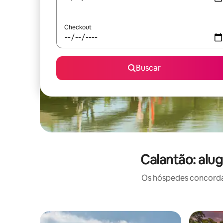
Checkout
Buscar
Calantão: alu
Os hóspedes concordam