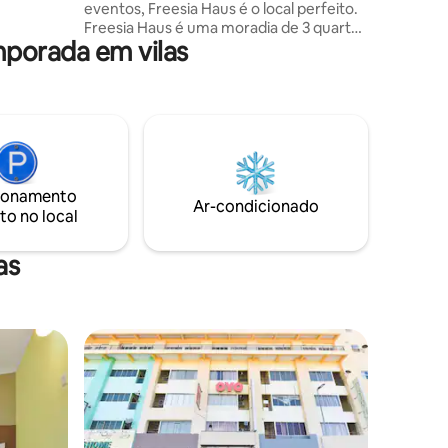
eventos, Freesia Haus é o local perfeito.
Freesia Haus é uma moradia de 3 quartos
mporada em vilas
com piscina. Pode acomodar até 8 a 10
hóspedes no total. A Casa Principal
(Aster Lodge) é composta por um quarto
com casa de banho privativa, uma sala de
estar/jantar, cozinha totalmente
equipada, piso mezanino e um banheiro
adicional. Wing Block (Bluebell & Cosmos
Quartos) compromete 2 quartos com
ionamento
banheiro privativo.
Ar-condicionado
to no local
as