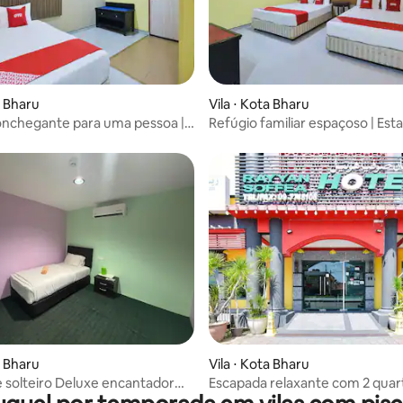
a Bharu
Vila ⋅ Kota Bharu
onchegante para uma pessoa |
Refúgio familiar espaçoso | Est
ffea por Oravel
Rayyan Soffea
a Bharu
Vila ⋅ Kota Bharu
 solteiro Deluxe encantador
Escapada relaxante com 2 quart
i em Kota Bharu
Rayyan Soffea Comfort