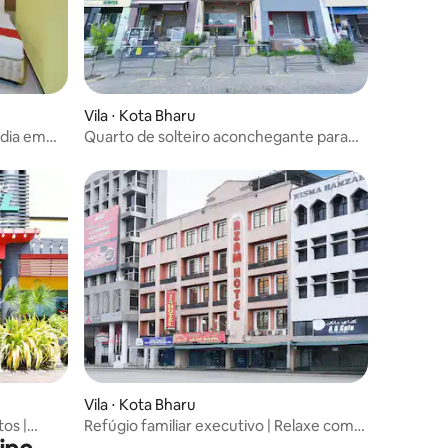
Vila ⋅ Kota Bharu
adia em
Quarto de solteiro aconchegante para
uma pessoa | Acomodação
independente e confortável
Vila ⋅ Kota Bharu
os |
Refúgio familiar executivo | Relaxe com
Wi-Fi gratuito