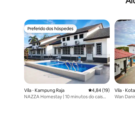
Al
Preferido dos hóspedes
Preferido dos hóspedes
Vila ⋅ Kampung Raja
4,84 de uma avaliação 
4,84 (19)
Vila ⋅ Kot
NAZZA Homestay | 10 minutos do cais
Wan Danis
para Perhentian 4