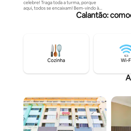
celebre! Traga toda a turma, porque
Archery - 
aqui, todos se encaixam! Bem-vindo à
Alimentaç
Calantão: comod
Casa Branca, a primeira e única casa de
família em Kelantan com sua própria
piscina privativa de 30 pés x 80 pés,
completa com um emocionante
escorregador aquático. Chamamos isso
de mini parque aquático, e sim — é tudo
seu para desfrutar! Esta unidade
espaçosa pode acomodar mais de 38
hóspedes confortavelmente. Com
Cozinha
Wi-F
toneladas de quartos e amplas áreas de
dormir, é perfeito para reuniões de
família, reuniões e muito mais!
A