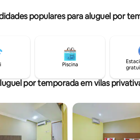
Ping Pong - Mini-golfe -
ão de peixes koi - Trampolim
idades populares para aluguel por te
Estac
i
Piscina
gratui
luguel por temporada em vilas privativ