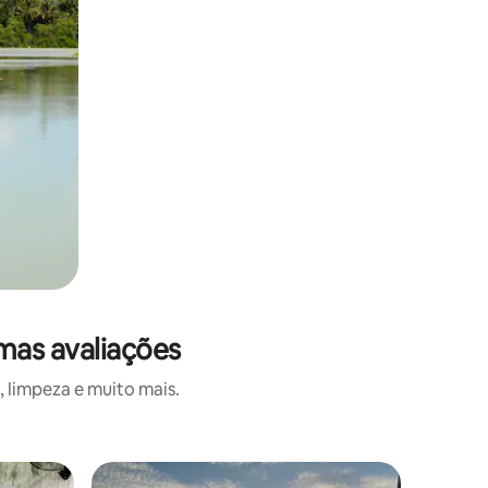
mas avaliações
 limpeza e muito mais.
Vila ⋅ Pas