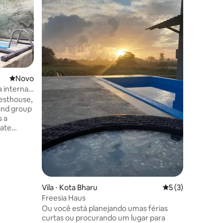
Superho
Superho
Hamlet Ho
paradas)
Uma casa 
inspirada
Sembilan
pedaço de
Está loca
vila, salã
e churra
Novo lugar para ficar
Novo
escapadin
a interna
famílias
esthouse,
uma casa 
 and group
privada 
s a
casamento
vate
ou acam
away, a
r and
rfect
ing
Vila ⋅ Kota Bharu
5 de uma avaliaçã
5 (3)
 stay is
Freesia Haus
ool, where
Ou você está planejando umas férias
m at any
curtas ou procurando um lugar para