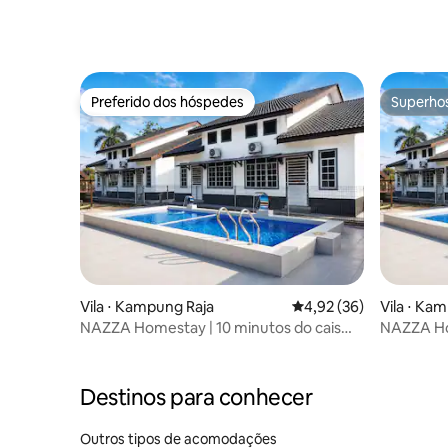
Preferido dos hóspedes
Superho
Preferido dos hóspedes
Superho
Vila ⋅ Kampung Raja
4,92 de uma avaliação 
4,92 (36)
Vila ⋅ Ka
NAZZA Homestay | 10 minutos do cais
NAZZA Hom
para Perhentian 2
para Perh
Destinos para conhecer
Outros tipos de acomodações