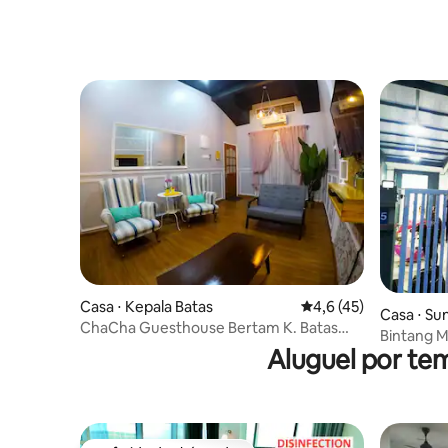
Casa ⋅ Kepala Batas
4,6 de uma avaliação 
4,6 (45)
Casa ⋅ Su
ChaCha Guesthouse Bertam K. Batas
Bintang M
Penang (musulmano)
Aluguel por te
acolhedor