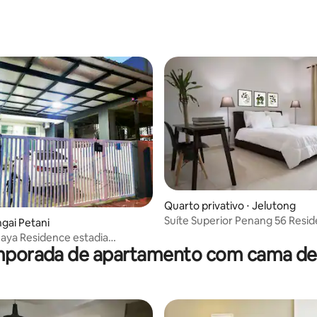
Quarto privativo ⋅ Jelutong
média de 5, 45 avaliações
Suíte Superior Penang 56 Resi
ngai Petani
aya Residence estadia
mporada de apartamento com cama de a
a e confortável