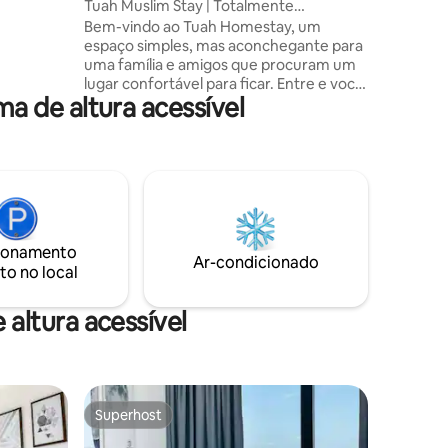
Tuah Muslim Stay | Totalmente
climatizado | Netflix
Bem-vindo ao Tuah Homestay, um
 para
espaço simples, mas aconchegante para
uma família e amigos que procuram um
ocesso de
lugar confortável para ficar. Entre e você
24 horas
 de altura acessível
encontrará um espaço de estar
abalho
convidativo, completo com um sofá
aconchegante e uma televisão de tela
plana. A cozinha tem tudo o que você
precisa para preparar e desfrutar de uma
refeição durante a sua estadia, incluindo
uma geladeira e fogão. Minha unidade
está totalmente equipada com ar
ionamento
condicionado, da sala de estar aos três
Ar-condicionado
to no local
quartos, para que você possa dormir
confortavelmente dia ou noite.
altura acessível
Superhost
Superhost