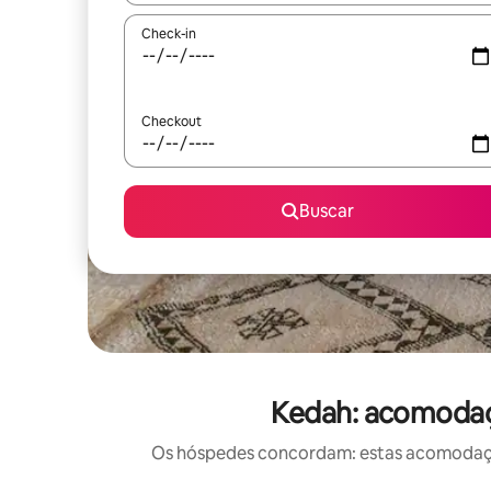
Check-in
Checkout
Buscar
Kedah: acomodaçõ
Os hóspedes concordam: estas acomodações