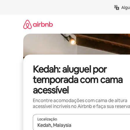
Pular
Algu
para
o
conteúdo
Kedah: aluguel por
temporada com cama
acessível
Encontre acomodações com cama de altura
acessível incríveis no Airbnb e faça sua reserv
Localização
Quando os resultados estiverem disponíveis, expl