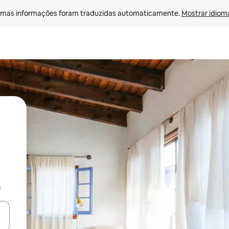
mas informações foram traduzidas automaticamente. 
Mostrar idioma
a
ore-os usando as seta para cima e para baixo do teclado ou tocando e