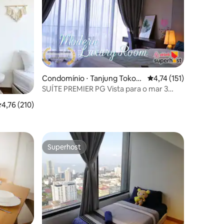
Condomínio ⋅ Tanjung Tokon
4,74 de uma avaliação 
4,74 (151)
g
SUÍTE PREMIER PG Vista para o mar 3
minutos para Gurney日出海景套房
ções
,76 de uma avaliação média de 5, 210 avaliações
4,76 (210)
etown - 2
eiro, 2
Superhost
Superhost