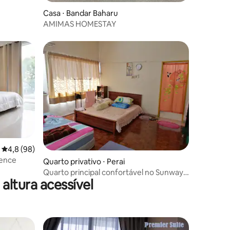
Casa ⋅ Bandar Baharu
AMIMAS HOMESTAY
4,8 de uma avaliação média de 5, 98 avaliações
4,8 (98)
dence
Quarto privativo ⋅ Perai
Quarto principal confortável no Sunway
ltura acessível
Carnival Penang