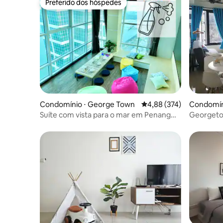
Preferido dos hóspedes
Preferido dos hóspedes
Condomínio ⋅ George Town
4,88 de uma avaliação m
4,88 (374)
Condomín
Suíte com vista para o mar em Penang
Georgeto
Georgetown
vista para