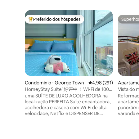
Preferido dos hóspedes
Superho
Entre os melhores preferidos dos hóspedes
Superho
Condomínio ⋅ George Town
4,98 de uma avaliação m
4,98 (291)
Apartamen
HomeyStay Suite1好评中 ！Wi-Fi de 100
Vista do
Mbps + NETFLiX + Coway海岛暖窝
Ferrighi S
uma SUÍTE DE LUXO ACOLHEDORA na
Reformad
localização PERFEITA Suíte encantadora,
apartame
acolhedora e caseira com Wi-Fi de alta
panorâmic
velocidade, Netflix e DISPENSER DE
varanda e
ÁGUA localizado perto do centro da
para o oc
cidade e do Patrimônio Mundial da
sol. que está localizado no Holiday
UNESCO. A pé: - Restaurante
paradise 
japonês/coreano/Loja de conveniência 7-
local de 