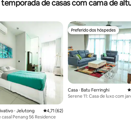
 temporada de casas com cama de altu
Preferido dos hóspedes
Preferido dos hóspedes
 média de 5, 3 avaliações
Casa ⋅ Batu Ferringhi
4
Serene 11: Casa de luxo com ja
Ferringhi
ivativo ⋅ Jelutong
4,71 de uma avaliação média de 5, 62 avalia
4,71 (62)
 casal Penang 56 Residence