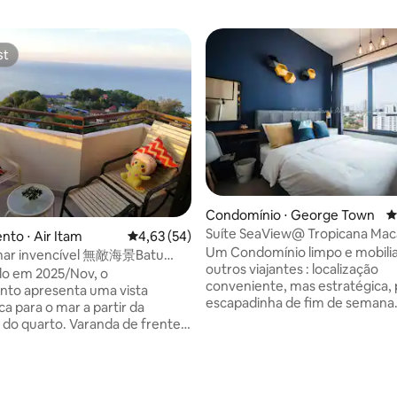
st
st
Condomínio ⋅ George Town
4
Suíte SeaView@ Tropicana Maca
édia de 5, 291 avaliações
to ⋅ Air Itam
4,63 de uma avaliação média de 5, 54 avalia
4,63 (54)
Georgetown
Um Condomínio limpo e mobiliado.
 mar invencível 無敵海景Batu
outros viajantes : localização
ri Sayang 2-7
o em 2025/Nov, o
conveniente, mas estratégica,
nto apresenta uma vista
escapadinha de fim de semana
a para o mar a partir da
Localizado no Georgetown ao 
 do quarto. Varanda de frente
famoso Jalan Macalister. As at
eano e belas vistas do pôr do
cidade estão nas proximidades
comida famosa, deliciosa e úni
em Batu Ferringhi. O famoso
curta distância a pé para servir
praia de Penang fica a apenas um