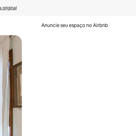
 original
Anuncie seu espaço no Airbnb
 deslizando o dedo na tela.