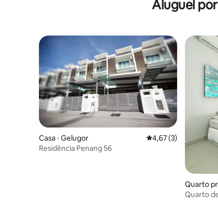
Aluguel por
Casa ⋅ Gelugor
4,67 de uma avaliação
4,67 (3)
Residência Penang 56
Quarto pr
Quarto de