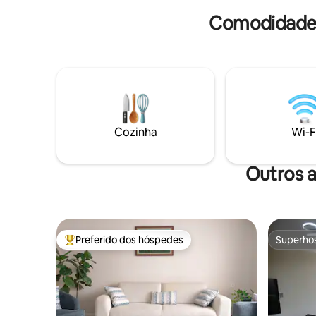
acesso ao metrô, ônibus, micro-ônibus e
Comodidades
táxi. * Espaço de estar espaçoso e
confortável, ideal para famílias com
crianças.
Cozinha
Wi-F
Outros a
Preferido dos hóspedes
Superho
Entre os melhores preferidos dos hóspedes
Superho