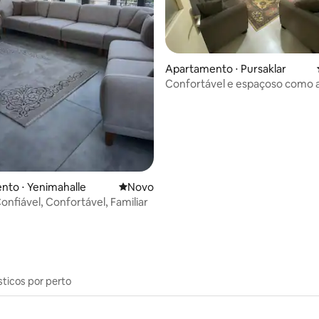
média de 5, 85 avaliações
Apartamento ⋅ Pursaklar
Confortável e espaçoso como a
3 quartos e 1 sala
nto ⋅ Yenimahalle
Novo lugar para ficar
Novo
onfiável, Confortável, Familiar
sticos por perto