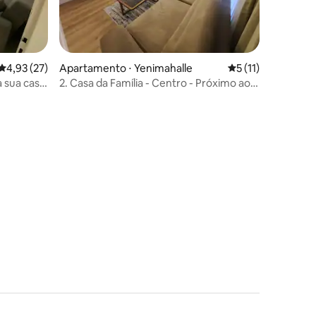
4,93 de uma avaliação média de 5, 27 avaliações
4,93 (27)
Apartamento ⋅ Yenimahalle
5 de uma avaliação
5 (11)
 sua casa,
2. Casa da Família - Centro - Próximo ao
metrô - Yenimahalle”