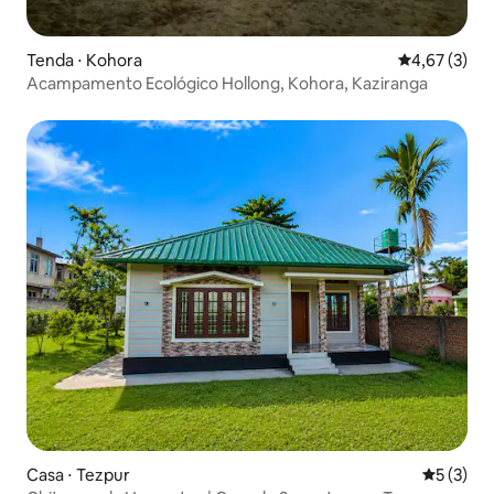
Tenda ⋅ Kohora
4,67 de uma 
4,67 (3)
Acampamento Ecológico Hollong, Kohora, Kaziranga
Casa ⋅ Tezpur
5 de uma 
5 (3)