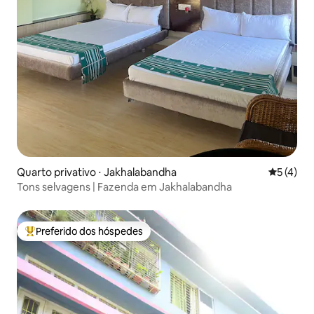
Quarto privativo ⋅ Jakhalabandha
5 de uma 
5 (4)
Tons selvagens | Fazenda em Jakhalabandha
Preferido dos hóspedes
Entre os melhores preferidos dos hóspedes