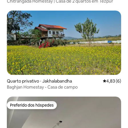
Chitrangada Homestay | Casa de 2 quartos em Tezpur
Quarto privativo ⋅ Jakhalabandha
4,83 de uma 
4,83 (6)
Baghjan Homestay - Casa de campo
Preferido dos hóspedes
Preferido dos hóspedes