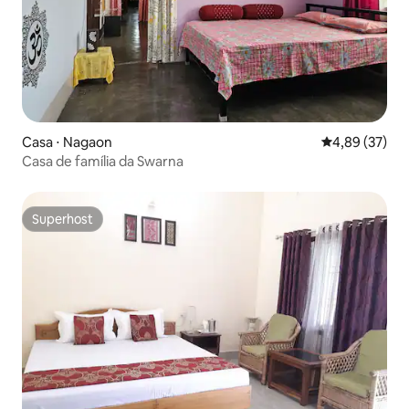
Casa ⋅ Nagaon
4,89 de uma a
4,89 (37)
Casa de família da Swarna
Superhost
Superhost