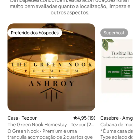
Os hóspedes concordam: estas acomodações foram
muito bem avaliadas quanto a localização, limpeza e
outros aspectos.
Preferido dos hóspedes
Superhost
Preferido dos hóspedes
Superhost
Casa ⋅ Tezpur
4,95 de uma avaliação média de
4,95 (19)
Casebre ⋅ Amguri
The Green Nook Homestay - Tezpur (2
Cabana de madeir
quartos)
Burapahar, Kazira
O Green Nook - Premium é uma
* É uma casa de c
tranquila acomodação de 2 quartos que
Type ao lado do P