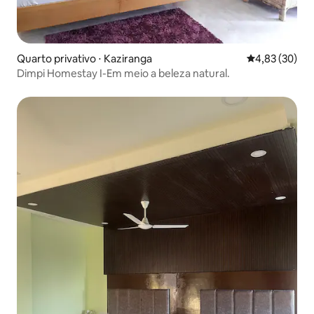
Quarto privativo ⋅ Kaziranga
4,83 de uma a
4,83 (30)
Dimpi Homestay I-Em meio a beleza natural.