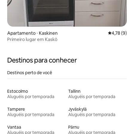
Apartamento ⋅ Kaskinen
4,78 de uma 
4,78 (9)
Primeiro lugar em Kaskö
Destinos para conhecer
Destinos perto de você
Estocolmo
Tallinn
Aluguéis por temporada
Aluguéis por temporada
Tampere
Jyväskylä
Aluguéis por temporada
Aluguéis por temporada
Vantaa
Pärnu
Aluguéis por temporada
Aluguéis por temporada