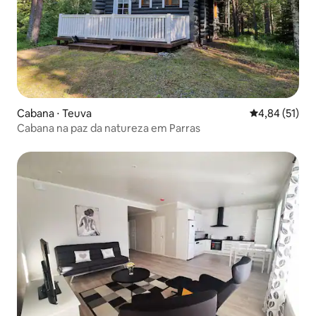
Cabana ⋅ Teuva
4,84 de uma a
4,84 (51)
Cabana na paz da natureza em Parras