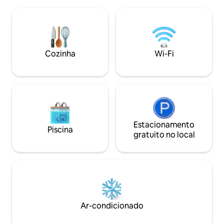
preço da reserva. Aqueça a sauna e
está incluída no valor do aluguel. Nas
aproveite o momento! Você vai 
redondezas, há outras casas de
idílica casinha de
veraneio. Alugado apenas para uma
o belo pátio. Do q
estadia tranquila. Proibido animais.
antigo moinho de
Kvarnberget, o qu
Cozinha
Wi-Fi
atmosfera do pas
Estacionamento
Piscina
gratuito no local
Ar-condicionado