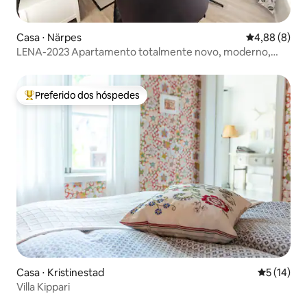
Casa ⋅ Närpes
4,88 de uma 
4,88 (8)
LENA-2023 Apartamento totalmente novo, moderno,
aconchegante - sauna/AC
Preferido dos hóspedes
Entre os melhores preferidos dos hóspedes
Casa ⋅ Kristinestad
5 de uma a
5 (14)
Villa Kippari