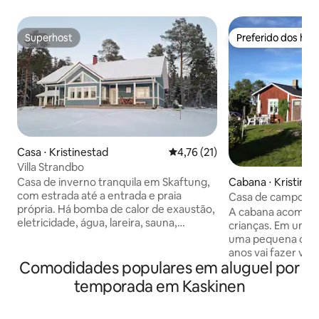
Superhost
Preferido dos hó
Superhost
Preferido dos hó
Casa ⋅ Kristinestad
4,76 de uma avaliação média de
4,76 (21)
Villa Strandbo
Casa de inverno tranquila em Skaftung,
Cabana ⋅ Kristines
com estrada até a entrada e praia
Casa de campo idí
própria. Há bomba de calor de exaustão,
cidade
A cabana acomoda 
eletricidade, água, lareira, sauna,
crianças. Em um quintal idílico e bonito,
lavanderia, máquina de lavar. Acomoda
uma pequena casa
2+2 pessoas (uma cama de casal) e um
anos vai fazer voc
sofá-cama dobrável. Geladeira e
Comodidades populares em aluguel por
antigo moinho de v
freezer, forno, micro-ondas, cafeteira e
visível do pátio e
temporada em Kaskinen
chaleira, copos, pratos, cobertas e
outros tempos. O
almofadas, além de TV. Roupas de cama
de madeira, cujo u
e toalhas estão disponíveis, e a lenha