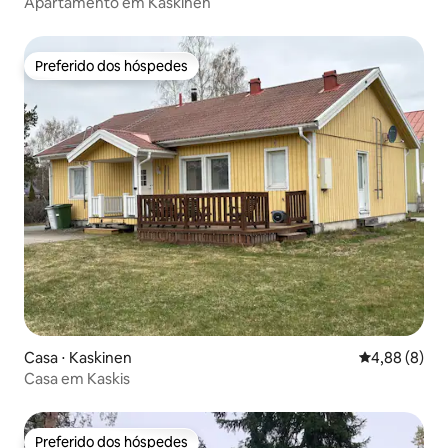
Apartamento em Kaskinen
Preferido dos hóspedes
Preferido dos hóspedes
Casa ⋅ Kaskinen
4,88 de uma 
4,88 (8)
Casa em Kaskis
Preferido dos hóspedes