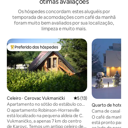
ótimas avaliações
Os hóspedes concordam: estes aluguéis por
temporada de acomodações com café da manhã
foram muito bem avaliados por sua localização,
limpeza e muito mais.
Preferido dos hóspedes
Entre os melhores preferidos dos hóspedes
Celeiro ⋅ Cerovac Vukmanićki
5 de uma avaliação média de
5 (13)
Apartamento no sótão do estábulo com
Quarto de hotel ⋅
vista para os cavalos
O apartamento Robinson-Horrseville
Cama de casal co
está localizado na pequena aldeia de C.
Magdalena
O café da manhã c
Vukmanićko, a apenas 7 km do centro
está pronto para 
de Karovc. Temos um antigo celeiro de
ao lado do nosso p