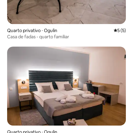
Quarto privativo ⋅ Ogulin
5 de uma 
5 (5)
Casa de fadas - quarto familiar
Quarto privativo ⋅ Ogulin