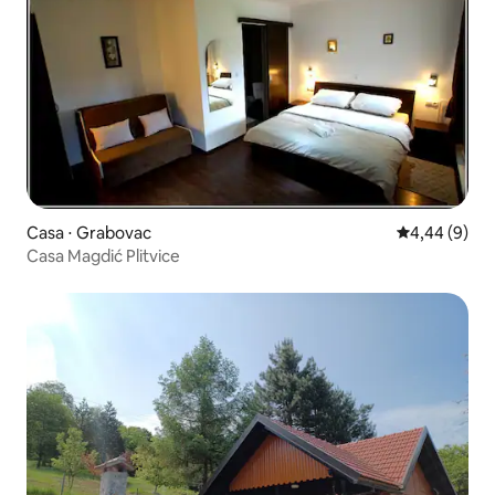
Casa ⋅ Grabovac
4,44 de uma 
4,44 (9)
Casa Magdić Plitvice