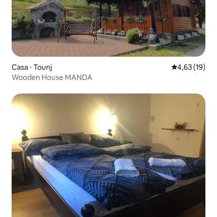
Casa ⋅ Tounj
4,63 de uma a
4,63 (19)
Wooden House MANDA