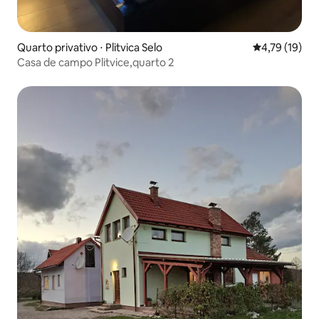
Quarto privativo ⋅ Plitvica Selo
4,79 de uma a
4,79 (19)
Casa de campo Plitvice,quarto 2