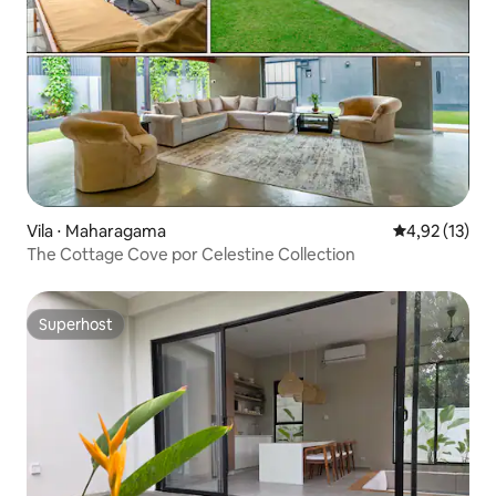
Vila ⋅ Maharagama
4,92 de uma a
4,92 (13)
The Cottage Cove por Celestine Collection
Superhost
Superhost