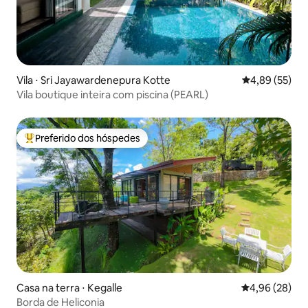
Vila ⋅ Sri Jayawardenepura Kotte
4,89 de uma a
4,89 (55)
Vila boutique inteira com piscina (PEARL)
Preferido dos hóspedes
Entre os melhores preferidos dos hóspedes
Casa na terra ⋅ Kegalle
4,96 de uma a
4,96 (28)
Borda de Heliconia