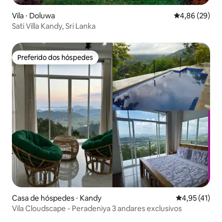
Vila ⋅ Doluwa
4,86 de uma a
4,86 (29)
Sati Villa Kandy, Sri Lanka
Preferido dos hóspedes
Preferido dos hóspedes
Casa de hóspedes ⋅ Kandy
4,95 de uma a
4,95 (41)
Vila Cloudscape - Peradeniya 3 andares exclusivos