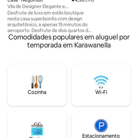
dois mundos, fácil
supermercados e 
Vila de Designer Elegante e
enquanto ainda de
Aconchegante • 15 Min do Aeroporto
Desfrute de luxo em estilo boutique
tranquilo. Nossa a
nesta casa superbonita com design
acolhedora reforç
arquitetônico, a apenas 15 minutos do
amigáveis oferece
aeroporto. Desfrute de dois quartos de
mas caseira, mistu
Comodidades populares em aluguel por
casal elegantes, uma área de estar
conveniência e r
requintada com poltronas modernas e
temporada em Karawanella
perfeitamente.
confortáveis, área de jantar, cozinha,
banheiro moderno e um jardim
tranquilo. Em uma área tranquila, mas a
apenas 5 minutos da cidade de
Negombo, praia, restaurantes e lojas.
Esta acomodação espaçosa com Wi-Fi e
ar-condicionado é ideal para casais,
amigos, famílias ou viajantes individuais
Cozinha
Wi-Fi
que buscam conforto, privacidade,
comodidade e uma estadia
verdadeiramente relaxante.
Estacionamento