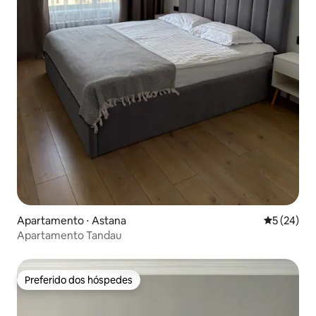
Apartamento ⋅ Astana
5 de uma a
5 (24)
Apartamento Tandau
Preferido dos hóspedes
Preferido dos hóspedes