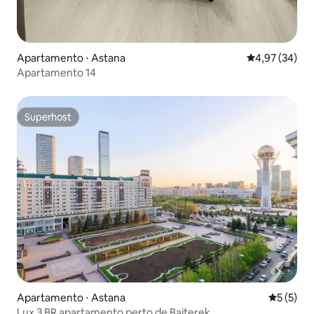
Apartamento ⋅ Astana
4,97 de uma a
4,97 (34)
Apartamento 14
Superhost
Superhost
Apartamento ⋅ Astana
5 de uma 
5 (5)
Lux 3 BR apartamento perto de Baiterek