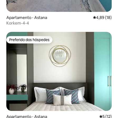
Apartamento ⋅ Astana
4,89 de uma a
4,89 (18)
Korkem-4-4
Preferido dos hóspedes
Preferido dos hóspedes
Apartamento ⋅ Astana
5 de uma a
5 (12)