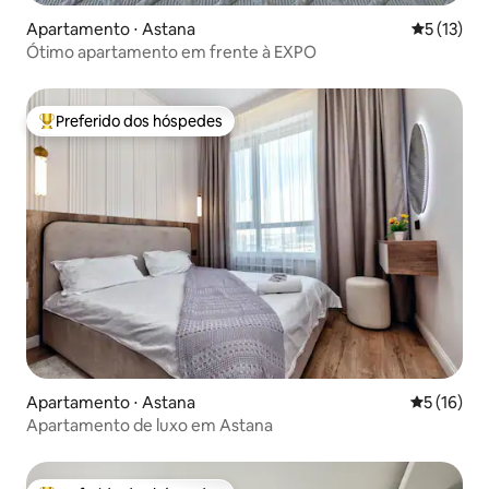
Apartamento ⋅ Astana
5 de uma a
5 (13)
Ótimo apartamento em frente à EXPO
Preferido dos hóspedes
Entre os melhores preferidos dos hóspedes
Apartamento ⋅ Astana
5 de uma a
5 (16)
Apartamento de luxo em Astana