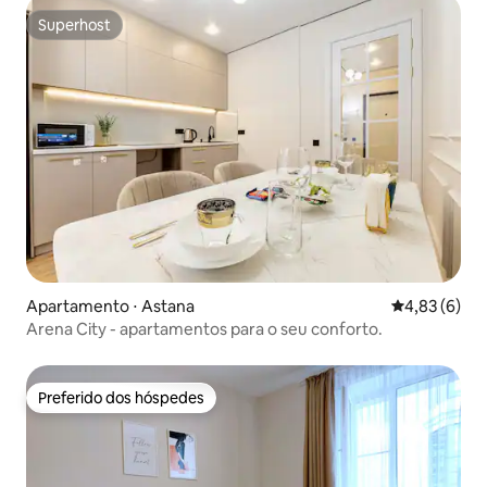
Superhost
Superhost
Apartamento ⋅ Astana
4,83 de uma 
4,83 (6)
Arena City - apartamentos para o seu conforto.
Preferido dos hóspedes
Preferido dos hóspedes