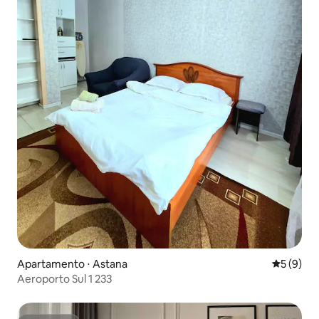
Apartamento ⋅ Astana
5 de uma 
5 (9)
Aeroporto Sul 1 233