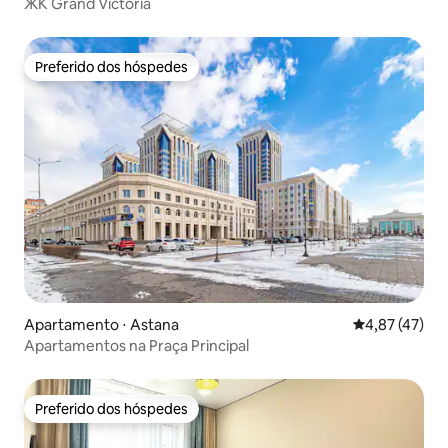
ЖК Grand Victoria
Preferido dos hóspedes
Preferido dos hóspedes
Apartamento ⋅ Astana
4,87 de uma a
4,87 (47)
Apartamentos na Praça Principal
Preferido dos hóspedes
Preferido dos hóspedes