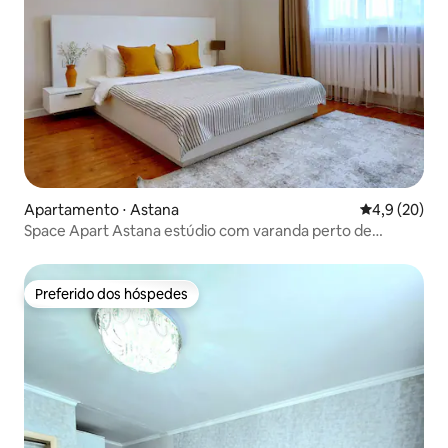
Apartamento ⋅ Astana
4,9 de uma a
4,9 (20)
Space Apart Astana estúdio com varanda perto de
Baiterek
Preferido dos hóspedes
Preferido dos hóspedes