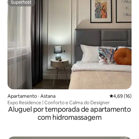
Superhost
Superhost
Apartamento ⋅ Astana
4,69 de uma a
4,69 (16)
Expo Residence | Conforto e Calma do Designer
Aluguel por temporada de apartamento
com hidromassagem