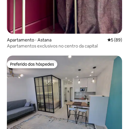
Apartamento ⋅ Astana
5 de uma a
5 (89)
Apartamentos exclusivos no centro da capital
Preferido dos hóspedes
Preferido dos hóspedes