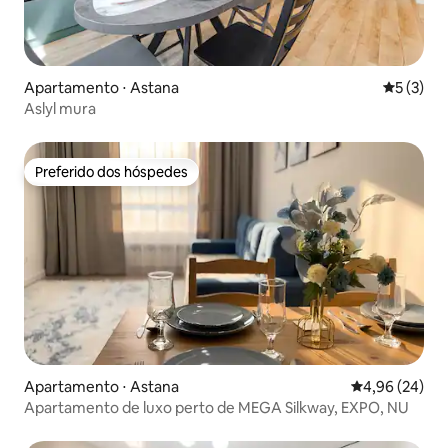
Apartamento ⋅ Astana
5 de uma 
5 (3)
Aslyl mura
Preferido dos hóspedes
Preferido dos hóspedes
Apartamento ⋅ Astana
4,96 de uma a
4,96 (24)
Apartamento de luxo perto de MEGA Silkway, EXPO, NU