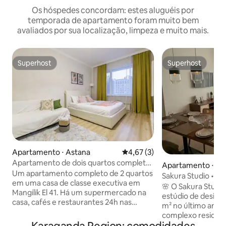
Os hóspedes concordam: estes aluguéis por
temporada de apartamento foram muito bem
avaliados por sua localização, limpeza e muito mais.
Superhost
Superhost
Superhost
Superhost
Apartamento ⋅ Astana
4,67 de uma avaliação média d
4,67 (3)
Apartamento de dois quartos completo
Apartamento ⋅ As
no centro
Um apartamento completo de 2 quartos
Sakura Studio • Nu
em uma casa de classe executiva em
🌸 O Sakura Studi
Mangilik El 41. Há um supermercado na
estúdio de design
casa, cafés e restaurantes 24h nas
m² no último andar
proximidades. O Arco do Triunfo e o
complexo residenci
Jardim Botânico ficam a uma curta
grandes janelas em