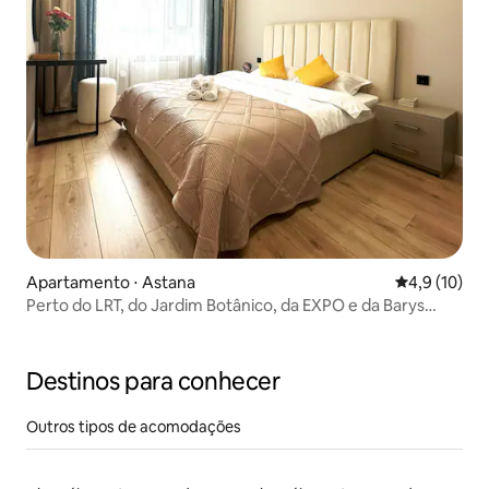
Apartamento ⋅ Astana
4,9 de uma a
4,9 (10)
Perto do LRT, do Jardim Botânico, da EXPO e da Barys
Arena
Destinos para conhecer
Outros tipos de acomodações