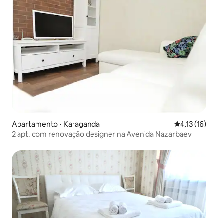
Apartamento ⋅ Karaganda
4,13 de uma a
4,13 (16)
2 apt. com renovação designer na Avenida Nazarbaev