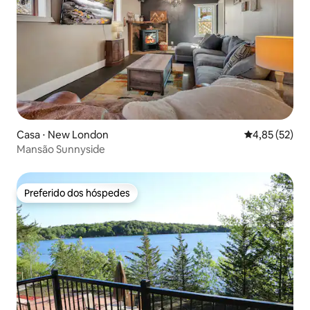
Casa ⋅ New London
4,85 de uma a
4,85 (52)
Mansão Sunnyside
Preferido dos hóspedes
Preferido dos hóspedes