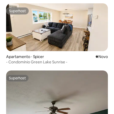
Superhost
Superhost
Apartamento ⋅ Spicer
Novo lugar
Novo
- Condomínio Green Lake Sunrise -
Superhost
Superhost