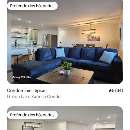
Preferido dos hóspedes
Preferido dos hóspedes
Condomínio ⋅ Spicer
5 de uma a
5 (34)
Green Lake Sunrise Condo
Preferido dos hóspedes
Preferido dos hóspedes