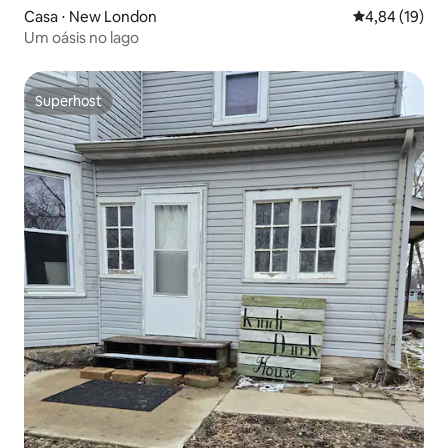
Casa ⋅ New London
4,84 de uma a
4,84 (19)
Um oásis no lago
Superhost
Superhost