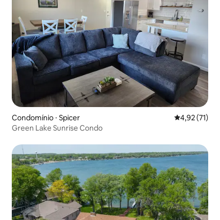
Condomínio ⋅ Spicer
4,92 de uma a
4,92 (71)
Green Lake Sunrise Condo