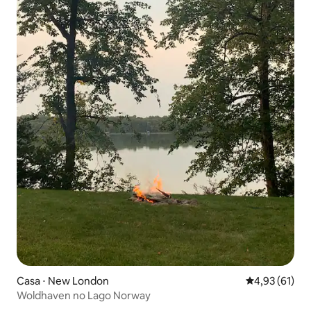
Casa ⋅ New London
4,93 de uma a
4,93 (61)
Woldhaven no Lago Norway