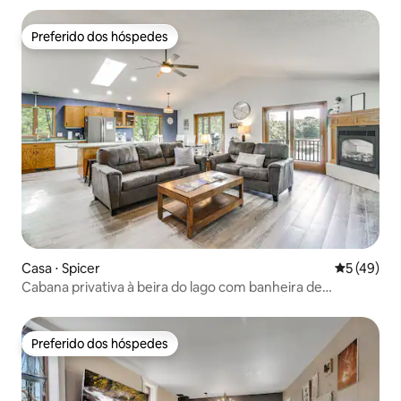
Preferido dos hóspedes
Preferido dos hóspedes
Casa ⋅ Spicer
5 de uma a
5 (49)
Cabana privativa à beira do lago com banheira de
hidromassagem, deck e vistas
Preferido dos hóspedes
Preferido dos hóspedes