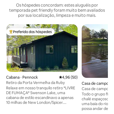
Os hóspedes concordam: estes aluguéis por
temporada pet friendly foram muito bem avaliados
por sua localização, limpeza e muito mais.
Preferido dos hóspedes
Entre os melhores preferidos dos hóspedes
Cabana ⋅ Pennock
4,96 de uma avaliação média de
4,96 (50)
Retiro da Porta Vermelha da Ruby
Casa de campo ⋅ 
Relaxe em nosso tranquilo retiro *LIVRE
n
Casa de campo à b
DE FUMAÇA* Swenson Lake, uma
quartos, 4 decks, l
Todo o grupo fica
cabana de estilo escandinavo a apenas
chalé espaçoso e 
10 milhas de New London/Spicer.
uma baía do rio C
Desfrute de 150 pés de lagoa privada
possa andar de ca
com doca. As áreas de cozinha/sala de
e pescar no verão