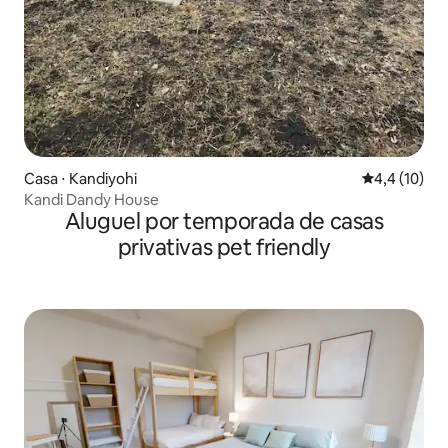
Casa ⋅ Kandiyohi
4,4 de uma a
4,4 (10)
Kandi Dandy House
Aluguel por temporada de casas
privativas pet friendly