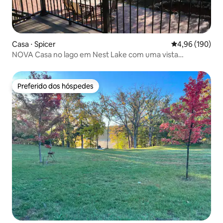
Casa ⋅ Spicer
4,96 de uma av
4,96 (190)
NOVA Casa no lago em Nest Lake com uma vista
deslumbrante!!
Preferido dos hóspedes
Preferido dos hóspedes