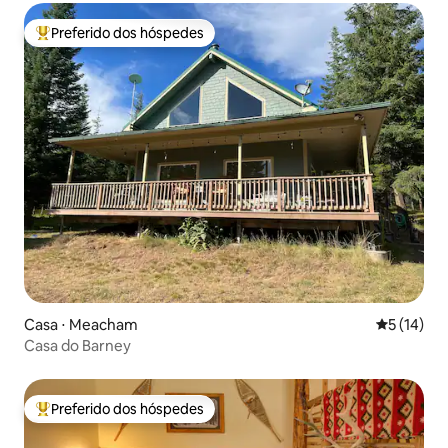
Preferido dos hóspedes
Entre os melhores preferidos dos hóspedes
Casa ⋅ Meacham
5 de uma a
5 (14)
Casa do Barney
Preferido dos hóspedes
Entre os melhores preferidos dos hóspedes