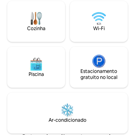
Localizado em um
cafeteira elétrica e prensa francesa e
com vista para a m
churrasqueira ao ar livre. Reserve agora
poucos passos do
para uma estadia tranquila.
Hospital , Eastern
quarteirões do cen
Cozinha
Wi-Fi
casa de campo "C"
de campo disponíve
Estacionamento
Piscina
gratuito no local
Ar-condicionado