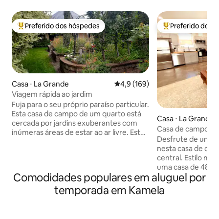
Preferido dos hóspedes
Preferido dos 
Entre os melhores preferidos dos hóspedes
Entre os melhore
Casa ⋅ La Grande
4,9 de uma avaliação média de 
4,9 (169)
Viagem rápida ao jardim
Fuja para o seu próprio paraíso particular.
Esta casa de campo de um quarto está
Casa ⋅ La Grande
cercada por jardins exuberantes com
Casa de campo mo
inúmeras áreas de estar ao ar livre. Está
Desfrute de uma e
localizado a menos de uma milha do
nesta casa de cam
centro da cidade, dois parques e o rio
central. Estilo mo
Grande Ronde. Esta casa privada foi
uma casa de 480 p
amorosamente criada ao longo de uma
Comodidades populares em aluguel por
no coração de La 
vida com muitos toques decorativos
construção com c
criativos. Suas necessidades culinárias
temporada em Kamela
eletrodomésticos 
são amplamente atendidas com
micro-ondas, cafet
comodidades como processador de
passar e estacio
alimentos, liquidificador, micro-ondas,