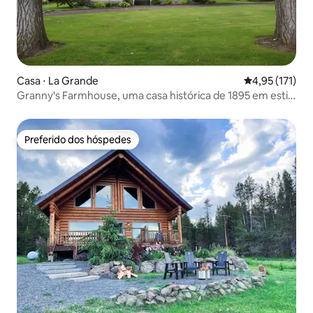
Casa ⋅ La Grande
4,95 de uma av
4,95 (171)
Granny's Farmhouse, uma casa histórica de 1895 em estilo
vitoriano
Preferido dos hóspedes
Preferido dos hóspedes