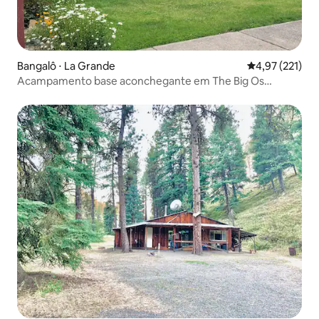
Bangalô ⋅ La Grande
4,97 de uma av
4,97 (221)
Acampamento base aconchegante em The Big Os
animais de estimação adoram! Excelente opção para
famílias!