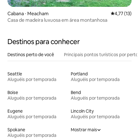
Cabana ⋅ Meacham
4,77 de uma a
4,77 (13)
Casa de madeira luxuosa em área montanhosa
Destinos para conhecer
Destinos perto de você
Principais pontos turísticos por perto
Seattle
Portland
Aluguéis por temporada
Aluguéis por temporada
Boise
Bend
Aluguéis por temporada
Aluguéis por temporada
Eugene
Lincoln City
Aluguéis por temporada
Aluguéis por temporada
Spokane
Mostrar mais
Aluguéis por temporada