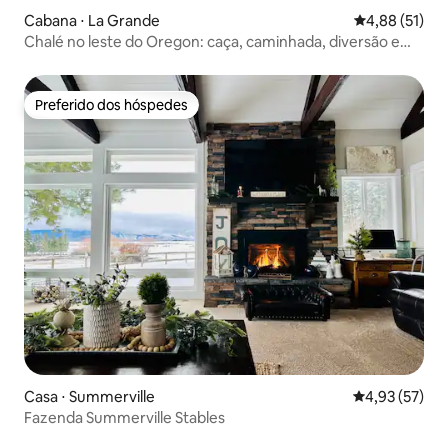
Cabana ⋅ La Grande
4,88 de uma a
4,88 (51)
Chalé no leste do Oregon: caça, caminhada, diversão e
relaxamento
Preferido dos hóspedes
Preferido dos hóspedes
Casa ⋅ Summerville
4,93 de uma a
4,93 (57)
Fazenda Summerville Stables