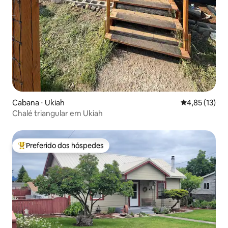
Cabana ⋅ Ukiah
4,85 de uma a
4,85 (13)
Chalé triangular em Ukiah
Preferido dos hóspedes
Entre os melhores preferidos dos hóspedes