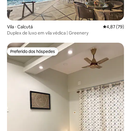
Vila ⋅ Calcutá
4,87 de uma a
4,87 (79)
Duplex de luxo em vila védica | Greenery
Preferido dos hóspedes
Preferido dos hóspedes