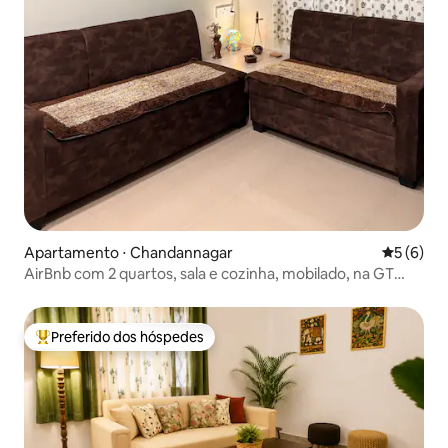
Apartamento ⋅ Chandannagar
5 de uma 
5 (6)
AirBnb com 2 quartos, sala e cozinha, mobilado, na GT
Road | Vista para a Procession
Preferido dos hóspedes
Entre os melhores preferidos dos hóspedes