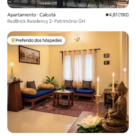
Apartamento ⋅ Calcutá
4,81 de uma av
4,81 (190)
RedBrick Residency 2- Patrimônio GH
Preferido dos hóspedes
Entre os melhores preferidos dos hóspedes