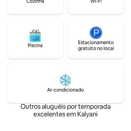
Cozinha
Wi-Fi
ficam dentro do complexo. O local é
ou hóspedes com 
supervisionado por um segurança
Reserve agora par
treinado. Processo de self check-in.
confortável e sere
Totalmente seguro.
Estacionamento
Piscina
gratuito no local
Ar-condicionado
Outros aluguéis por temporada
excelentes em Kalyani