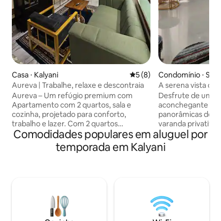
Casa ⋅ Kalyani
5 de uma avaliação média d
5 (8)
Condomínio ⋅ Ser
Aureva | Trabalhe, relaxe e descontraia
A serena vista do
Aureva – Um refúgio premium com
Desfrute de uma 
Apartamento com 2 quartos, sala e
aconchegante na c
cozinha, projetado para conforto,
panorâmicas desl
trabalho e lazer. Com 2 quartos
varanda privativa. 
Comodidades populares em aluguel por
elegantes, 2 banheiros modernos, uma
individuais ou cas
cozinha modular totalmente equipada,
tranquilo oferec
temporada em Kalyani
espaçosas áreas de estar e jantar,
modernas e uma c
assentos na varanda, ar condicionado,
equipada (apenas c
energia de reserva e interiores
Localizado a pouc
premium. Perfeito para famílias,
da cidade, é ideal
profissionais, casais e pequenos grupos
dia agitado. É ne
que buscam uma estadia tranquila e
de identificação of
sofisticada. As instalações de
os hóspedes. O ch
estacionamento para veículos de 2 rodas
para documentos d