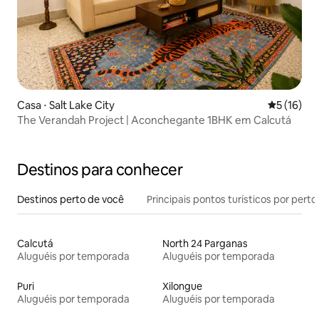
Casa ⋅ Salt Lake City
5 de uma a
5 (16)
The Verandah Project | Aconchegante 1BHK em Calcutá
Destinos para conhecer
Destinos perto de você
Principais pontos turísticos por perto
Calcutá
North 24 Parganas
Aluguéis por temporada
Aluguéis por temporada
Puri
Xilongue
Aluguéis por temporada
Aluguéis por temporada