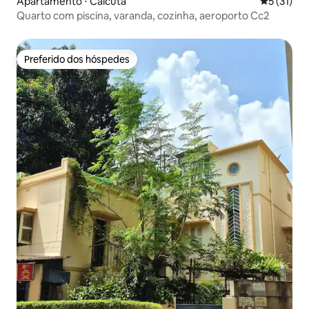
Apartamento ⋅ Calcutá
5 de uma a
5 (31)
Quarto com piscina, varanda, cozinha, aeroporto Cc2
Preferido dos hóspedes
Preferido dos hóspedes