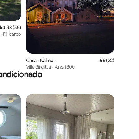
ções
4,93 de uma avaliação média de 5, 56 avaliações
4,93 (56)
i-Fi, barco
Casa ⋅ Kalmar
5 de uma avaliação
5 (22)
Villa Birgitta - Ano 1800
ondicionado