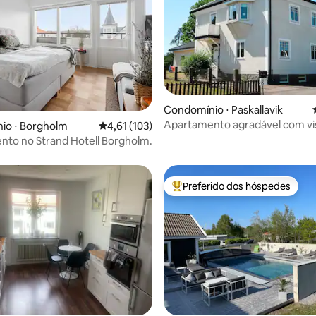
Condomínio ⋅ Paskallavik
Apartamento agradável com vi
io ⋅ Borgholm
4,61 de uma avaliação média de 5, 103 avalia
4,61 (103)
média de 5, 23 avaliações
perto do mar
to no Strand Hotell Borgholm.
Preferido dos hóspedes
Entre os melhores preferidos d