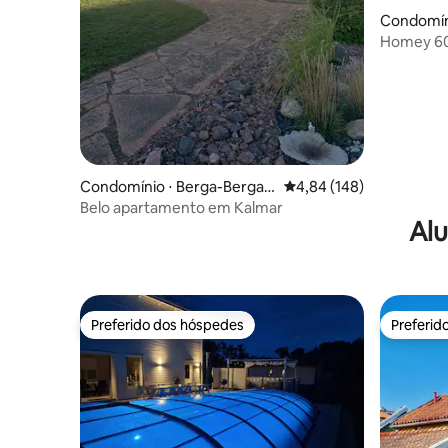
Condomíni
taden
Homey 60
Condomínio ⋅ Berga-Bergavi
4,84 de uma avaliação m
4,84 (148)
k
Belo apartamento em Kalmar
Alu
Preferido dos hóspedes
Preferid
Preferido dos hóspedes
Preferid