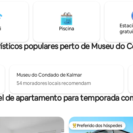
pessoas. Relaxe na sauna privat
e para trilhas de exercícios e
um dia cheio de experiências.
ras áreas balneares e molhes. A
Kalmar com estilo e conforto! 
 metros do oceano e a 10
de trem fica a 150 metros de dis
o centro de Kalmar, você
praia de Kattrumpan fica a 450
Estac
á esta cabana recém-
i
Piscina
de distância. Reserve sua estad
gratui
dernas
melhor da natureza.
rísticos populares perto de Museu do 
Museu do Condado de Kalmar
54 moradores locais recomendam
el de apartamento para temporada com
Preferido dos hóspedes
Entre os melhores preferidos d