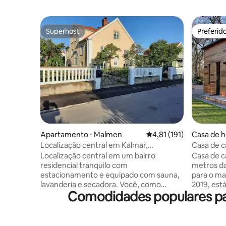
Superhost
Preferid
Superhost
Preferid
Apartamento ⋅ Malmen
4,81 de uma avaliação m
4,81 (191)
Casa de h
Localização central em Kalmar,
Casa de 
estacionamento, lavanderia e bicicletas.
Localização central em um bairro
Casa de 
residencial tranquilo com
metros da
estacionamento e equipado com sauna,
para o mar. O alojamento, constru
lavanderia e secadora. Você, como
2019, est
Comodidades populares pa
hóspede, terá sua própria entrada
cerca de 1
privativa e acesso ao seu próprio pátio
A casa de
com móveis de jardim, estacionamento.
+ loft de
A cozinha está bem equipada com
completa 