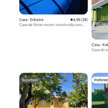
Casa ⋅ Eriksöre
4,96 de uma avaliação 
4,96 (28)
Casa de férias recém-construída com
piscina
Casa ⋅ Ka
Casa do s
– com pát
Superhost
Preferid
Superhost
Preferid