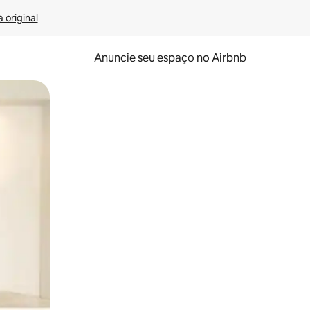
 original
Anuncie seu espaço no Airbnb
 deslizando o dedo na tela.