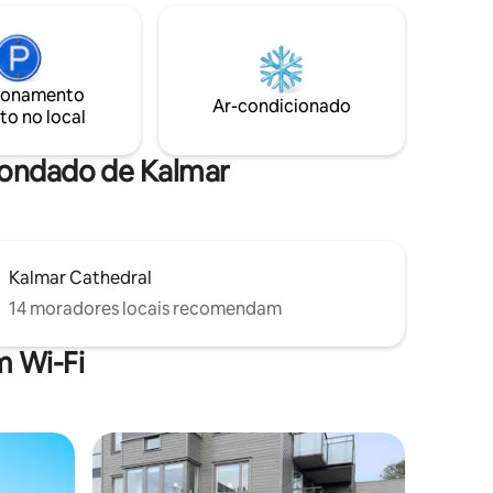
iva após
chegar a Kalmar e Öland em 30-60
 Conheça
minutos e a Nybro para fazer compras
A estação
em dez. Há edredons de penas, uma
tância e a
lareira a lenha, uma sauna na floresta e a
 metros
ionamento
gata Doris que gosta de ficar com você
Ar-condicionado
ia agora!
to no local
se você quiser companhia.
Condado de Kalmar
Kalmar Cathedral
14 moradores locais recomendam
 Wi-Fi
os hóspedes