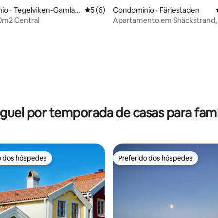
o ⋅ Tegelviken-Gamla S
5 de uma avaliação média de 5, 6 avalia
5 (6)
Condomínio ⋅ Färjestaden
m2 Central
Apartamento em Snäckstrand, 
Öland.
édia de 5, 148 avaliações
guel por temporada de casas para famí
o dos hóspedes
Preferido dos hóspedes
o dos hóspedes
Preferido dos hóspedes