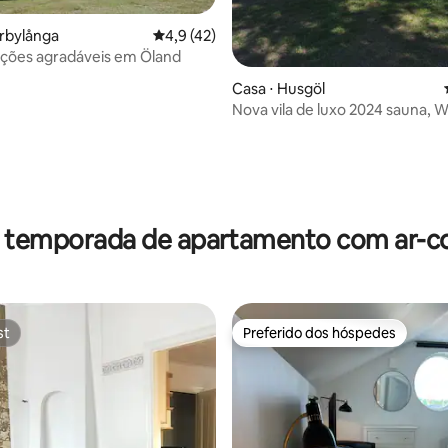
rbylånga
4,9 de uma avaliação média de 5, 42 avalia
4,9 (42)
ões agradáveis em Öland
édia de 5, 151 avaliações
Casa ⋅ Husgöl
Nova vila de luxo 2024 sauna, W
r temporada de apartamento com ar-c
st
Preferido dos hóspedes
st
Preferido dos hóspedes