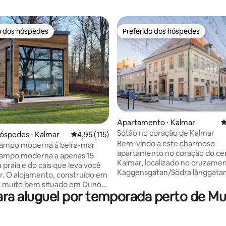
o dos hóspedes
Preferido dos hóspedes
o dos hóspedes
Preferido dos hóspedes
Apartamento ⋅ Kalmar
4
Sótão no coração de Kalmar
édia de 5, 191 avaliações
óspedes ⋅ Kalmar
4,95 de uma avaliação média de 5, 115 avalia
4,95 (115)
Bem-vindo a este charmoso
campo moderna à beira-mar
apartamento no coração do ce
campo moderna a apenas 15
Kalmar, localizado no cruzame
 praia e do cais que leva você
Kaggensgatan/Södra långgatan
ído em
em uma pérola histórica, uma b
á muito bem situado em Dunö
do século XVII, onde você pode
ra aluguel por temporada perto de M
0 min (carro) ao sul de Kalmar.
desfrutar de 100 m² de espaço
 campo é composta por 25 m ²
elegantes. O apartamento tem
 10 m ² e tem uma cozinha
quartos e cozinha, perfeito para
e um banheiro com chuveiro.