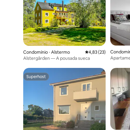
Condomín
Condomínio ⋅ Alstermo
4,83 de uma avaliação 
4,83 (23)
Apartamen
Alstergården — A pousada sueca
Superhost
Superhost