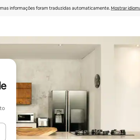
mas informações foram traduzidas automaticamente. 
Mostrar idioma
de
ito
ore-os usando as seta para cima e para baixo do teclado ou tocando e