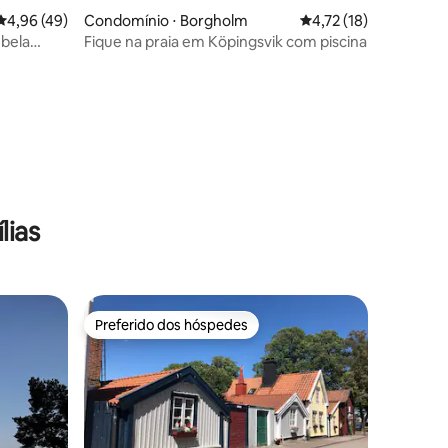
ções
4,96 de uma avaliação média de 5, 49 avaliações
4,96 (49)
Condomínio ⋅ Borgholm
4,72 de uma avaliação
4,72 (18)
bela
Fique na praia em Köpingsvik com piscina
lias
Preferido dos hóspedes
Preferido dos hóspedes