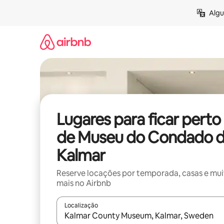
Pular
Algu
para
o
conteúdo
Lugares para ficar perto
de Museu do Condado 
Kalmar
Reserve locações por temporada, casas e mu
mais no Airbnb
Localização
Quando os resultados estiverem disponíveis, expl