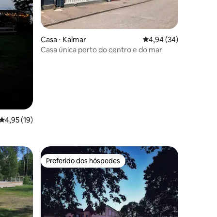
Casa ⋅ Kalmar
4,94 de uma avaliação
4,94 (34)
Casa única perto do centro e do mar
ções
4,95 de uma avaliação média de 5, 19 avaliações
4,95 (19)
Preferido dos hóspedes
os hóspedes
Preferido dos hóspedes