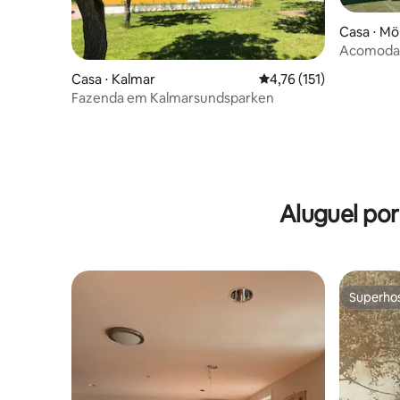
Casa ⋅ Mö
Acomodaç
Casa ⋅ Kalmar
4,76 de uma avaliação m
4,76 (151)
Fazenda em Kalmarsundsparken
Aluguel po
Superho
Superho