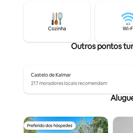
máquina de lavar louça. Um total de 4
Proximidad
lugares para dormir, cama de casal e em
várias out
um sofá-cama em quartos isolados. A
apenas 15
acomodação é espaçosa, com 65 m². No
minutos d
verão, o espaço é fresco e agradável.
encontrar
Cozinha
Wi-F
Também fornecemos algumas bicicletas
construída. Comodidades mo
que estão incluídas na tarifa de aluguel. O
perto do 
self check-in é via armário de chaves
Outros pontos tu
com código. Perto da natação e da
cidade
Castelo de Kalmar
217 moradores locais recomendam
Alugu
Preferido dos hóspedes
Preferido dos hóspedes