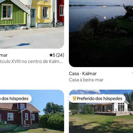
média de 5, 28 avaliações
lmar
5 de uma avaliação média de 5, 24 avalia
5 (24)
éculo XVIII no centro de Kalmar
io privativo
Casa ⋅ Kalmar
Casa à beira-mar
o dos hóspedes
Preferido dos hóspedes
o dos hóspedes
Entre os melhores preferidos d