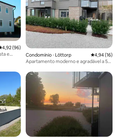
4,92 de uma avaliação média de 5, 96 avaliações
4,92 (96)
sta e
ções
Condomínio ⋅ Löttorp
4,94 de uma avaliação
4,94 (16)
Apartamento moderno e agradável a 50
m do porto de Sandvik
os hóspedes