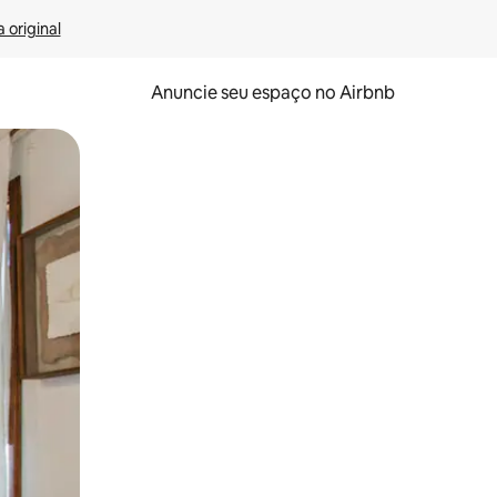
 original
Anuncie seu espaço no Airbnb
 deslizando o dedo na tela.