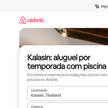
Pular
Algu
para
o
conteúdo
Kalasin: aluguel por
temporada com piscina
Encontre e reserve acomodações únicas com
piscina no Airbnb
Localização
Quando os resultados estiverem disponíveis, expl
Check-in