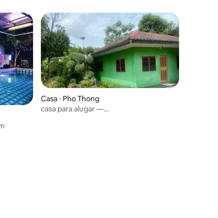
Casa ⋅ Pho Thong
casa para alugar —
diária/semanal/mensal
am