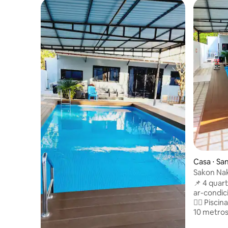
Casa ⋅ Sa
Sakon Nak
📌 4 quart
ar-condi
🏊‍♂️ Pisc
10 metros
infláveis 