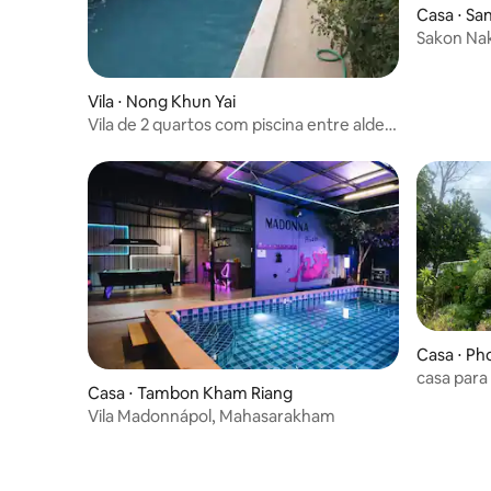
Casa ⋅ Sa
Sakon Nak
Vila ⋅ Nong Khun Yai
Vila de 2 quartos com piscina entre aldeia
agrícola
Casa ⋅ Ph
casa para
Casa ⋅ Tambon Kham Riang
diária/se
Vila Madonnápol, Mahasarakham