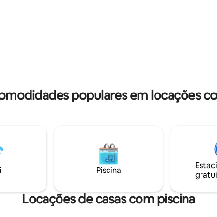
 para carregar veículos
️ Geladeira + freezer ➡️
arroz, micro-ondas, chaleira ➡️
eira com carvão gratuito ➡️
gelo com 20 kg de gelo grátis
 comodidades populares em locações co
Estac
i
Piscina
gratui
Locações de casas com piscina