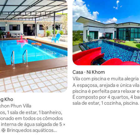
Casa ⋅ Ni Khom
Vila com piscina e muita alegria
A espaçosa, arejada e única vil
piscina é perfeita para relaxar e
É composto por 4 quartos, 4 ba
ng Kho
sala de estar, 1 cozinha, piscina. Slider,
hon Phun Villa
Karaokê, Piscina de Mesa Totalmente
os, 1 sala de estar, 1 banheiro,
equipada Pronto para proporcionar
cionado em todos os cômodos
felicidade, diversão e conforto. Você 
ina interna de água salgada de 5 ×
seus membros se divertem jun
 🛟 Brinquedos aquáticos
🌐Wi-Fi gratuito ⚡️Carregador de