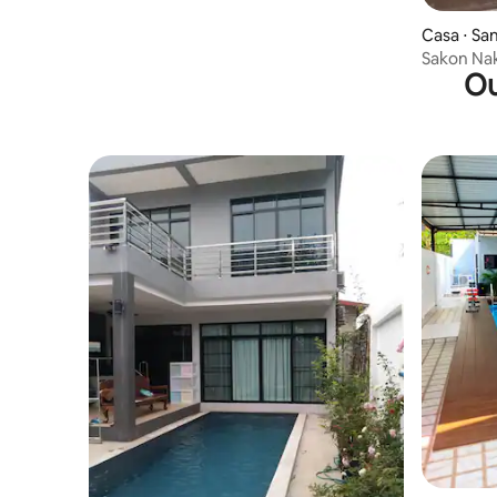
Casa ⋅ Sa
Sakon Nak
Ou