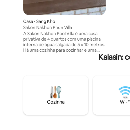
parede EV
elétricos ➡️ Cozinha totalmente
equipada ➡
Panela de 
Casa ⋅ Sang Kho
Churrasqu
Sakon Nakhon Phun Villa
Balde de 
A Sakon Nakhon Pool Villa é uma casa
privativa de 4 quartos com uma piscina
interna de água salgada de 5 × 10 metros.
Há uma cozinha para cozinhar e uma
Kalasin:
área externa para fazer churrasco.
Totalmente equipada com comodidades
que incluem micro-ondas, geladeira,
freezer e equipamentos de ginástica.
Perto do mercado de produtos frescos,
do posto de gasolina PTT e do 7-Eleven, a
apenas 1,5 quilômetros de distância. Há
lugares para relaxar, como a Cachoeira
Kam Hom, a Cachoeira Phanang Koi, o
Cozinha
Wi-F
Templo Tham Pha Daen, o Phra Tamnak
Phuphan Ratchaniwet, etc.