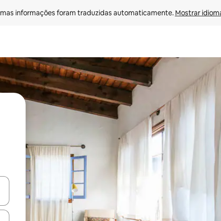
mas informações foram traduzidas automaticamente. 
Mostrar idioma
ore-os usando as seta para cima e para baixo do teclado ou tocando e