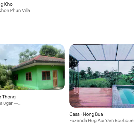
ng Kho
hon Phun Villa
o Thong
 alugar —
manal/mensal
Casa ⋅ Nong Bua
Fazenda Hug Aai Yam Boutique
Homestay