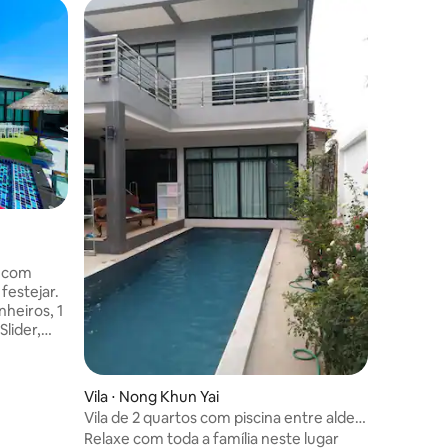
Casa ⋅ P
casa par
diária/s
Fique co
perto do
piscina 1
Ambiente
a com
 festejar.
nheiros, 1
e
Vila ⋅ Nong Khun Yai
tos.
Vila de 2 quartos com piscina entre aldeia
agrícola
Relaxe com toda a família neste lugar