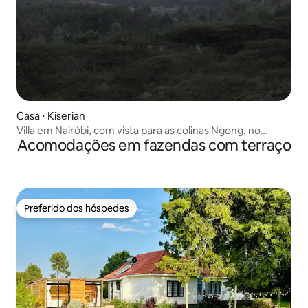
Casa ⋅ Kiserian
Villa em Nairóbi, com vista para as colinas Ngong, no
Acomodações em fazendas com terraço
Quênia
Preferido dos hóspedes
Preferido dos hóspedes