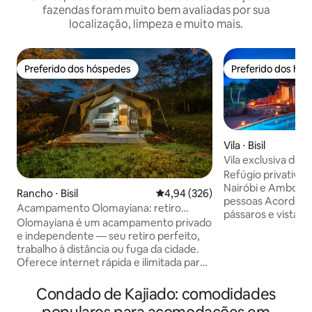
fazendas foram muito bem avaliadas por sua
localização, limpeza e muito mais.
Preferido dos hóspedes
Preferido dos hó
Preferido dos hóspedes
Preferido dos hó
Vila ⋅ Bisil
Vila exclusiva de 5
Nairóbi – com pisc
Refúgio privativo 
Nairóbi e Amboseli
Rancho ⋅ Bisil
4,94 de uma avaliação média de 
4,94 (326)
pessoas Acorde com o canto dos
Acampamento Olomayiana: retiro
pássaros e vistas
privado, caminhadas e cavalos.
Olomayiana é um acampamento privado
colinas de Pelewa
e independente — seu retiro perfeito,
isolada no mato, a
trabalho à distância ou fuga da cidade.
minutos de Nairóbi. Perfeita p
Oferece internet rápida e ilimitada para
famílias e grupos,
trabalho remoto, além de paz e
natureza isolada 
tranquilidade. Os cinco quartos com
Condado de Kajiado: comodidades
descontraído, of
banheiro privativo (tendas e casas de
churrasqueira, casa