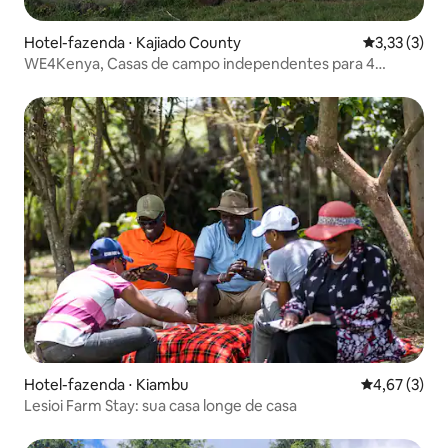
Hotel-fazenda ⋅ Kajiado County
3,33 de uma 
3,33 (3)
WE4Kenya, Casas de campo independentes para 4
pessoas
Hotel-fazenda ⋅ Kiambu
4,67 de uma 
4,67 (3)
Lesioi Farm Stay: sua casa longe de casa