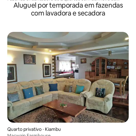
Aluguel por temporada em fazendas
hidromassagem
com lavadora e secadora
Quarto privativo ⋅ Kiambu
Macwain Farmhouse