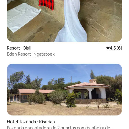
Resort ⋅ Bisil
4,5 de uma 
4,5 (6)
Eden Resort_Ngatatoek
Hotel-fazenda ⋅ Kiserian
Fazenda encantadora de 2 quartos com banheira de