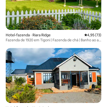
Hotel-fazenda ⋅ Riara Ridge
4,95 de uma a
4,95 (73)
Fazenda de 1920 em Tigoni | Fazenda de chá | Banho ao ar
livre