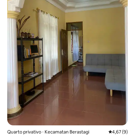
Quarto privativo ⋅ Kecamatan Berastagi
4,67 de uma 
4,67 (9)