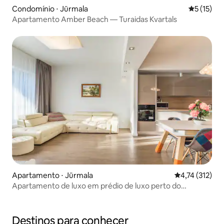
Condomínio ⋅ Jūrmala
5 de uma a
5 (15)
Apartamento Amber Beach — Turaidas Kvartals
Apartamento ⋅ Jūrmala
4,74 de uma av
4,74 (312)
Apartamento de luxo em prédio de luxo perto do
mar/parque
Destinos para conhecer