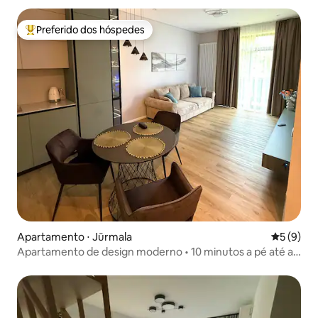
Preferido dos hóspedes
Entre os melhores preferidos dos hóspedes
Apartamento ⋅ Jūrmala
5 de uma 
5 (9)
Apartamento de design moderno • 10 minutos a pé até a
praia