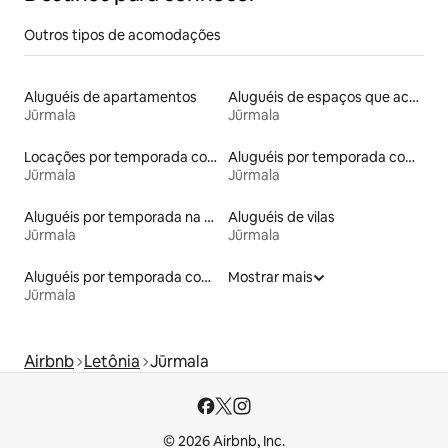
Outros tipos de acomodações
Aluguéis de apartamentos
Aluguéis de espaços que aceitam animais de estimação
Jūrmala
Jūrmala
Locações por temporada com piscina
Aluguéis por temporada com suítes privativas
Jūrmala
Jūrmala
Aluguéis por temporada na orla
Aluguéis de vilas
Jūrmala
Jūrmala
Aluguéis por temporada com banheira de hidromassagem
Mostrar mais
Jūrmala
Airbnb
Letônia
Jūrmala
© 2026 Airbnb, Inc.