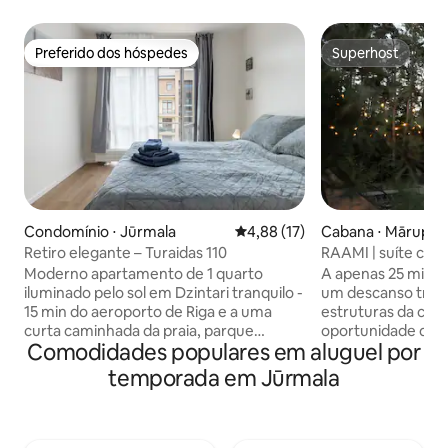
Preferido dos hóspedes
Superhost
Preferido dos hóspedes
Superhost
Condomínio ⋅ Jūrmala
4,88 de uma avaliação média de
4,88 (17)
Cabana ⋅ Mārupes
Retiro elegante – Turaidas 110
RAAMI | suíte cerc
Moderno apartamento de 1 quarto
A apenas 25 minut
iluminado pelo sol em Dzintari tranquilo -
um descanso tranq
15 min do aeroporto de Riga e a uma
estruturas da cid
curta caminhada da praia, parque
oportunidade de 
Comodidades populares em aluguel por
florestal e cafés. Varanda privativa, Wi-Fi
agitação do dia a 
de 339 Mbps, mesa de trabalho. Cozinha
floresta e dos pássaros, rel
temporada em Jūrmala
completa com máquina de lavar louça,
um banho com vist
forno e Nespresso; lavadora-secadora
olhando para as es
na unidade. Cama de casal, sofá-cama,
desfrutando de u
berço, persianas blackout, parque
tranquilo no espa