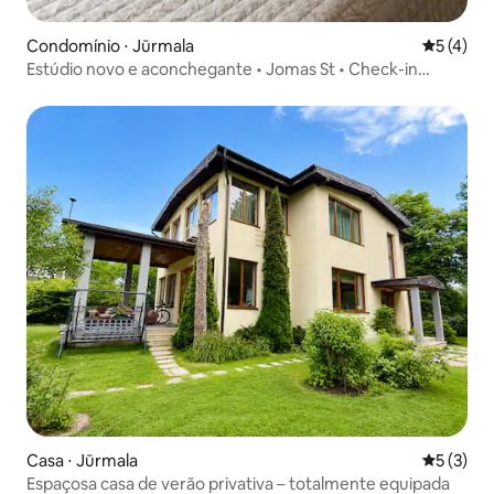
Condomínio ⋅ Jūrmala
5 de uma 
5 (4)
Estúdio novo e aconchegante • Jomas St • Check-in
antecipado
Casa ⋅ Jūrmala
5 de uma 
5 (3)
Espaçosa casa de verão privativa – totalmente equipada