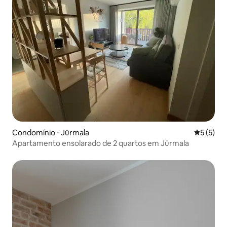
Condomínio ⋅ Jūrmala
5 de uma 
5 (5)
Apartamento ensolarado de 2 quartos em Jūrmala