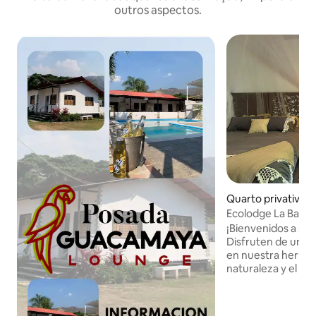
outros aspectos.
Quarto privativo ⋅
Ecolodge La Barq
¡Bienvenidos a su 
Disfruten de una 
en nuestra hermos
naturaleza y el co
Aquí, cada rincón 
crear momentos m
duraderos.