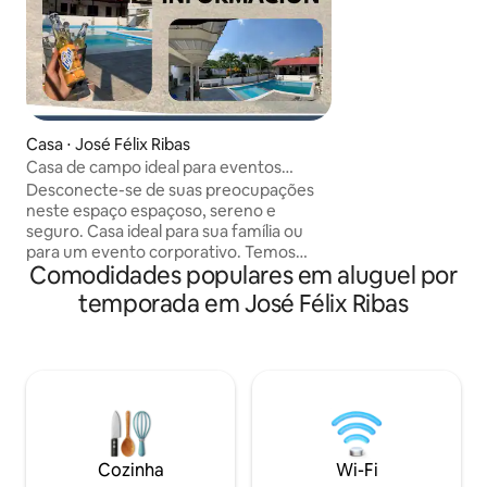
Casa ⋅ José Félix Ribas
Casa de campo ideal para eventos
familiares/corporativos.
Desconecte-se de suas preocupações
neste espaço espaçoso, sereno e
seguro. Casa ideal para sua família ou
para um evento corporativo. Temos
Comodidades populares em aluguel por
uma grande equipe que se adapta às
suas necessidades e exigências,
temporada em José Félix Ribas
proporcionando a você uma excelente
experiência.
Cozinha
Wi-Fi