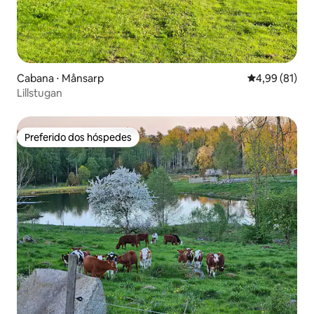
Cabana ⋅ Månsarp
4,99 de uma a
4,99 (81)
Lillstugan
Preferido dos hóspedes
Preferido dos hóspedes