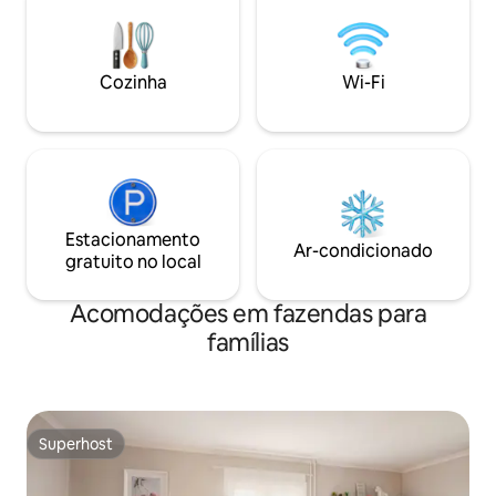
cozinha com uma 
regularmente para ver os animais
fogão a lenha à m
selvagens se alimentarem nos campos
também um banhei
circundantes. O apartamento,
lavanderia. Roupa de cama, toalhas e
construído em 2020, tem banda larga
Cozinha
Wi-Fi
lenha estão incluíd
rápida e Wi-Fi, cozinha totalmente
equipada, lavanderia e área de estar
com TV com Apple TV, Netflix e
Estacionamento
Ar-condicionado
gratuito no local
Acomodações em fazendas para
famílias
Superhost
Superhost