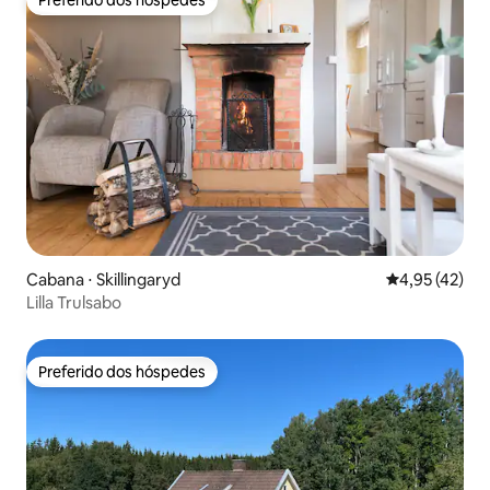
Preferido dos hóspedes
Cabana ⋅ Skillingaryd
4,95 de uma a
4,95 (42)
Lilla Trulsabo
Preferido dos hóspedes
Preferido dos hóspedes