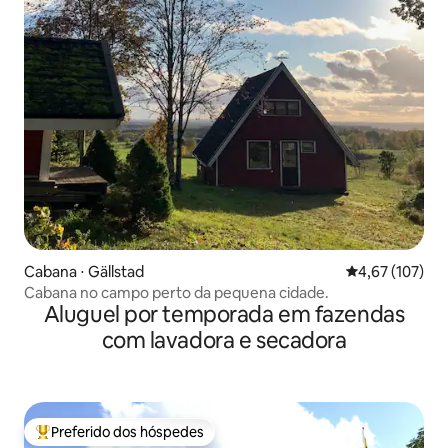
Cabana ⋅ Gällstad
4,67 de uma av
4,67 (107)
Cabana no campo perto da pequena cidade.
Aluguel por temporada em fazendas
com lavadora e secadora
Preferido dos hóspedes
Entre os melhores preferidos dos hóspedes