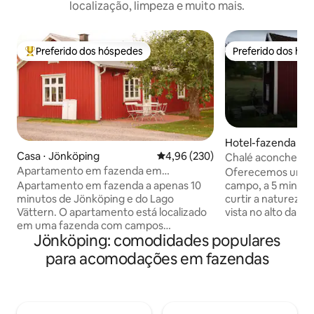
localização, limpeza e muito mais.
Preferido dos hóspedes
Preferido dos hó
Entre os melhores preferidos dos hóspedes
Preferido dos hó
Hotel-fazenda ⋅ N
Casa ⋅ Jönköping
4,96 de uma avaliação média de 
4,96 (230)
Chalé aconchegan
Apartamento em fazenda em
Oferecemos uma es
localização paradisíaca
campo, a 5 minutos d
Apartamento em fazenda a apenas 10
curtir a natureza
minutos de Jönköping e do Lago
vista no alto da m
Vättern. O apartamento está localizado
encantadora cida
em uma fazenda com campos
Jönköping: comodidades populares
vista para o Lago
circundantes com a floresta no fundo. A
belo pôr do sol, fl
localização é perfeita para caminhadas,
para acomodações em fazendas
natureza tranquila
passeios na floresta. O campo de golfe
aqueles de vocês q
de areia que se qualifica como um dos
casa oferece 2 qu
100 melhores do mundo fica a 500
de estar com um f
metros de distância. Você vai acordar