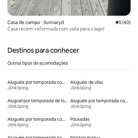
Casa de campo ⋅ Sunnaryd
5 de uma a
5 (40)
Casa recém-reformada com vista para o lago!
Destinos para conhecer
Outros tipos de acomodações
Aluguéis por temporada com banheira de hidromassagem
Aluguéis de vilas
Jönköping
Jönköping
Aluguel por temporada de lofts
Aluguéis por temporada com acesso à praia
Jönköping
Jönköping
Aluguéis por temporada com caiaque
Pousadas
Jönköping
Jönköping
Aluguéis por temporada na orla
Mostrar mais