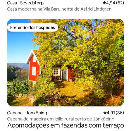
Casa ⋅ Sevedstorp
4,94 de uma a
4,94 (62)
Casa moderna na Vila Barulhenta de Astrid Lindgren
Preferido dos hóspedes
Preferido dos hóspedes
Cabana ⋅ Jönköping
4,91 de uma a
4,91 (86)
Cabana de madeira em idílio rural perto de Jönköping
Acomodações em fazendas com terraço