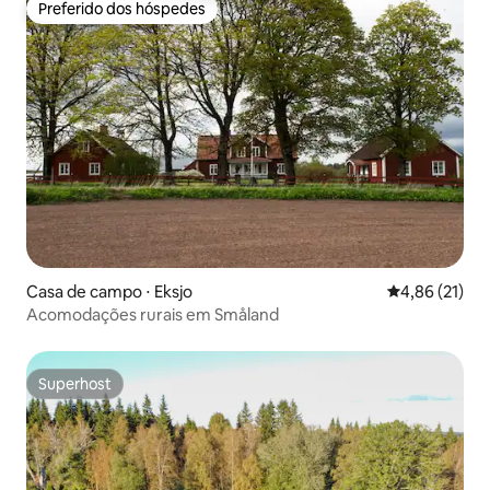
Preferido dos hóspedes
Preferido dos hóspedes
Casa de campo ⋅ Eksjo
4,86 de uma a
4,86 (21)
Acomodações rurais em Småland
Superhost
Superhost