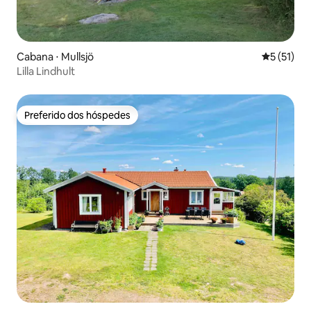
Cabana ⋅ Mullsjö
5 de uma a
5 (51)
Lilla Lindhult
Preferido dos hóspedes
Preferido dos hóspedes