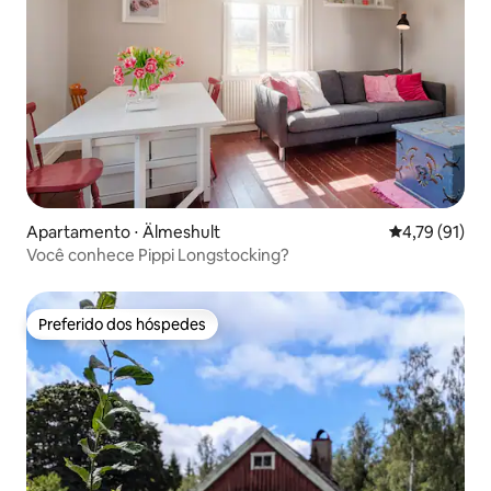
Apartamento ⋅ Älmeshult
4,79 de uma a
4,79 (91)
Você conhece Pippi Longstocking?
Preferido dos hóspedes
Preferido dos hóspedes