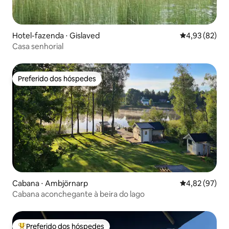
Hotel-fazenda ⋅ Gislaved
4,93 de uma a
4,93 (82)
Casa senhorial
Preferido dos hóspedes
Preferido dos hóspedes
Cabana ⋅ Ambjörnarp
4,82 de uma a
4,82 (97)
Cabana aconchegante à beira do lago
Preferido dos hóspedes