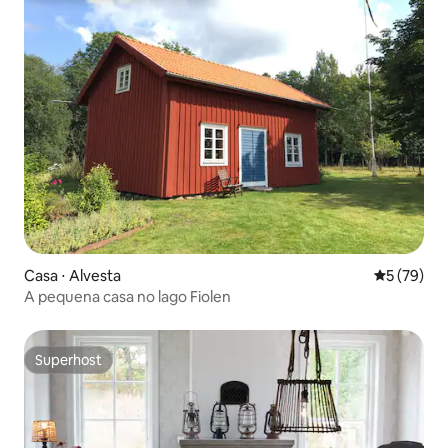
Casa ⋅ Alvesta
5 de uma a
5 (79)
A pequena casa no lago Fiolen
Superhost
Superhost