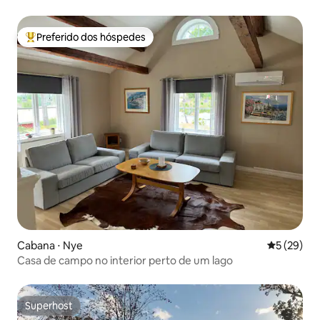
Preferido dos hóspedes
Entre os melhores preferidos dos hóspedes
Cabana ⋅ Nye
5 de uma a
5 (29)
Casa de campo no interior perto de um lago
Superhost
Superhost