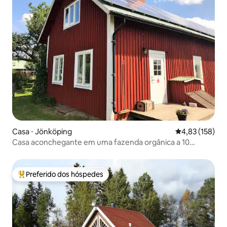
Casa ⋅ Jönköping
4,83 de uma av
4,83 (158)
Casa aconchegante em uma fazenda orgânica a 10
minutos do centro da cidade
Preferido dos hóspedes
Entre os melhores preferidos dos hóspedes