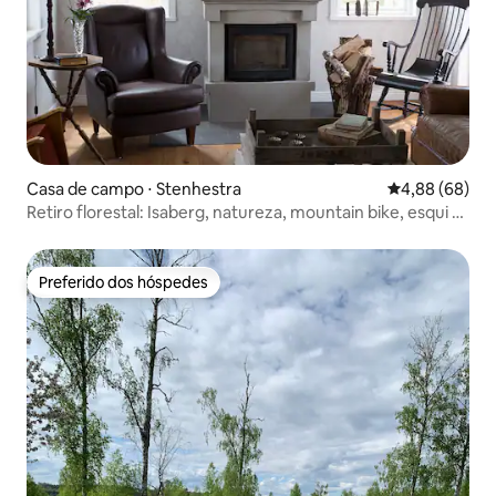
Casa de campo ⋅ Stenhestra
4,88 de uma av
4,88 (68)
Retiro florestal: Isaberg, natureza, mountain bike, esqui e
golfe
Preferido dos hóspedes
Preferido dos hóspedes