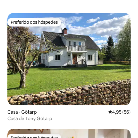
Preferido dos hóspedes
Preferido dos hóspedes
Casa ⋅ Götarp
4,95 de uma a
4,95 (56)
Casa de Tony Götarp
Preferido dos hóspedes