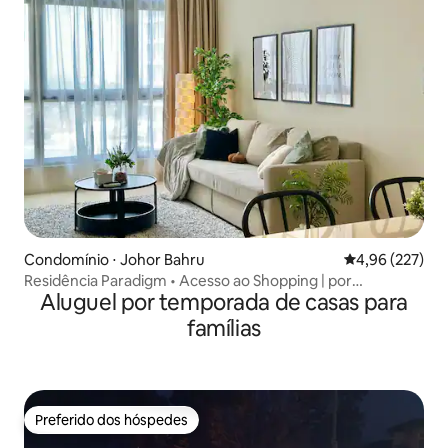
Condomínio ⋅ Johor Bahru
4,96 de uma av
4,96 (227)
Residência Paradigm • Acesso ao Shopping | por
Aluguel por temporada de casas para
NestGetaway
famílias
Preferido dos hóspedes
Preferido dos hóspedes