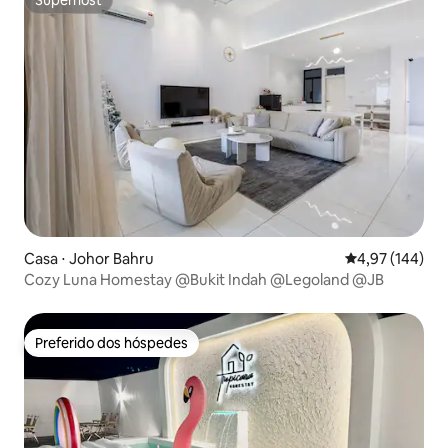
Superhost
Casa ⋅ Johor Bahru
4,97 de uma av
4,97 (144)
Cozy Luna Homestay @Bukit Indah @Legoland @JB
Preferido dos hóspedes
Preferido dos hóspedes