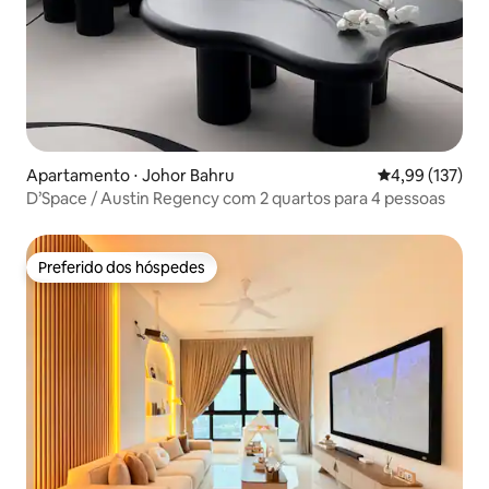
Apartamento ⋅ Johor Bahru
4,99 de uma av
4,99 (137)
D’Space / Austin Regency com 2 quartos para 4 pessoas
Preferido dos hóspedes
Preferido dos hóspedes