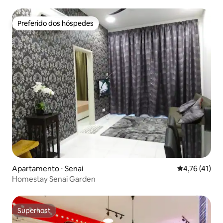
Preferido dos hóspedes
Preferido dos hóspedes
Apartamento ⋅ Senai
4,76 de uma a
4,76 (41)
Homestay Senai Garden
Superhost
Superhost