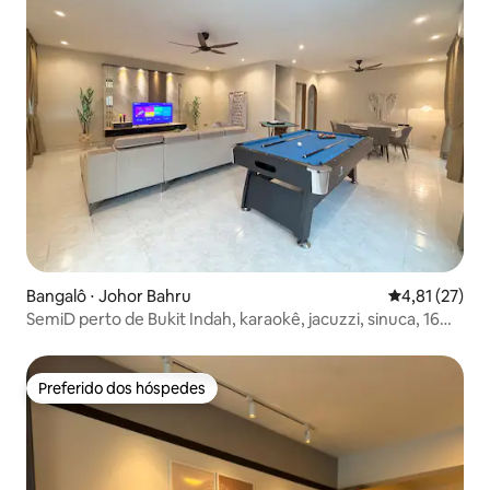
Bangalô ⋅ Johor Bahru
4,81 de uma a
4,81 (27)
SemiD perto de Bukit Indah, karaokê, jacuzzi, sinuca, 16
pessoas
Preferido dos hóspedes
Preferido dos hóspedes