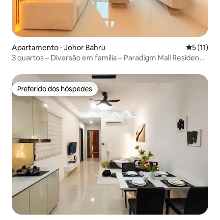
Apartamento ⋅ Johor Bahru
5 de uma a
5 (11)
3 quartos – Diversão em família – Paradigm Mall Residence
– Berço – 9 pessoas
Preferido dos hóspedes
Preferido dos hóspedes