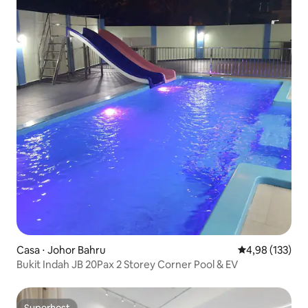
Casa ⋅ Johor Bahru
4,98 de uma av
4,98 (133)
Bukit Indah JB 20Pax 2 Storey Corner Pool & EV
Superhost