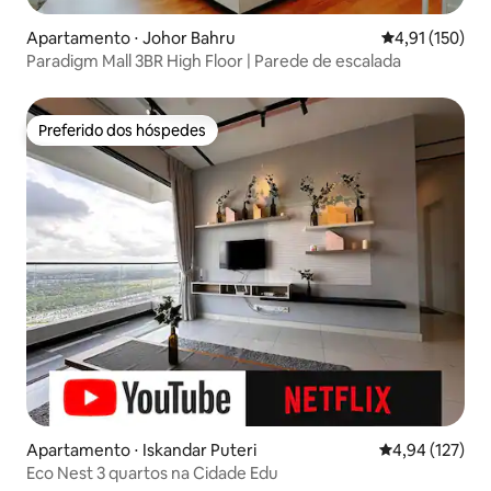
Apartamento ⋅ Johor Bahru
4,91 de uma av
4,91 (150)
Paradigm Mall 3BR High Floor | Parede de escalada
Preferido dos hóspedes
Preferido dos hóspedes
Apartamento ⋅ Iskandar Puteri
4,94 de uma av
4,94 (127)
Eco Nest 3 quartos na Cidade Edu