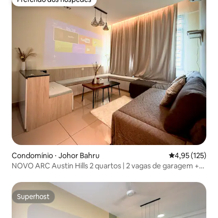
Preferido dos hóspedes
Condomínio ⋅ Johor Bahru
4,95 de uma av
4,95 (125)
NOVO ARC Austin Hills 2 quartos | 2 vagas de garagem +
Netflix
Superhost
Superhost