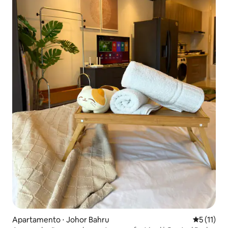
Apartamento ⋅ Johor Bahru
5 de uma a
5 (11)