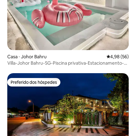
Casa ⋅ Johor Bahru
4,98 de uma a
4,98 (56)
Villa-Johor Bahru-SG-Piscina privativa-Estacionamento-
Sentosa
Preferido dos hóspedes
Preferido dos hóspedes