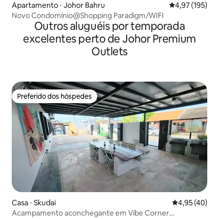
Apartamento ⋅ Johor Bahru
4,97 de uma av
4,97 (195)
Novo Condomínio@Shopping Paradigm/WIFI
Outros aluguéis por temporada
excelentes perto de Johor Premium
Outlets
Preferido dos hóspedes
Preferido dos hóspedes
Casa ⋅ Skudai
4,95 de uma a
4,95 (40)
Acampamento aconchegante em Vibe Corner