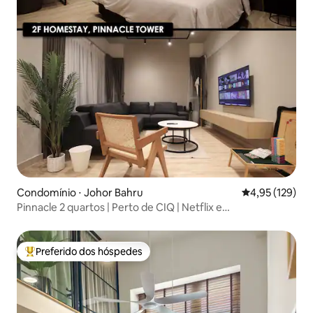
Condomínio ⋅ Johor Bahru
4,95 de uma av
4,95 (129)
Pinnacle 2 quartos | Perto de CIQ | Netflix e
estacionamento gratuito
Preferido dos hóspedes
Entre os melhores preferidos dos hóspedes