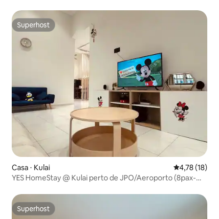
Sutera/Tuta/Skudai
Superhost
Superhost
Casa ⋅ Kulai
4,78 de uma a
4,78 (18)
YES HomeStay @ Kulai perto de JPO/Aeroporto (8pax-
3R2B)
Superhost
Superhost