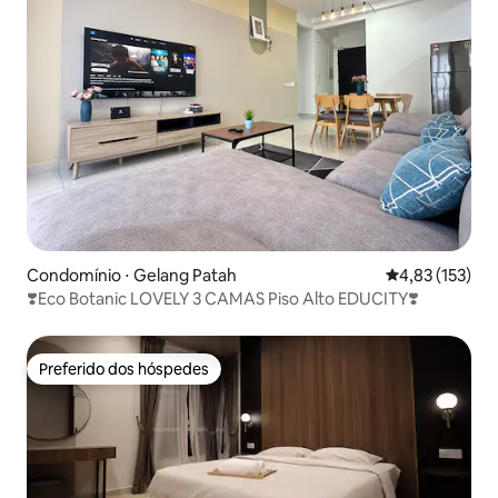
Condomínio ⋅ Gelang Patah
4,83 de uma av
4,83 (153)
❣️Eco Botanic LOVELY 3 CAMAS Piso Alto EDUCITY❣️
Preferido dos hóspedes
Preferido dos hóspedes