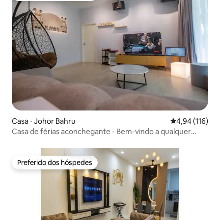
Casa ⋅ Johor Bahru
4,94 de uma av
4,94 (116)
Casa de férias aconchegante - Bem-vindo a qualquer
evento de festa
Preferido dos hóspedes
Preferido dos hóspedes