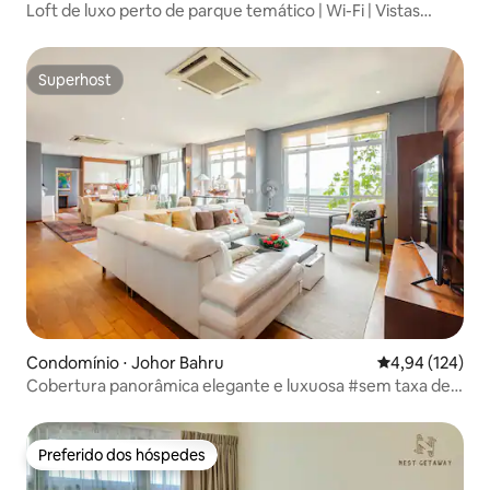
Loft de luxo perto de parque temático | Wi-Fi | Vistas
incríveis
Superhost
Superhost
Condomínio ⋅ Johor Bahru
4,94 de uma av
4,94 (124)
Cobertura panorâmica elegante e luxuosa #sem taxa de
serviço
Preferido dos hóspedes
Preferido dos hóspedes