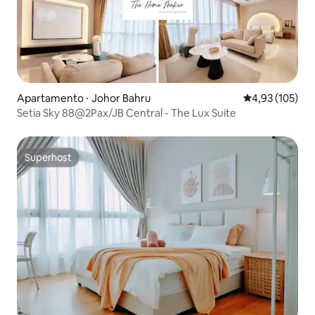
Apartamento ⋅ Johor Bahru
4,93 de uma av
4,93 (105)
Setia Sky 88@2Pax/JB Central - The Lux Suite
Superhost
Superhost