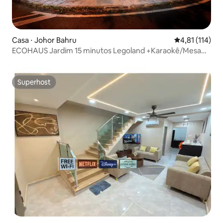
Casa ⋅ Johor Bahru
4,81 de uma av
4,81 (114)
ECOHAUS Jardim 15 minutos Legoland +Karaokê/Mesa
de Bilhar
Superhost
Superhost