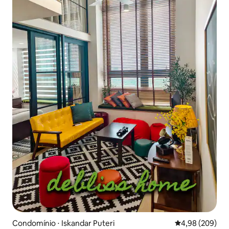
Condomínio ⋅ Iskandar Puteri
4,98 de uma ava
4,98 (209)