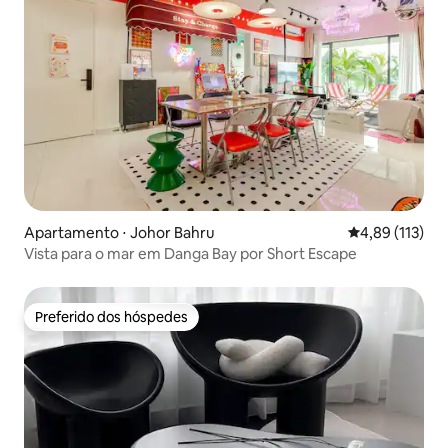
Apartamento ⋅ Johor Bahru
4,89 de uma av
4,89 (113)
Vista para o mar em Danga Bay por Short Escape
Preferido dos hóspedes
Preferido dos hóspedes