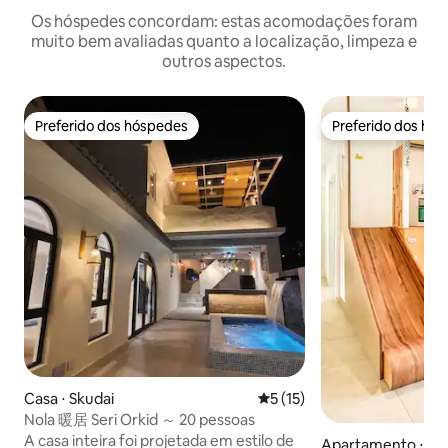
Os hóspedes concordam: estas acomodações foram
muito bem avaliadas quanto a localização, limpeza e
outros aspectos.
Preferido dos hóspedes
Preferido dos hó
Preferido dos hóspedes
Preferido dos hó
Casa ⋅ Skudai
5 de uma avaliação média de
5 (15)
Nola 暖居 Seri Orkid ～ 20 pessoas
A casa inteira foi projetada em estilo de
Apartamento ⋅ Isk