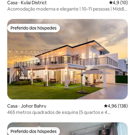
Casa ⋅ Kulai District
4,9 de uma a
4,9 (10)
Acomodação moderna e elegante | 10–11 pessoas | Middle
Town Kulai
Preferido dos hóspedes
Preferido dos hóspedes
Casa ⋅ Johor Bahru
4,96 de uma av
4,96 (138)
465 metros quadrados de esquina (5 quartos e 4
banheiros) 17-21px
Preferido dos hóspedes
Preferido dos hóspedes