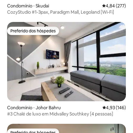
Condomínio ⋅ Skudai
4,84 de uma av
4,84 (277)
CozyStudio #1-3pax, Paradigm Mall, Legoland [Wi-Fi]
Preferido dos hóspedes
Preferido dos hóspedes
Condomínio ⋅ Johor Bahru
4,93 de uma av
4,93 (146)
#3 Chalé de luxo em Midvalley Southkey [4 pessoas]
Preferido dos hóspedes