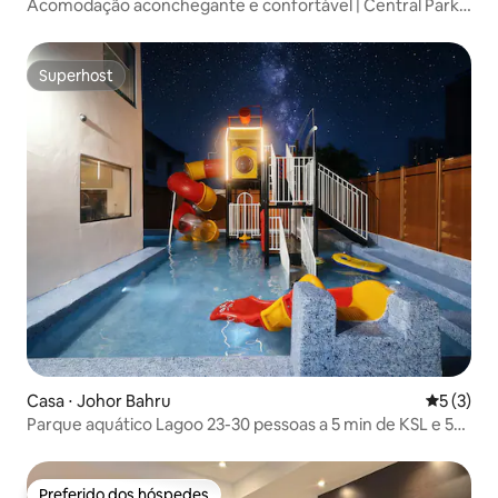
Acomodação aconchegante e confortável | Central Park |
1-3 pessoas
Superhost
Superhost
Casa ⋅ Johor Bahru
5 de uma 
5 (3)
Parque aquático Lagoo 23-30 pessoas a 5 min de KSL e 5
km de CIQ
Preferido dos hóspedes