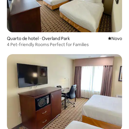
Quarto de hotel ⋅ Overland Park
Novo lugar
Novo
4 Pet-friendly Rooms Perfect for Families