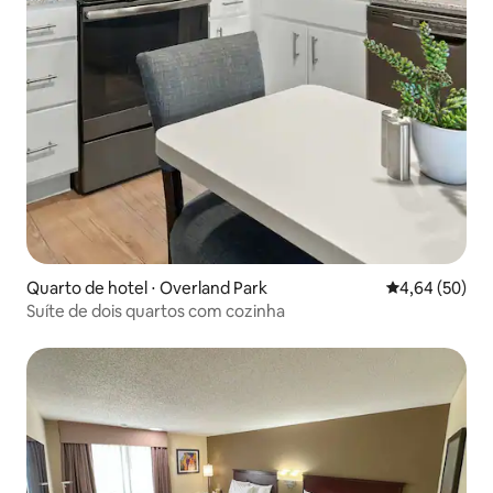
Quarto de hotel ⋅ Overland Park
4,64 de uma a
4,64 (50)
Suíte de dois quartos com cozinha