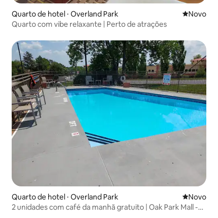
Quarto de hotel ⋅ Overland Park
Novo lugar
Novo
Quarto com vibe relaxante | Perto de atrações
Quarto de hotel ⋅ Overland Park
Novo lugar
Novo
2 unidades com café da manhã gratuito | Oak Park Mall -
2,9 milhas