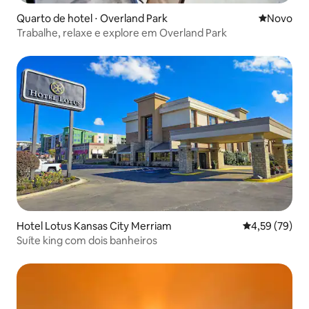
Quarto de hotel ⋅ Overland Park
Novo lugar
Novo
Trabalhe, relaxe e explore em Overland Park
Hotel Lotus Kansas City Merriam
4,59 de uma a
4,59 (79)
Suíte king com dois banheiros