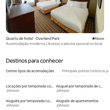
Quarto de hotel ⋅ Overland Park
Novo lugar
Novo
Acomodação moderna | Acesso à piscina sazonal no local
Destinos para conhecer
Outros tipos de acomodações
Principais pontos turísticos po
Locações por temporada com piscina
Aluguel por temporada de casas de hóspedes
Johnson
Johnson
Aluguéis por temporada com banheira de hidromassagem
Aluguéis de apartamentos
Johnson
Johnson