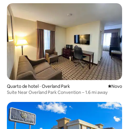
Quarto de hotel ⋅ Overland Park
Novo lugar
Novo
Suite Near Overland Park Convention – 1.6 mi away