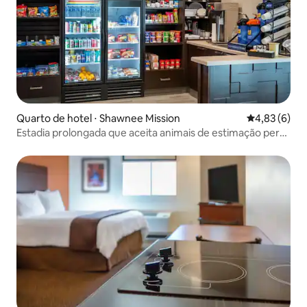
Quarto de hotel ⋅ Shawnee Mission
4,83 de uma 
4,83 (6)
Estadia prolongada que aceita animais de estimação perto
de trilhas de arboreto