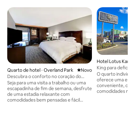
Hotel Lotus Kansa
iam
King para deficien
Quarto de hotel ⋅ Overland Park
Novo lugar para ficar
Novo
O quarto individual
Descubra o conforto no coração do
oferece uma estad
Condado de Johnson
Seja para uma visita a trabalho ou uma
conveniente, com 
escapadinha de fim de semana, desfrute
comodidades moder
de uma estadia relaxante com
uma cama king siz
comodidades bem pensadas e fácil
tela plana e supo
acesso ao melhor de Overland Park.
hóspedes também
Comece sua manhã com um café da
uma cafeteira, gel
manhã quente de cortesia, relaxe na
ferro e tábua de 
piscina interior, mantenha-se ativo na
de cabelo para uma
academia e explore as lojas,
descontraída.
restaurantes, parques e