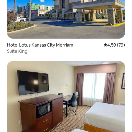
Hotel Lotus Kansas City Merriam
4,59 de uma a
4,59 (79)
Suíte King