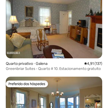
Quarto privativo ⋅ Galena
4,91 de uma av
4,91 (137)
Greenbriar Suites - Quarto # 10. Estacionamento gratuito
Preferido dos hóspedes
Preferido dos hóspedes