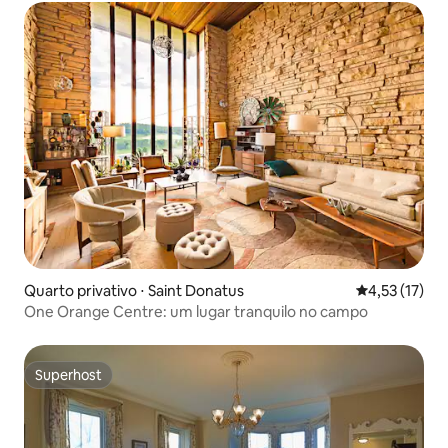
Quarto privativo ⋅ Saint Donatus
4,53 de uma a
4,53 (17)
One Orange Centre: um lugar tranquilo no campo
Superhost
Superhost