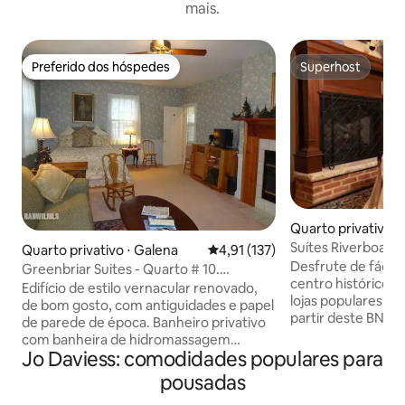
mais.
Preferido dos hóspedes
Superhost
Preferido dos hóspedes
Superhost
Quarto privativo ⋅
Suítes Riverboat 
Quarto privativo ⋅ Galena
4,91 de uma avaliação média de 
4,91 (137)
Desfrute de fácil 
Greenbriar Suites - Quarto # 10.
centro histórico d
Estacionamento gratuito
Edifício de estilo vernacular renovado,
lojas populares, r
de bom gosto, com antiguidades e papel
partir deste BNB m
de parede de época. Banheiro privativo
Riverboat Suites 
com banheira de hidromassagem
excelente atendim
Jo Daviess: comodidades populares para
individual, toalhas de grife Calvin Klein,
preços acessíveis
lençóis de renda, lareira, ar condicionado
pousadas
qualidade e excelen
central, varanda galeria e muito mais;
quarto 7 é o nosso