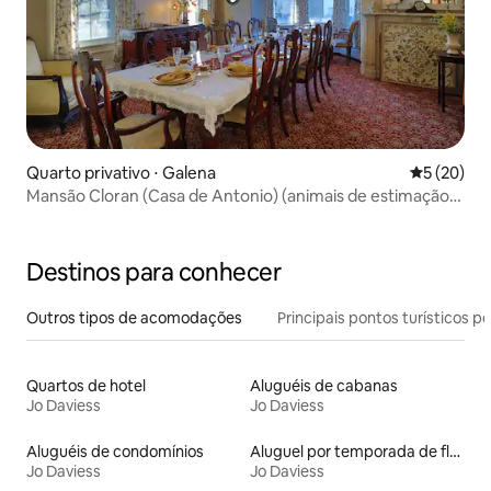
Quarto privativo ⋅ Galena
5 de uma a
5 (20)
Mansão Cloran (Casa de Antonio) (animais de estimação
permitidos)
Destinos para conhecer
Outros tipos de acomodações
Principais pontos turísticos po
Quartos de hotel
Aluguéis de cabanas
Jo Daviess
Jo Daviess
Aluguéis de condomínios
Aluguel por temporada de flats
Jo Daviess
Jo Daviess