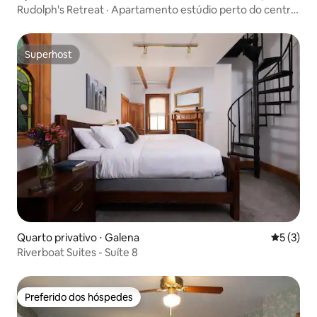
Rudolph's Retreat · Apartamento estúdio perto do centro
da cidade
Superhost
Superhost
Quarto privativo ⋅ Galena
5 de uma 
5 (3)
Riverboat Suites - Suíte 8
Preferido dos hóspedes
Preferido dos hóspedes