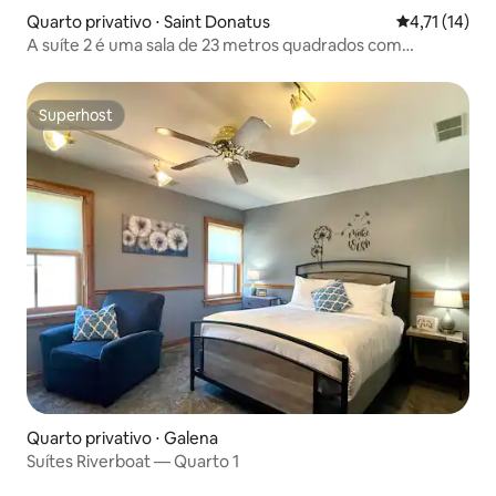
Quarto privativo ⋅ Saint Donatus
4,71 de uma a
4,71 (14)
A suíte 2 é uma sala de 23 metros quadrados com
banheiro privativo.
Superhost
Superhost
Quarto privativo ⋅ Galena
Suítes Riverboat — Quarto 1