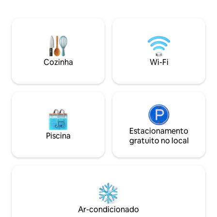
localizado no coração do centro de
com banheiro privat
Galena. Caminhe até lojas e
hidromassagem e l
restaurantes. Pergunte sobre o especial
primeiro andar. Também é adequado
de meio da semana. Estacionamento
para animais de es
GRATUITO fora da rua. Inclui uma cesta
e oferece uma con
de café da manhã entregue à sua porta
size, delicioso bu
sempre que você acordar em noites de
Cozinha
Wi-Fi
estacionamento no
preço total. Licenciado e inspecionado
pela prefeitura de Galena.
Estacionamento
Piscina
gratuito no local
Ar-condicionado