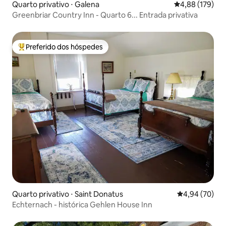
Quarto privativo ⋅ Galena
4,88 de uma av
4,88 (179)
Greenbriar Country Inn - Quarto 6... Entrada privativa
Preferido dos hóspedes
Entre os melhores preferidos dos hóspedes
Quarto privativo ⋅ Saint Donatus
4,94 de uma a
4,94 (70)
Echternach - histórica Gehlen House Inn