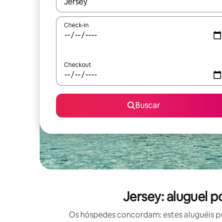
Quando os resultados estiverem disponíveis, expl
Check-in
Checkout
Buscar
Jersey: aluguel 
Os hóspedes concordam: estes aluguéis po