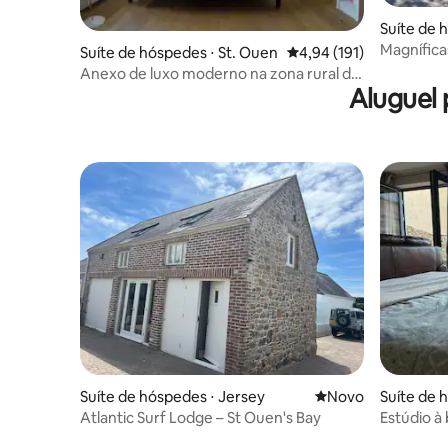
Suíte de 
ence
Magnífica
Suíte de hóspedes ⋅ St. Ouen
4,94 de uma avaliação m
4,94 (191)
trânsito 
Anexo de luxo moderno na zona rural de
Aluguel 
St. Ouen
Suíte de hóspedes ⋅ Jersey
Novo lugar para fic
Novo
Suíte de 
Atlantic Surf Lodge – St Ouen's Bay
Estúdio à