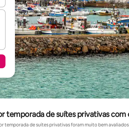
ore-os usando as seta para cima e para baixo do teclado ou tocando e
por temporada de suítes privativas com 
r temporada de suítes privativas foram muito bem avaliados p