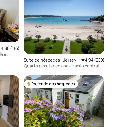
,88 de uma avaliação média de 5, 116 avaliações
4,88 (116)
da e
ções
Suíte de hóspedes ⋅ Jersey
4,94 de uma avaliação m
4,94 (230)
Quarto peculiar em localização central.
Preferido dos hóspedes
Entre os melhores preferidos dos hóspedes