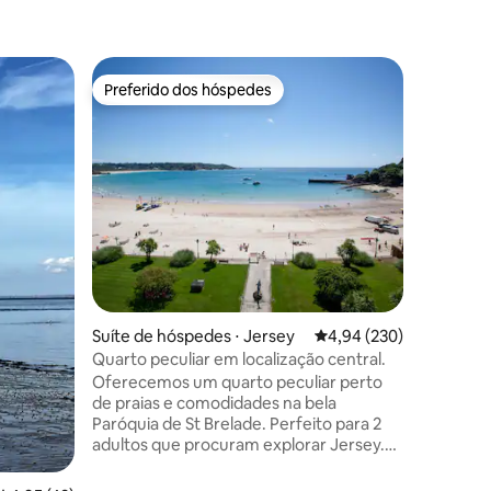
Preferido dos hóspedes
Preferi
Preferido dos hóspedes
Preferi
ções
Suíte de
Suíte de hóspedes ⋅ Jersey
4,94 de uma avaliação m
4,94 (230)
Refúgio c
Quarto peculiar em localização central.
Bem-vind
apenas 5 
Oferecemos um quarto peculiar perto
nosso Air
de praias e comodidades na bela
de tranqu
Paróquia de St Brelade. Perfeito para 2
energia v
adultos que procuram explorar Jersey.
acessíve
Podemos acomodar até uma criança
de ônibus de
(sofá-cama na área de estar). O