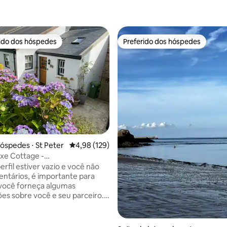
rido dos hóspedes
Preferido dos hóspedes
 melhores preferidos dos hóspedes
Preferido dos hóspedes
média de 5, 42 avaliações
hóspedes ⋅ St Peter
4,98 de uma avaliação média de 5, 129 avalia
4,98 (129)
xe Cottage -
imento, aceita cães
erfil estiver vazio e você não
entários, é importante para
você forneça algumas
es sobre você e seu parceiro.
sar do nome do seu parceiro/
ara fins de seguro da casa,
 Por favor, cumpra as regras da