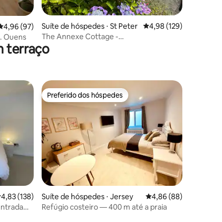
ções
Suíte de hóspedes ⋅ St Peter
4,98 de uma avaliação 
4,98 (129)
4,96 de uma avaliação média de 5, 97 avaliações
4,96 (97)
The Annexe Cottage -
t. Ouens
m terraço
Autoatendimento, aceita cães
Preferido dos hóspedes
Preferido dos hóspedes
ções
,83 de uma avaliação média de 5, 138 avaliações
4,83 (138)
Suíte de hóspedes ⋅ Jersey
4,86 de uma avaliação 
4,86 (88)
entrada
Refúgio costeiro — 400 m até a praia