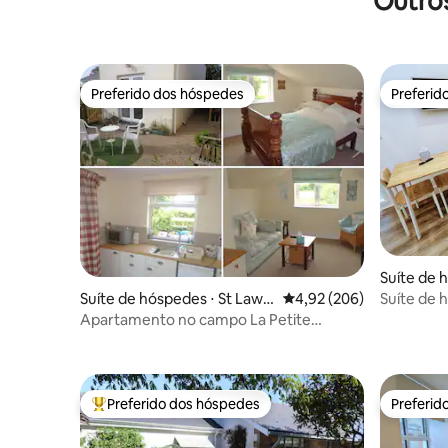
Outros
Preferido dos hóspedes
Preferid
Preferido dos hóspedes
Preferid
Suíte de 
Suíte de 
Suíte de hóspedes ⋅ St Lawr
4,92 de uma avaliação m
4,92 (206)
elegante p
ence
Apartamento no campo La Petite
Hauteur
Preferido dos hóspedes
Preferid
Entre os melhores preferidos dos hóspedes
Preferid