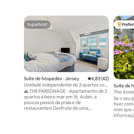
Superhost
Prefe
Superhost
Entre os
Suíte de hóspedes ⋅ Jersey
4,83 de uma avaliação 
4,83 (42)
Unidade independente de 2 quartos com
Suíte de 
vista para o mar
🌊 THE PARSONAGE - Apartamento de 2
The Anne
quartos à beira-mar em St. Aubin, a
Autoatend
Se o seu p
poucos passos da praia e de
tiver com
restaurantes! Desfrute de uma
mim que 
acomodação bem iluminada no último
informaçõ
andar com vista para o mar. 2 quartos,
Vou preci
banheiro e cozinha. A apenas 1 minuto da
hóspede p
praia, de restaurantes e do porto, com
obrigado.