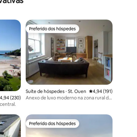
vativas
Preferido dos hóspedes
Preferido dos hóspedes
ções
Suíte de hóspedes ⋅ St. Ouen
4,94 de uma avaliação 
4,94 (191)
,94 de uma avaliação média de 5, 230 avaliações
4,94 (230)
Anexo de luxo moderno na zona rural de
St. Ouen
central.
Preferido dos hóspedes
os hóspedes
Preferido dos hóspedes