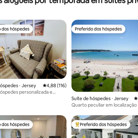
 aluguéis por temporada em suítes pri
o dos hóspedes
Preferido dos hóspedes
o dos hóspedes
Preferido dos hóspedes
hóspedes ⋅ Jersey
4,88 de uma avaliação média de 5, 116 avalia
4,88 (116)
hóspedes personalizada e
édia de 5, 206 avaliações
erto de praias e lojas
Suíte de hóspedes ⋅ Jersey
4
Quarto peculiar em localização 
o dos hóspedes
Preferido dos hóspedes
o dos hóspedes
Entre os melhores preferidos d