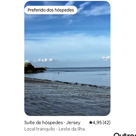
Preferido dos hóspedes
Preferido dos hóspedes
Suíte de hóspedes ⋅ Jersey
4,95 de uma avaliação 
4,95 (42)
Local tranquilo - Leste da Ilha.