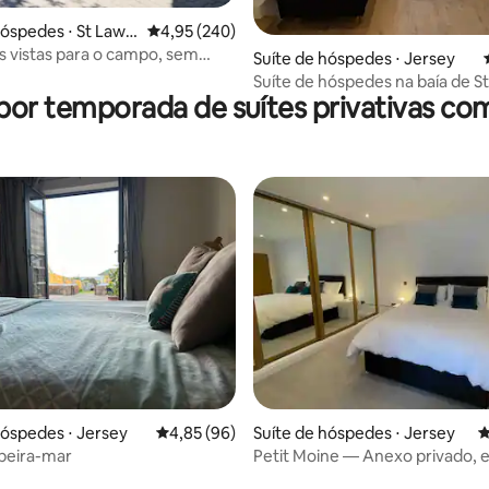
hóspedes ⋅ St Lawr
4,95 de uma avaliação média de 5, 240 avalia
4,95 (240)
s vistas para o campo, sem
édia de 5, 191 avaliações
Suíte de hóspedes ⋅ Jersey
de passagem.
Suíte de hóspedes na baía de S
por temporada de suítes privativas co
ar
hóspedes ⋅ Jersey
4,85 de uma avaliação média de 5, 96 avalia
4,85 (96)
Suíte de hóspedes ⋅ Jersey
4
 beira-mar
Petit Moine — Anexo privado, 
própria e jardim