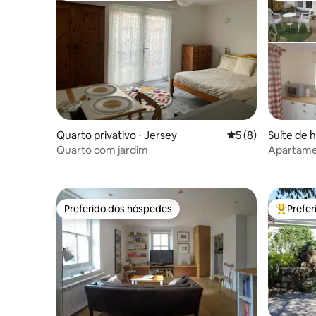
Quarto privativo ⋅ Jersey
5 de uma avaliação
5 (8)
Suíte de 
ence
Quarto com jardim
Apartame
Hauteur
Preferido dos hóspedes
Prefe
Preferido dos hóspedes
Entre os