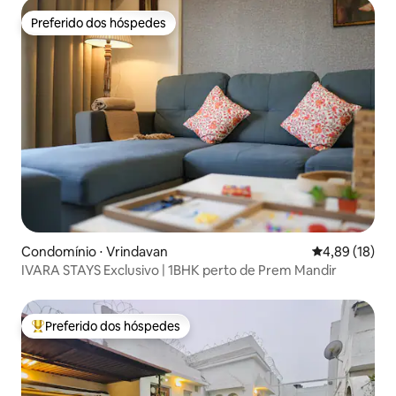
Preferido dos hóspedes
Preferido dos hóspedes
Condomínio ⋅ Vrindavan
4,89 de uma a
4,89 (18)
IVARA STAYS Exclusivo | 1BHK perto de Prem Mandir
Preferido dos hóspedes
Entre os melhores preferidos dos hóspedes