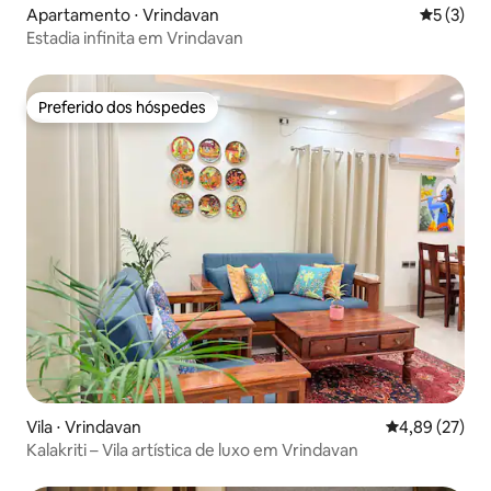
Apartamento ⋅ Vrindavan
5 de uma 
5 (3)
Estadia infinita em Vrindavan
Preferido dos hóspedes
Preferido dos hóspedes
Vila ⋅ Vrindavan
4,89 de uma a
4,89 (27)
Kalakriti – Vila artística de luxo em Vrindavan