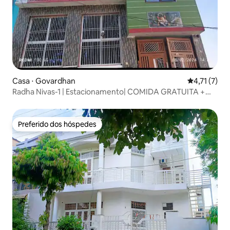
Casa ⋅ Govardhan
4,71 de uma 
4,71 (7)
Radha Nivas-1 | Estacionamento| COMIDA GRATUITA +
Cozinha|
Preferido dos hóspedes
Preferido dos hóspedes