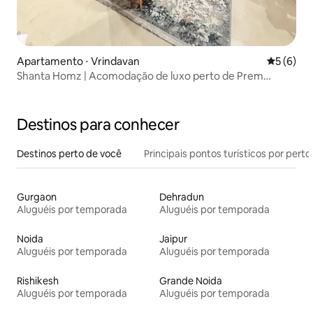
Apartamento ⋅ Vrindavan
5 de uma 
5 (6)
Shanta Homz | Acomodação de luxo perto de Prem
Mandir | Iskon
Destinos para conhecer
Destinos perto de você
Principais pontos turísticos por perto
Gurgaon
Dehradun
Aluguéis por temporada
Aluguéis por temporada
Noida
Jaipur
Aluguéis por temporada
Aluguéis por temporada
Rishikesh
Grande Noida
Aluguéis por temporada
Aluguéis por temporada