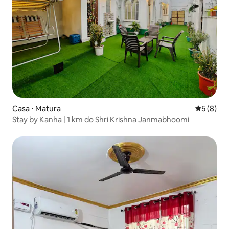
Casa ⋅ Matura
5 de uma 
5 (8)
Stay by Kanha | 1 km do Shri Krishna Janmabhoomi