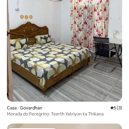
Casa ⋅ Govardhan
5 de uma 
5 (3)
Morada do Peregrino: Teerth Yatriyon ka Thikana