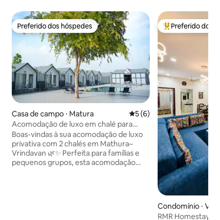
Preferido dos hóspedes
Preferido dos 
Preferido dos hóspedes
Entre os melhore
Casa de campo ⋅ Matura
5 de uma avaliação média d
5 (6)
Acomodação de luxo em chalé para
famílias | 2 quartos à beira da piscina em
Boas-vindas à sua acomodação de luxo
Mathura
privativa com 2 chalés em Mathura–
Vrindavan 🌿✨ Perfeita para famílias e
pequenos grupos, esta acomodação
oferece 2 quartos espaçosos, 2
banheiros privativos, acesso à piscina,
Wi-Fi rápido, smart TV, estacionamento
gratuito e self check-in para até 5
Condomínio ⋅ Vri
hóspedes. Localizado perto de Prem
RMR Homestays Ul
Mandir, ISKCON e Banke Bihari, é ideal