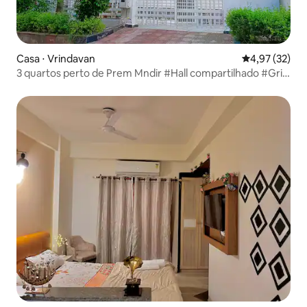
Casa ⋅ Vrindavan
4,97 de uma a
4,97 (32)
3 quartos perto de Prem Mndir #Hall compartilhado #Grih
Delight