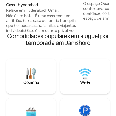
O espaço Quarto:
Casa ⋅ Hyderabad
confortável com le
Relaxe em Hyderabad | Uma
qualidade, cortina
acomodação vintage tranquila
Não é um hotel. É uma casa com um
espaço de armazename
anfitrião. (uma casa de família tranquila,
estar/jantar: Sala
que hospeda casais, famílias e viajantes
uma elegante área 
individuais) Este é um quarto privativo
perfeita para refeições C
Comodidades populares em aluguel por
tranquilo e cuidadosamente projetado
Cozinha totalmen
dentro de uma casa recém-construída
temporada em Jamshoro
eletrodomésticos 
na via de circunvalação de Hyderabad —
Banheiro: Banheir
a apenas 2 minutos da cidade e com
com box, toalhas 
conexão direta com Karachi e o restante
higiene pessoal es
de Sindh. O espaço é limpo, silencioso e
Armazenamento: 
feito para descansar. Você terá uma
roupa e cômoda p
cama confortável e acesso privativo a
pertences organizados Destaq
um banheiro bem conservado. A casa
gratuito de alta v
tem um anfitrião para ajudar no que for
Cozinha
Wi-Fi
preciso durante a estadia.