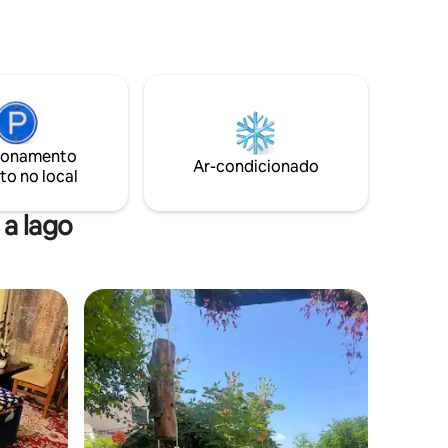
 de
tranquilo. Seja para relaxar, explorar ou
io
simplesmente mergulhar na beleza
e estúdio
natural. Do lado de fora da propriedade,
epois de
você pode fazer caminhadas pela
eixe a luz
natureza ou subir a montanha zabarwan.
para a
5 minutos a pé do Jardim Nishat, 5
minutos de carro do Jardim Tulip. Vamos
te uso do
garantir que a sua estadia seja tão
ionamento
Ar-condicionado
 calmante
memorável e relaxante quanto a
to no local
nte.
paisagem ao seu redor
a lago