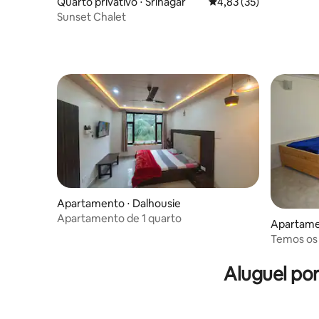
Quarto privativo ⋅ Srinagar
4,83 de uma avaliação 
4,83 (35)
Sunset Chalet
Apartamento ⋅ Dalhousie
Apartamento de 1 quarto
Apartame
Temos os
Valey
Aluguel po