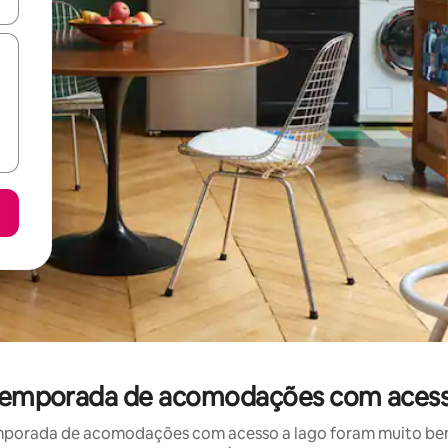
ore-os usando as seta para cima e para baixo do teclado ou tocando e
 temporada de acomodações com acesso
mporada de acomodações com acesso a lago foram muito bem a