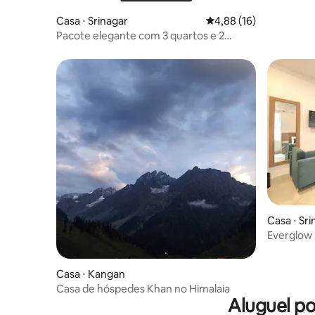
Casa ⋅ Srinagar
4,88 de uma avaliação 
4,88 (16)
Pacote elegante com 3 quartos e 2
banheiros
Casa ⋅ Sri
Everglow 
Tulip • Sr
Casa ⋅ Kangan
Casa de hóspedes Khan no Himalaia
Aluguel p