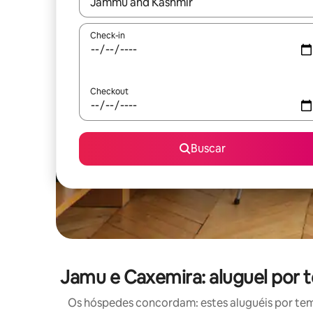
Quando os resultados estiverem disponíveis, expl
Check-in
Checkout
Buscar
Jamu e Caxemira: aluguel por
Os hóspedes concordam: estes aluguéis por te