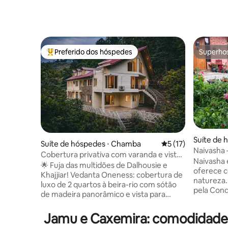
Preferido dos hóspedes
Superho
Entre os melhores preferidos dos hóspedes
Superho
Suíte de 
Suíte de hóspedes ⋅ Chamba
5 de uma avaliação 
5 (17)
Naivasha 
Cobertura privativa com varanda e vista
pomar per
Naivasha 
para a floresta e o rio
🌟 Fuja das multidões de Dalhousie e
oferece c
Khajjiar! Vedanta Oneness: cobertura de
natureza
luxo de 2 quartos à beira-rio com sótão
pela Cond
de madeira panorâmico e vista para
cozinha e
Dhauladhar Andar inteiro para total
condicion
privacidade. ✨ DESTAQUES: ✅ Fibra de
Jamu e Caxemira: comodidades
velocidad
100 Mbps + backup solar ✅ Varanda com