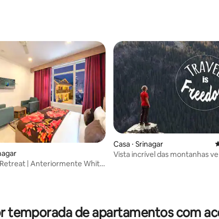
média de 5, 16 avaliações
Casa ⋅ Srinagar
4
nagar
Vista incrível das montanhas ve
Retreat | Anteriormente White
inagar
or temporada de apartamentos com ace