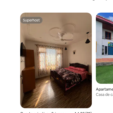
Superhost
Superhost
Apartame
Casa de c