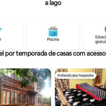
 pomar com árvores frutíferas,
a lago
jante em uma mesa de madeira
rante de meditação, fogueira,
nogueira abaixo de um acessór
pizza, produtos orgânicos e
pendente de cone dentro dest
pássaros. Fica a uma curta
encantador. Puxe as cortinas d
 do Lago Dal. Perto estão os
uma noite de sono tranquila e d
ghal, Hazratbal e a Floresta
inundar este estúdio com vista 
Dachigam. Se você quiser evitar
MONTANHA E O LAGO DAL. A
s, podemos organizar um
localização central faz excelen
o de destino fora do comum para
Estac
i
Piscina
espaço com uma paleta neutra
gratui
e pisos com acabamento elega
el por temporada de casas com acesso 
st
Preferido dos hóspedes
st
Preferido dos hóspedes