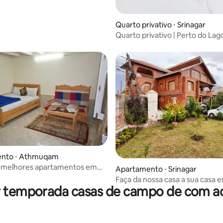
média de 5, 35 avaliações
Quarto privativo ⋅ Srinagar
Quarto privativo | Perto do Lago
Vista para a montanha 3BK
nto ⋅ Athmuqam
 melhores apartamentos em
Apartamento ⋅ Srinagar
Faça da nossa casa a sua casa 
r temporada casas de campo de com ac
estiver aqui! Estúdio 1