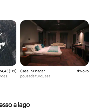
,43 de uma avaliação média de 5, 119 avaliações
4,43 (119)
Casa ⋅ Srinagar
Novo lugar para fi
Novo
rdes.
pousada turquesa
sso a lago