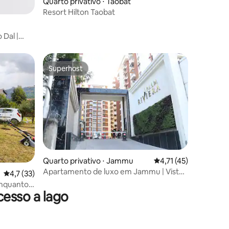
Quarto privativo ⋅ Taobat
Resort Hilton Taobat
 Dal |
Superhost
Superhost
Quarto privativo ⋅ Jammu
4,71 de uma avaliação
4,71 (45)
Apartamento de luxo em Jammu | Vista
4,7 de uma avaliação média de 5, 33 avaliações
4,7 (33)
para a montanha e o rio
enquanto
esso a lago