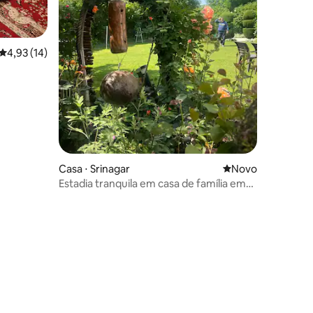
4,93 de uma avaliação média de 5, 14 avaliações
4,93 (14)
Casa ⋅ Srinagar
Novo lugar para fi
Novo
Estadia tranquila em casa de família em
Srinagar, perto do Lago Dal