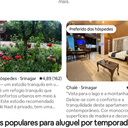
mais.
st
Preferido dos hóspedes
st
Preferido dos hóspedes
hóspedes ⋅ Srinagar
4,89 de uma avaliação média de 5, 162 avalia
4,89 (162)
média de 5, 17 avaliações
— um estúdio tranquilo em um
Chalé ⋅ Srinagar
to do Lago Dal
é um refúgio tranquilo que
"Vista para o lago e a montanh
onfortos urbanos em meio à
aquático/Estúdio Apart
Delicie-se com o conforto e a
. Este estúdio recomendado
tranquilidade deste apartamen
é Nast é privado, tem uma
contemporâneo. Cor monocro
 banheiro anexos, ar
superfícies de madeira e deco
ado quente/frio, Wi-Fi de alta
 populares para aluguel por tempor
bom gosto. Prepare o jantar e
e e tem vista para um belo
cozinha aconchegante, mas mo