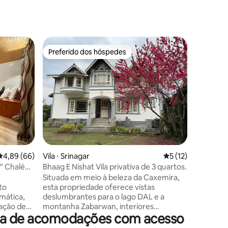
Casa de 
Preferido dos hóspedes
Preferi
Preferido dos hóspedes
Preferi
O Castel
boutique
A Homest
paradisí
desfruta
amigos e 
Rainbow 
limpa e f
única. Pe
e desfrut
ções
também 
4,89 de uma avaliação média de 5, 66 avaliações
4,89 (66)
Vila ⋅ Srinagar
5 de uma avaliação
5 (12)
tradicio
turco) e
a" Chalé
Bhaag E Nishat Vila privativa de 3 quartos.
Lugares c
Situada em meio à beleza da Caxemira,
Astanmar
to
esta propriedade oferece vistas
de vista 
mática,
deslumbrantes para o lago DAL e a
,harwan 
ração de
montanha Zabarwan, interiores
ada de acomodações com acesso
m uma
lindamente projetados e todo o conforto
derna, e
que você precisa para um retiro