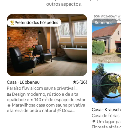
outros aspectos.
Preferido dos hóspedes
Superhost
Entre os melhores preferidos dos hóspedes
Superhost
Casa ⋅ Lübbenau
5 de uma avaliação média de
5 (26)
Paraíso fluvial com sauna privativa |
Spreewald
🏡 Design moderno, rústico e de alta
qualidade em 140 m² de espaço de estar
🔥 Maravilhosa casa com sauna privativa
Casa ⋅ Krauschwit
e lareira de pedra natural 🛶 Doca
Casa de férias
própria para barcos no rio 🌿 Localização
tranquila, paradisíaca e isolada em
🌳 Um lugar para a 
Spreewalddorf ✨ Ideal para casais, para
Floresta atrás da c