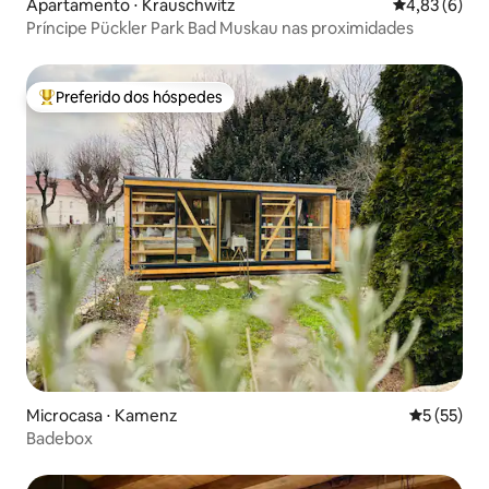
Apartamento ⋅ Krauschwitz
4,83 de uma 
4,83 (6)
Príncipe Pückler Park Bad Muskau nas proximidades
Preferido dos hóspedes
Entre os melhores preferidos dos hóspedes
Microcasa ⋅ Kamenz
5 de uma a
5 (55)
Badebox