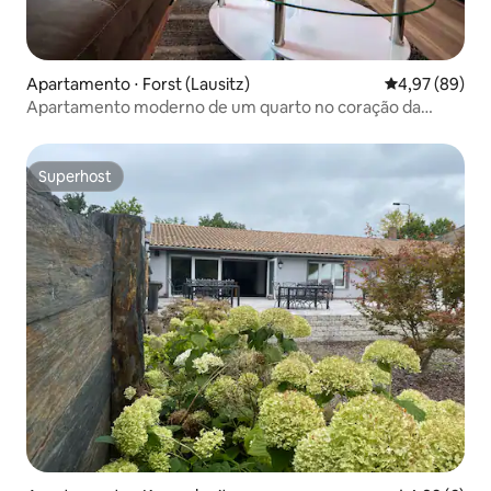
Apartamento ⋅ Forst (Lausitz)
4,97 de uma a
4,97 (89)
Apartamento moderno de um quarto no coração da
cidade de Forst/L
Superhost
Superhost