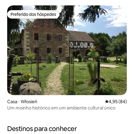
Preferido dos hóspedes
Preferido dos hóspedes
Casa ⋅ Włosień
4,95 de uma a
4,95 (84)
Um moinho histórico em um ambiente cultural único
Destinos para conhecer