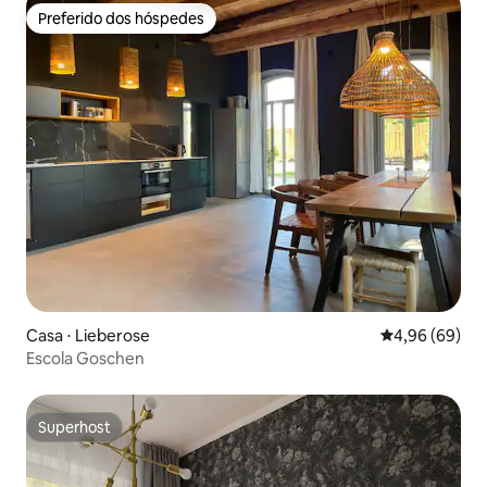
Preferido dos hóspedes
Preferido dos hóspedes
Casa ⋅ Lieberose
4,96 de uma av
4,96 (69)
Escola Goschen
Superhost
Superhost