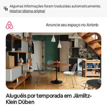
Pular
Algumas informações foram traduzidas automaticamente. 
para
Mostrar idioma original
o
conteúdo
Anuncie seu espaço no Airbnb
Aluguéis por temporada em Jämlitz-
Klein Düben