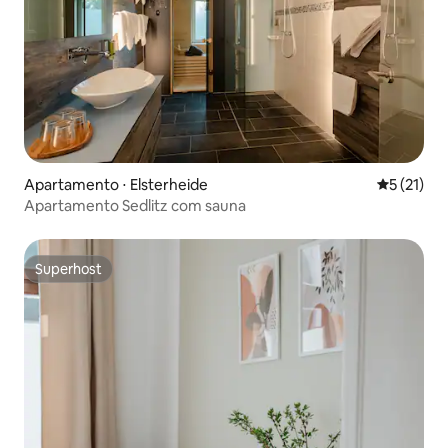
Apartamento ⋅ Elsterheide
5 de uma a
5 (21)
Apartamento Sedlitz com sauna
Superhost
Superhost