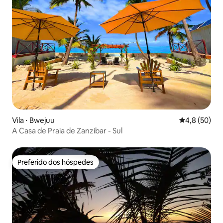
Vila ⋅ Bwejuu
4,8 de uma a
4,8 (50)
A Casa de Praia de Zanzibar - Sul
Preferido dos hóspedes
Preferido dos hóspedes