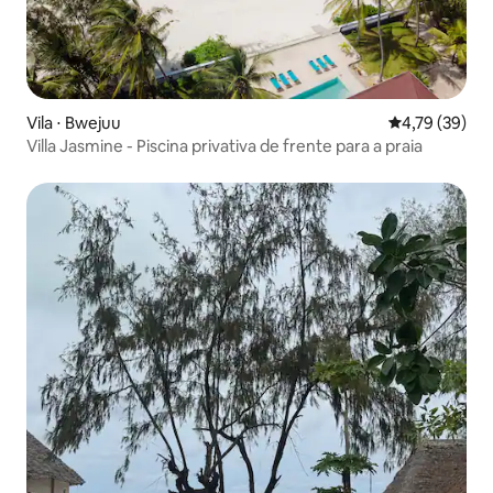
Vila ⋅ Bwejuu
4,79 de uma a
4,79 (39)
Villa Jasmine - Piscina privativa de frente para a praia