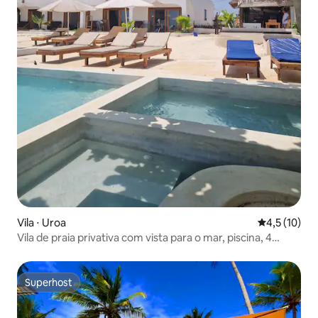
Vila ⋅ Uroa
4,5 de uma a
4,5 (10)
Vila de praia privativa com vista para o mar, piscina, 4
quartos, 12 PAX
Superhost
Superhost