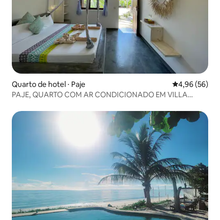
Quarto de hotel ⋅ Paje
4,96 de uma a
4,96 (56)
PAJE, QUARTO COM AR CONDICIONADO EM VILLA
PRIVATIVA COM PISCINA