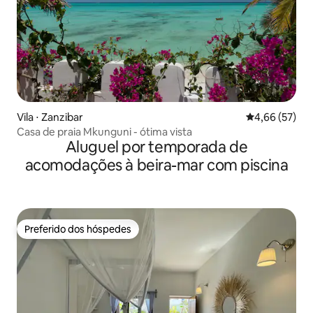
Vila ⋅ Zanzibar
4,66 de uma a
4,66 (57)
Casa de praia Mkunguni - ótima vista
Aluguel por temporada de
acomodações à beira-mar com piscina
Preferido dos hóspedes
Preferido dos hóspedes