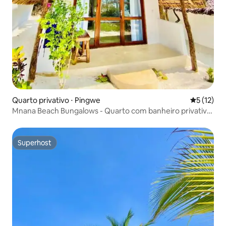
Quarto privativo ⋅ Pingwe
5 de uma a
5 (12)
Mnana Beach Bungalows - Quarto com banheiro privativo
9
Superhost
Superhost