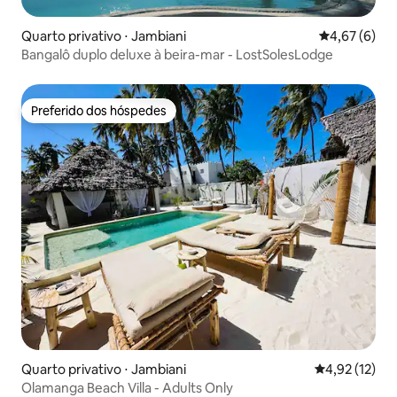
Quarto privativo ⋅ Jambiani
4,67 de uma 
4,67 (6)
Bangalô duplo deluxe à beira-mar - LostSolesLodge
Preferido dos hóspedes
Preferido dos hóspedes
Quarto privativo ⋅ Jambiani
4,92 de uma a
4,92 (12)
Olamanga Beach Villa - Adults Only