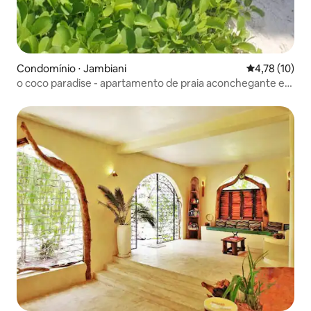
Condomínio ⋅ Jambiani
4,78 de uma a
4,78 (10)
o coco paradise - apartamento de praia aconchegante em
maua