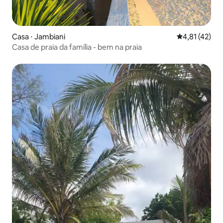
Casa ⋅ Jambiani
4,81 de uma a
4,81 (42)
Casa de praia da família - bem na praia