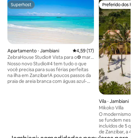
Superhost
Preferido dos hó
Superhost
Preferido dos hó
Apartamento ⋅ Jambiani
4,59 de uma avaliação média de
4,59 (17)
ZebraHouse Studio# Vista para o❹ mar,
Wi-Fi gratuito
Nosso novo Studio#4 tem tudo o que
você precisa para suas férias perfeitas
na ilha em Zanzibar!A poucos passos da
praia de areia branca com águas azul-
turquesa. Relaxe em grande estilo no
terraço privativo com vista perfeita para
o mar. O estúdio está situado no 1º andar
Vila ⋅ Jambiani
de uma casa de praia, com um terraço
Mikoko Villa
sombreado, vista para o mar, área de
O modernismo tropi
jantar ao ar livre, cadeiras suaíli
se fundem nesta v
tradicionais e espreguiçadeira. Acesso
incluídos de 5 quar
privativo à sua elegante unidade. Cama
de Zanzibar, a 4 k
queen size com lençóis agradáveis e o
Construído em uma