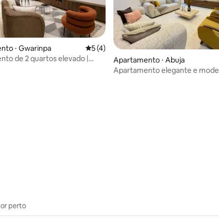
nto ⋅ Gwarinpa
5 de uma avaliação média de 5, 4 avalia
5 (4)
to de 2 quartos elevado |
Apartamento ⋅ Abuja
4 horas • Estação de trabalho
Apartamento elegante e mode
quartos em Wuye, com piscina,
academia e cinema
média de 5, 10 avaliações
por perto