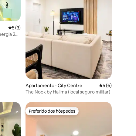
5 de uma avaliação média de 5, 3 avaliações
5 (3)
Energia 24h
ções
Apartamento ⋅ City Centre
5 de uma avaliaçã
5 (6)
The Nook by Halima (local seguro militar)
Preferido dos hóspedes
Preferido dos hóspedes