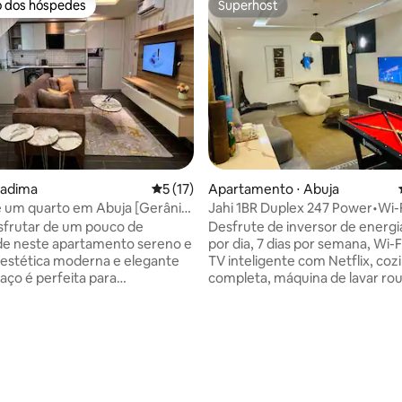
o dos hóspedes
Superhost
o dos hóspedes
Superhost
ladima
5 de uma avaliação média de 5, 17 avalia
5 (17)
Apartamento ⋅ Abuja
 um quarto em Abuja [Gerânio
Jahi 1BR Duplex 247 Power•Wi-F
da]
Apartamento Abuja
sfrutar de um pouco de
Desfrute de inversor de energi
de neste apartamento sereno e
por dia, 7 dias por semana, Wi-F
 estética moderna e elegante
TV inteligente com Netflix, coz
aço é perfeita para
completa, máquina de lavar rou
as de casais ou viajantes
condicionado, ventilador portáti
aquecedor de água. O Jahi 1BR Luxury
o em uma propriedade segura.
Service Apartment é um mode
média de 5, 27 avaliações
é servido com Wi-Fi gratuito e
apartamento de 1 quarto em J
ido e amplo espaço de
Gambo Saleh Cres, Abuja, 9001
A cozinha está
Território da Capital Federal, N
 com equipamentos modernos
Perfeito para famílias, casais, tu