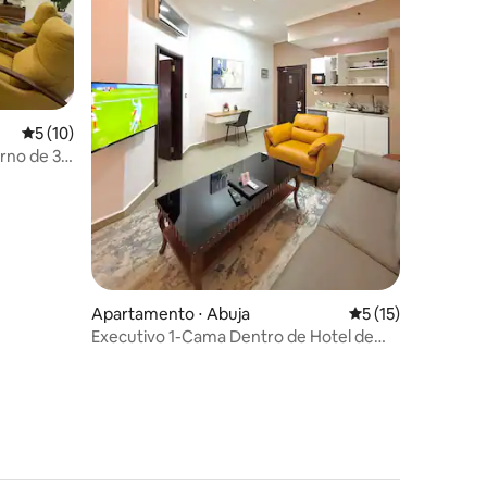
ções
5 de uma avaliação média de 5, 10 avaliações
5 (10)
rno de 3
Apartamento ⋅ Abuja
5 de uma avaliação
5 (15)
Executivo 1-Cama Dentro de Hotel de
Luxo-Garki/Academia/Piscina