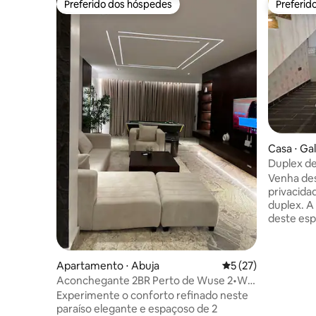
Preferido dos hóspedes
Preferid
Preferido dos hóspedes
Preferid
Casa ⋅ Ga
Duplex de
em Boa Vi
Venha de
privacida
duplex. A
deste esp
escapadel
solitários. Está totalmente mobiliado +
localizad
Apartamento ⋅ Abuja
5 de uma avaliação 
5 (27)
O espaço 
Aconchegante 2BR Perto de Wuse 2•Wi-
super-ráp
Fi rápido +24/7 Energia
Experimente o conforto refinado neste
estacionamento. 
paraíso elegante e espaçoso de 2
equipada