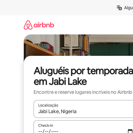
Pular
Algu
para
o
conteúdo
Aluguéis por temporada
em Jabi Lake
Encontre e reserve lugares incríveis no Airbnb
Localização
Quando os resultados estiverem disponíveis, expl
Check-in