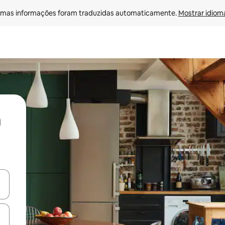
mas informações foram traduzidas automaticamente. 
Mostrar idioma
ore-os usando as seta para cima e para baixo do teclado ou tocando e