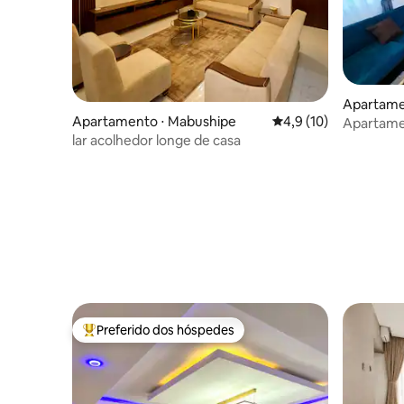
Apartame
Apartamento ⋅ Mabushipe
4,9 de uma avaliação 
4,9 (10)
Apartame
lar acolhedor longe de casa
em Borde
Preferido dos hóspedes
Entre os melhores preferidos dos hóspedes