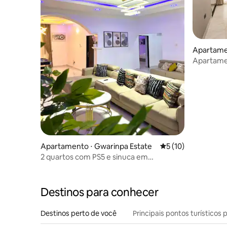
Apartame
Apartamen
Energia 2
Apartamento ⋅ Gwarinpa Estate
5 de uma avaliação 
5 (10)
2 quartos com PS5 e sinuca em
propriedade privada e segura em Abuja
Destinos para conhecer
Destinos perto de você
Principais pontos turísticos 