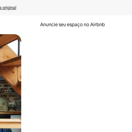
 original
Anuncie seu espaço no Airbnb
 deslizando o dedo na tela.