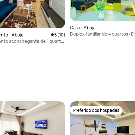
Casa ⋅ Abuja
Duplex familiar de 4 quartos · 
nto ⋅ Abuja
5 de uma avaliação média de 5, 10 avalia
5 (10)
· Wi-Fi · PS5
média de 5, 10 avaliações
nto aconchegante de 1 quarto
aux
Preferido dos hóspedes
Preferido dos hóspedes