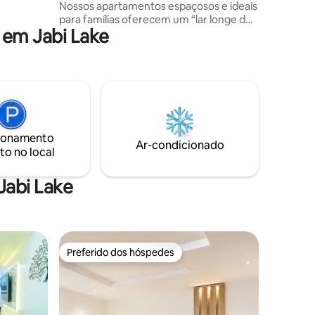
Nossos apartamentos espaçosos e ideais
 digitais.
para famílias oferecem um “lar longe de
rtual e
 em Jabi Lake
casa” com interiores elegantes e total
privacidade. Desfrute de uma estadia
mor
sem complicações, com energia
garantida 24 horas, Wi-Fi de alta
velocidade e Smart TVs para todas as
suas necessidades de entretenimento.
Todos os quartos têm ar-condicionado
para garantir seu conforto. Seja para
ionamento
negócios ou para um refúgio em família,
Ar-condicionado
to no local
oferecemos o espaço e a tranquilidade
que você merece. Reserve sua estadia
hoje!
Jabi Lake
Preferido dos hóspedes
Preferido dos hóspedes