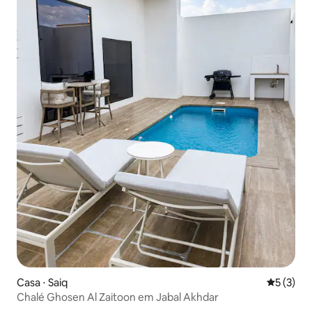
Casa ⋅ Saiq
5 de uma 
5 (3)
Chalé Ghosen Al Zaitoon em Jabal Akhdar