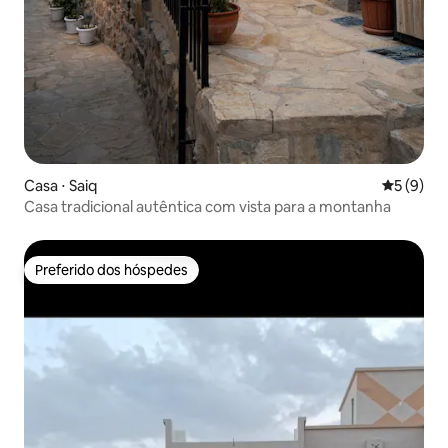
Casa ⋅ Saiq
5 de uma 
5 (9)
Casa tradicional autêntica com vista para a montanha
Preferido dos hóspedes
Preferido dos hóspedes