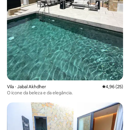
Vila ⋅ Jabal Akhdher
4,96 de uma a
4,96 (25)
O ícone da beleza e da elegância.