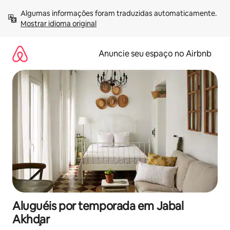
Pular
Algumas informações foram traduzidas automaticamente. 
para
Mostrar idioma original
o
conteúdo
Anuncie seu espaço no Airbnb
Aluguéis por temporada em Jabal
Akhḑar