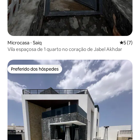
Microcasa ⋅ Saiq
5 de uma 
5 (7)
Vila espaçosa de 1 quarto no coração de Jabel Akhdar
Preferido dos hóspedes
Preferido dos hóspedes