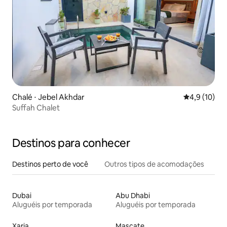
Chalé ⋅ Jebel Akhdar
4,9 de uma a
4,9 (10)
Suffah Chalet
Destinos para conhecer
Destinos perto de você
Outros tipos de acomodações
Dubai
Abu Dhabi
Aluguéis por temporada
Aluguéis por temporada
Xarja
Mascate