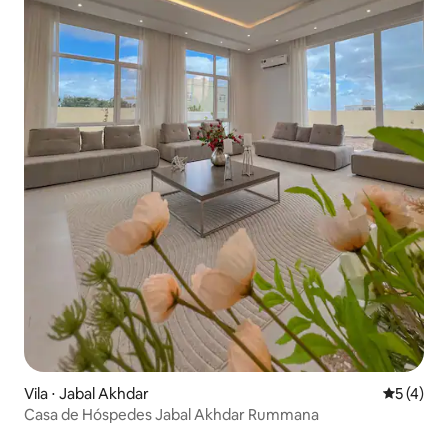
Vila ⋅ Jabal Akhdar
5 de uma 
5 (4)
Casa de Hóspedes Jabal Akhdar Rummana