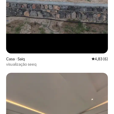
Casa ⋅ Saiq
4,83 de uma 
4,83 (6)
visualização seeq