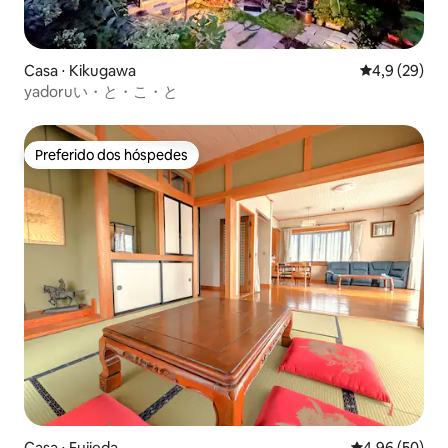
Casa ⋅ Kikugawa
4,9 de uma a
4,9 (29)
yadoruい・と・こ・と
Preferido dos hóspedes
Preferido dos hóspedes
Casa ⋅ Fujieda
4,96 de uma a
4,96 (50)