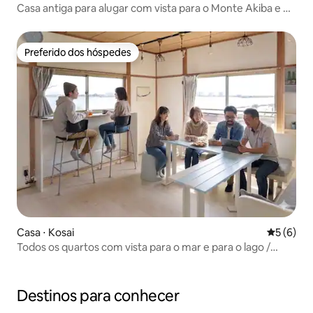
Casa antiga para alugar com vista para o Monte Akiba e o
rio Tenryu | Máximo de 10 pessoas, Wi-Fi
Preferido dos hóspedes
Preferido dos hóspedes
Casa ⋅ Kosai
5 de uma 
5 (6)
Todos os quartos com vista para o mar e para o lago /
Manhã acordando com o som das ondas / Rede / Espaço
de café com vista para o lago / Casa com vista para o lago
Destinos para conhecer