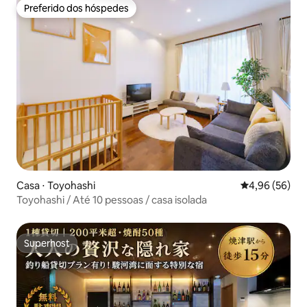
pode se divertir brincando no rio e fazendo churrasco.
Preferido dos hóspedes
Preferido dos hóspedes
Casa ⋅ Toyohashi
4,96 de uma a
4,96 (56)
Toyohashi / Até 10 pessoas / casa isolada
Superhost
Superhost