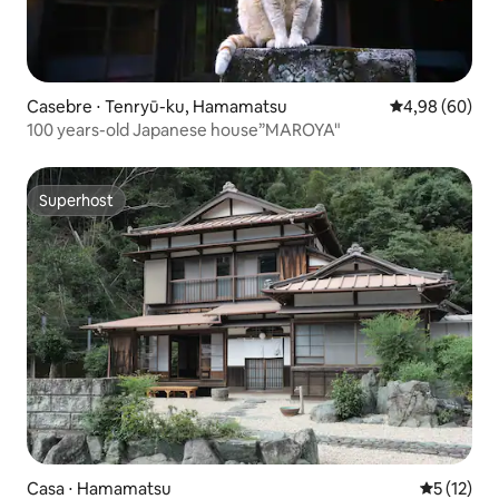
Casebre ⋅ Tenryū-ku, Hamamatsu
4,98 de uma av
4,98 (60)
100 years-old Japanese house”MAROYA"
Superhost
Superhost
Casa ⋅ Hamamatsu
5 de uma a
5 (12)