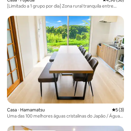
[Limitado a 1 grupo por dia] Zona rural tranquila entre
Tóquio e Quioto | Estacionamento gratuito | Pousada
espaçosa para famílias
Casa ⋅ Hamamatsu
5 de uma 
5 (3)
Uma das 100 melhores águas cristalinas do Japão / Águas
límpidas do rio Adogawa [1 minuto a pé] Uma pousada em
uma antiga casa tradicional, bem ao lado do rio, onde você