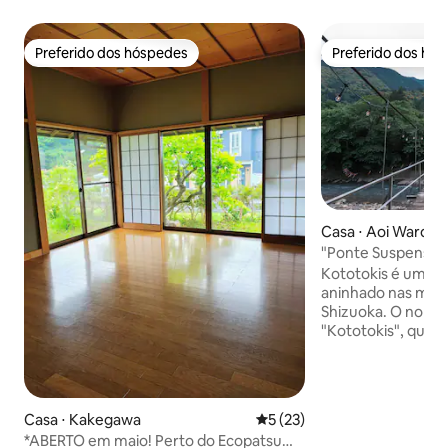
Preferido dos hóspedes
Preferido dos hó
Preferido dos hóspedes
Preferido dos hó
Casa ⋅ Aoi Ward, 
"Ponte Suspensa 
Misterioso - Koto
Kototokis é um ref
BONFIRE"
aninhado nas mon
Shizuoka. O nome "Kototokis" vem de
"Kototokis", que 
do pássaro de ver
uma era em que as
experiências em v
nascemos como u
Casa ⋅ Kakegawa
5 de uma avaliação média de
5 (23)
proporciona um f
*ABERTO em maio! Perto do Ecopatsu
sensação de temp