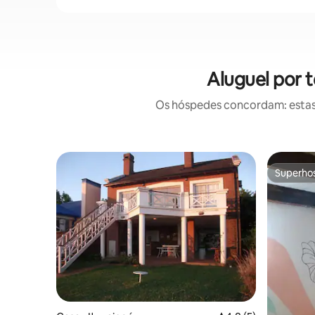
Aluguel por 
Os hóspedes concordam: estas
Superho
Superho