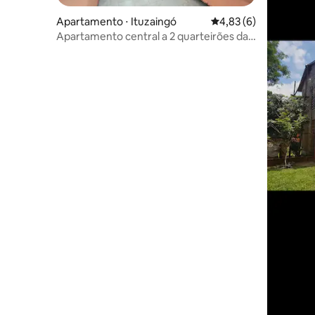
Apartamento ⋅ Ituzaingó
4,83 de uma avaliação
4,83 (6)
Apartamento central a 2 quarteirões da
praia