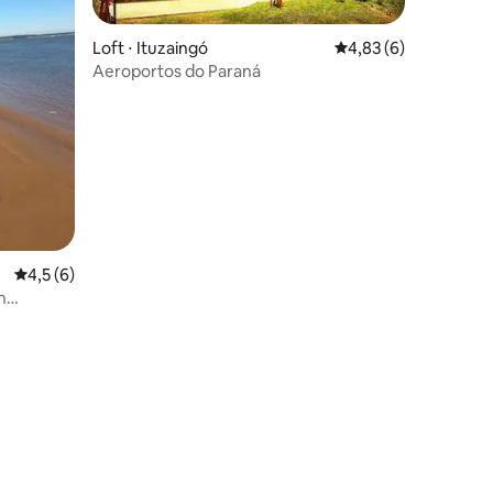
Loft ⋅ Ituzaingó
4,83 de uma avaliaçã
4,83 (6)
Aeroportos do Paraná
4,5 de uma avaliação média de 5, 6 avaliações
4,5 (6)
n