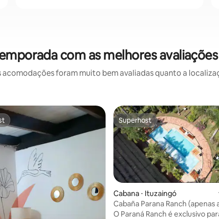
temporada com as melhores avaliações
 acomodações foram muito bem avaliadas quanto a localizaçã
st
Superhost
st
Superhost
Cabana ⋅ Ituzaingó
Cabaña Parana Ranch (apenas a
O Paraná Ranch é exclusivo par