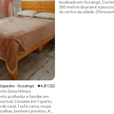
 média de 5, 5 avaliações
localizado em Ituzaingó, Corrie
200 metros da praia e a pouco
do centro da cidade. Oferece
cabanas equipadas para uma es
confortável e relaxante. O amb
natural, a tranquilidade do lugar
proximidade com os portais do
del Iberá nos tornam um ponto
estratégico tanto para quem b
descanso absoluto quanto par
quer explorar uma das reservas
mais importantes da Argentina
Desconecte-se do ritmo cotidi
óspedes ⋅ Ituzaingó
4,81 de uma avaliação média de 5, 32 avalia
4,81 (32)
nto Dona Mônica
to acolhedor e familiar em
siste em 1 quarto,
de casal, 1 sofá-cama, roupa
toalhas, banheiro privativo, AA,