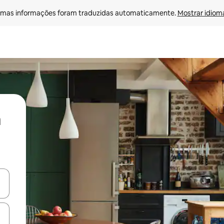
mas informações foram traduzidas automaticamente. 
Mostrar idioma
ore-os usando as seta para cima e para baixo do teclado ou tocando e