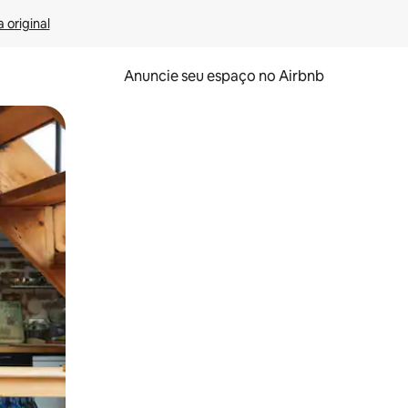
 original
Anuncie seu espaço no Airbnb
 deslizando o dedo na tela.