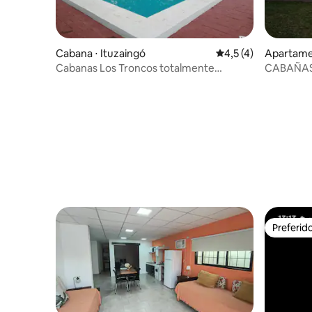
Cabana ⋅ Ituzaingó
4,5 de uma avaliação
4,5 (4)
Apartamen
Cabanas Los Troncos totalmente
CABAÑAS
equipadas.
Preferid
Preferid