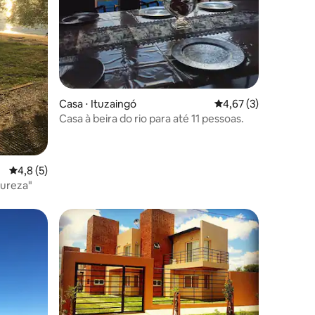
ções
Casa ⋅ Ituzaingó
4,67 de uma avaliaçã
4,67 (3)
Casa à beira do rio para até 11 pessoas.
4,8 de uma avaliação média de 5, 5 avaliações
4,8 (5)
ureza"