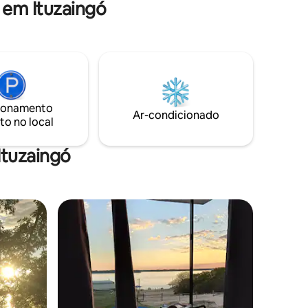
 em Ituzaingó
ionamento
Ar-condicionado
to no local
Ituzaingó