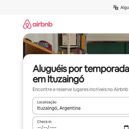
Pular
Algu
para
o
conteúdo
Aluguéis por temporada
em Ituzaingó
Encontre e reserve lugares incríveis no Airbnb
Localização
Quando os resultados estiverem disponíveis, expl
Check-in