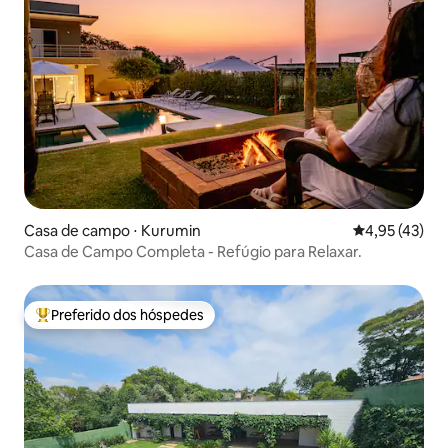
Casa de campo ⋅ Kurumin
4,95 de uma a
4,95 (43)
Casa de Campo Completa - Refúgio para Relaxar.
Preferido dos hóspedes
Entre os melhores preferidos dos hóspedes