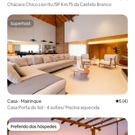
Chácara Chico Lioi-Itu/SP Km75 da Castelo Branco
Superhost
Superhost
Casa ⋅ Mairinque
5 de uma 
5 (4)
Casa Porta do Sol - 4 suítes/ Piscina aquecida
Preferido dos hóspedes
Preferido dos hóspedes