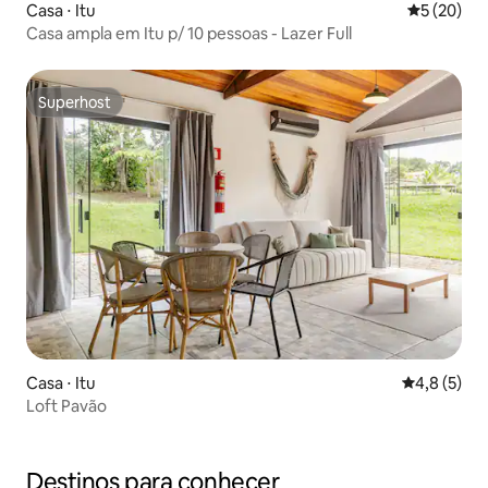
Casa ⋅ Itu
5 de uma a
5 (20)
Casa ampla em Itu p/ 10 pessoas - Lazer Full
Superhost
Superhost
Casa ⋅ Itu
4,8 de uma 
4,8 (5)
Loft Pavão
Destinos para conhecer