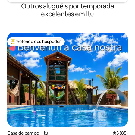
Outros aluguéis por temporada
excelentes em Itu
Preferido dos hóspedes
Entre os melhores preferidos dos hóspedes
Casa de campo ⋅ Itu
5 de uma a
5 (85)