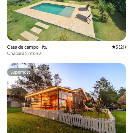
Casa de campo ⋅ Itu
5 de uma a
5 (21)
Chácara Sintonia
Superhost
Superhost