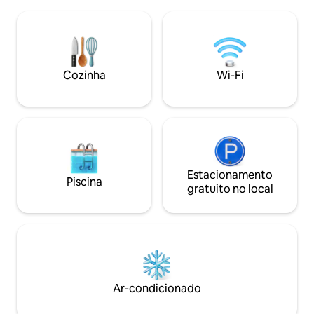
Prezamos pela tranquilidade! Estanos
Starlink. O encant
situados DENTRO de um condomínio,
vista e na banheir
particular. As REGRAS de uso de SOM
À noite, aprecie as 
em VOLUME EXCESSIVO SÃO
fogueira em clima
EXTREMAMENTO RIGIDAS e PASSIVO DE
conforto e amor e
MULTA! Contamos com seu bom senso!
Viva essa experiên
Cozinha
Wi-Fi
Estacionamento
Piscina
gratuito no local
Ar-condicionado