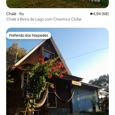
Chalé ⋅ Itu
4,94 de uma av
4,94 (68)
Chalé à Beira do Lago com Cinema e Clube
Preferido dos hóspedes
Preferido dos hóspedes