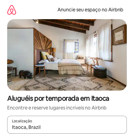
Pular
para
Anuncie seu espaço no Airbnb
o
conteúdo
Aluguéis por temporada em Itaoca
Encontre e reserve lugares incríveis no Airbnb
Localização
Quando os resultados estiverem disponíveis, explore-os usando