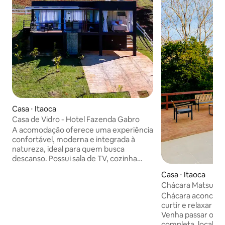
Casa ⋅ Itaoca
Casa de Vidro - Hotel Fazenda Gabro
A acomodação oferece uma experiência
confortável, moderna e integrada à
natureza, ideal para quem busca
descanso. Possui sala de TV, cozinha
equipada com frigobar, fogão, micro-
Casa ⋅ Itaoca
ondas e utensílios básicos, como
Chácara Matsunaga Bairro Caraç
panelas, pratos, copos, talheres,
Itaoca SP
Chácara aconcheg
colheres para cozinhar e tábua. Possui
curtir e relaxar 
02 quartos com ar-condicionado, 01
Venha passar o di
banheiro, garagem e escada de acesso.
completa, localiza