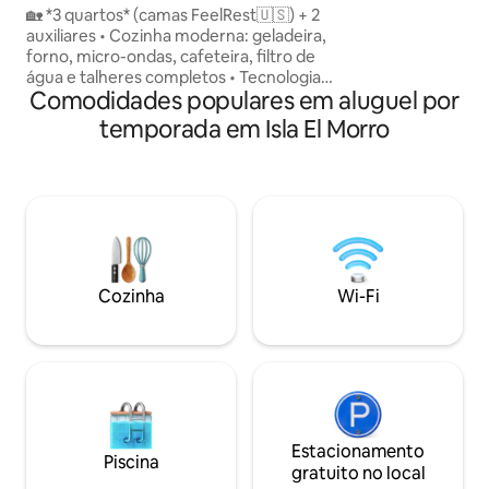
quadra de basquet
Unidade de luxo
🏡 *3 quartos* (camas FeelRest🇺🇸) + 2
"Coral Point Beach" Localização perfe
auxiliares • Cozinha moderna: geladeira,
a apenas 10 minuto
forno, micro-ondas, cafeteira, filtro de
minutos de carro d
água e talheres completos • Tecnologia
da cidade. Renov
Comodidades populares em aluguel por
total - Gerador elétrico de 110V ⚡ -
seu conforto em
Sistema de água inteligente (backup
temporada em Isla El Morro
tanque de água par
próprio) 💧 - Máquina de lavar/secar •
Torneiras inteligentes • Chuveiro com
controle térmico 🚿 - Detecção de
fumaça/gás • Fechadura digital 🔒 • Fibra
óptica de 100 MB 🚀 Localização 📍
privilegiada: piscina 🏊♂️+ cais no Parque
Nacional ⛵ • Apartamentos de
porcelana • Experiência **5 estrelas
Cozinha
Wi-Fi
Estacionamento
Piscina
gratuito no local