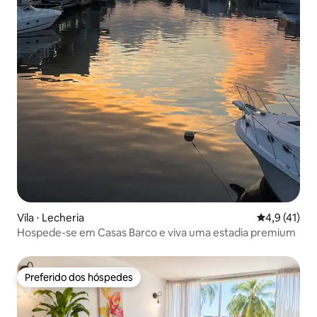
Vila ⋅ Lecheria
4,9 de uma a
4,9 (41)
Hospede-se em Casas Barco e viva uma estadia premium
Preferido dos hóspedes
Preferido dos hóspedes