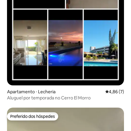
Apartamento ⋅ Lecheria
4,86 de uma 
4,86 (7)
Aluguel por temporada no Cerro El Morro
Preferido dos hóspedes
Preferido dos hóspedes