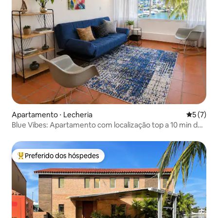
Apartamento ⋅ Lecheria
5 de uma 
5 (7)
Blue Vibes: Apartamento com localização top a 10 min da
Praia Canales
Preferido dos hóspedes
Entre os melhores preferidos dos hóspedes