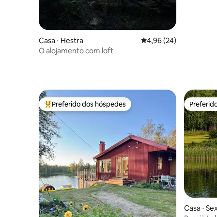
Casa ⋅ Hestra
4,96 de uma avaliação 
4,96 (24)
O alojamento com loft
Preferido dos hóspedes
Preferid
Entre os melhores preferidos dos hóspedes
Preferid
Casa ⋅ Se