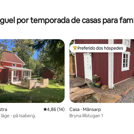
guel por temporada de casas para famí
st
Preferido dos hóspedes
st
Entre os melhores preferidos d
stra
4,86 de uma avaliação média de 5, 14 avalia
4,86 (14)
Casa ⋅ Månsarp
läge - på Isaberg.
Bryna lillstugan 1