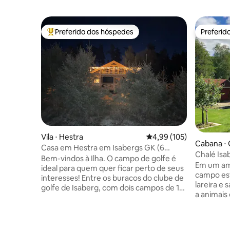
Preferido dos hóspedes
Preferid
Entre os melhores preferidos dos hóspedes
Preferid
Vila ⋅ Hestra
4,99 de uma avaliação m
4,99 (105)
Cabana ⋅
Casa em Hestra em Isabergs GK (6
Chalé Isa
adultos e 2 crianças)
Bem-vindos à Ilha. O campo de golfe é
com saun
Em um amb
ideal para quem quer ficar perto de seus
campo est
interesses! Entre os buracos do clube de
lareira e
golfe de Isaberg, com dois campos de 18
a animais
buracos e um campo de buracos curtos,
instalação
você encontrará a acomodação com
da cabana
vista para as montanhas. Além de golfe e
durante todo o an
padel, o clube oferece ótimas comidas e