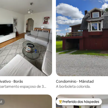
média de 5, 27 avaliações
vativo ⋅ Borås
Condomínio ⋅ Månstad
partamento espaçoso de 3
A borboleta colorida.
st
Preferido dos hóspedes
st
Entre os melhores preferidos d