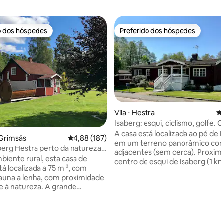
o dos hóspedes
Preferido dos hóspedes
o dos hóspedes
Preferido dos hóspedes
Vila ⋅ Hestra
4
Isaberg: esqui, ciclismo, golfe. 
édia de 5, 105 avaliações
grande para 10+3 pessoas.
A casa está localizada ao pé de
 Grimsås
4,88 de uma avaliação média de 5, 187 avalia
4,88 (187)
em um terreno panorâmico co
berg Hestra perto da natureza
adjacentes (sem cerca). Proxi
a
iente rural, esta casa de
centro de esqui de Isaberg (1 
á localizada a 75 m ², com
como mountain bike leva do lad
 sauna a lenha, com proximidade
da casa. 500m para nadar em 
 e à natureza. A grande
com churrasqueira e academia 
 de lazer ISABERG fica a 12 km
livre. O Isaberg Mountain Resor
, com muitas atividades
oferece além do ciclismo em t
o. Estância de esqui
espetaculares e downhill, além