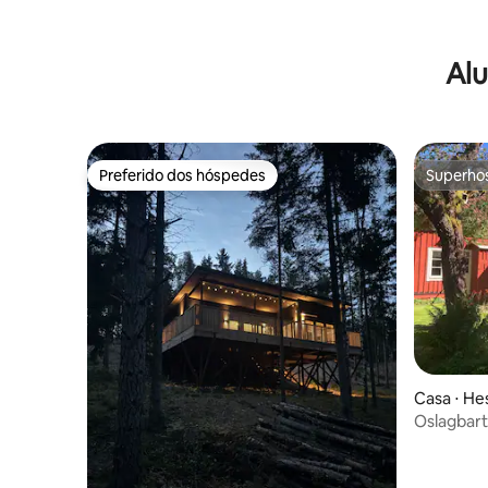
Alu
Preferido dos hóspedes
Superho
Preferido dos hóspedes
Superho
Casa ⋅ He
Oslagbart 