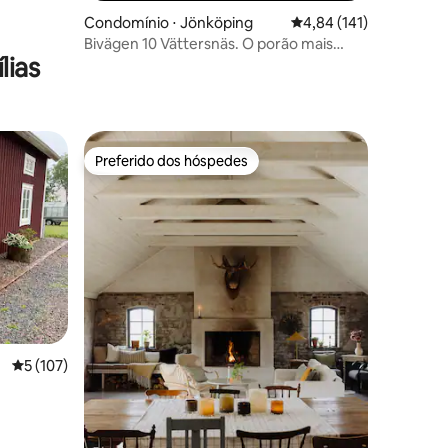
Condomínio ⋅ Jönköping
4,84 de uma avaliação 
4,84 (141)
Bivägen 10 Vättersnäs. O porão mais
lias
aconchegante de Jkpg?
Preferido dos hóspedes
os hóspedes
Preferido dos hóspedes
ções
5 de uma avaliação média de 5, 107 avaliações
5 (107)