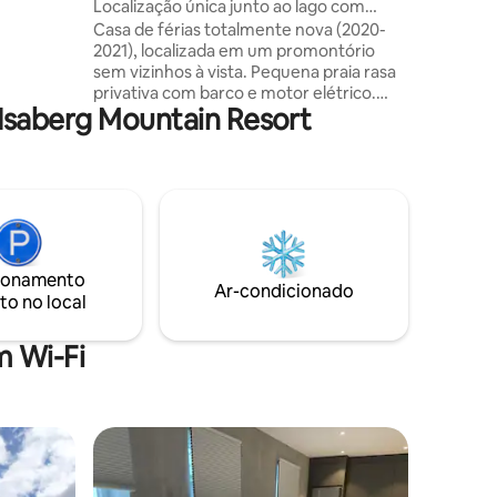
Localização única junto ao lago com
a,
ótimo local para banho e pesca!
Casa de férias totalmente nova (2020-
de
2021), localizada em um promontório
Campo de
sem vizinhos à vista. Pequena praia rasa
uma
privativa com barco e motor elétrico.
ia,
Isaberg Mountain Resort
Fogão a lenha na sala. Chuveiro ao ar livre
com água quente! Boa pesca de
lucioperca, perca, lúcio, etc. Bom Wi-Fi.
Sauna. Standup paddle com remo
Cogumelos e bagas. Estacionamento
privativo amplo no terreno. Atividades
nas proximidades: Isaberg Mountain
Resort, High Chaparral, Parque Nacional
ionamento
Store Mosse, Ge-Kås Tiraholms Fisk Aqui,
Ar-condicionado
to no local
você vive com luxo, mas ao mesmo
tempo com a sensação de estar “de volta
à natureza”
 Wi-Fi