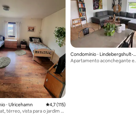
Condomínio ⋅ Lindebergshult-
veskalla
Apartamento aconchegante e
confortável
 média de 5, 8 avaliações
io ⋅ Ulricehamn
4,7 de uma avaliação média de 5, 115 avalia
4,7 (115)
, térreo, vista para o jardim e
go