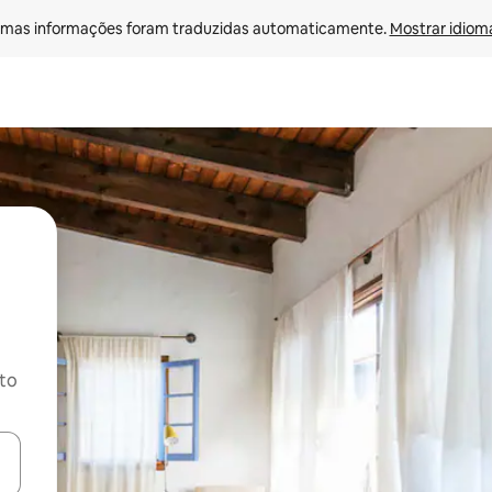
mas informações foram traduzidas automaticamente. 
Mostrar idioma
ito
ore-os usando as seta para cima e para baixo do teclado ou tocando e