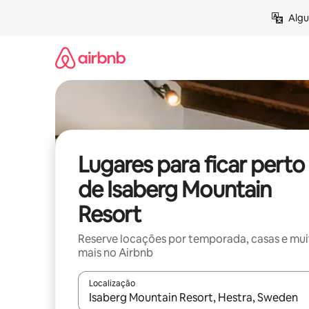
Pular
Algu
para
o
conteúdo
Lugares para ficar perto
de Isaberg Mountain
Resort
Reserve locações por temporada, casas e mu
mais no Airbnb
Localização
Quando os resultados estiverem disponíveis, expl