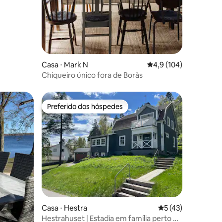
Casa ⋅ Mark N
4,9 de uma avaliação 
4,9 (104)
Chiqueiro único fora de Borås
Preferido dos hóspedes
Preferido dos hóspedes
Casa ⋅ Hestra
5 de uma avaliação
5 (43)
ções
Hestrahuset | Estadia em família perto de