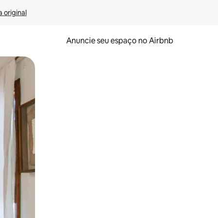
 original
Anuncie seu espaço no Airbnb
 deslizando o dedo na tela.