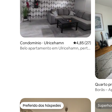
Condomínio ⋅ Ulricehamn
4,85 de uma avaliação 
4,85 (27)
Belo apartamento em Ulricehamn, perto
de Lassalyckan
Quarto pri
Borås – A
quartos
Preferido dos hóspedes
Superho
Preferido dos hóspedes
Superho