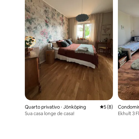
Quarto privativo ⋅ Jönköping
5 de uma avaliação
5 (8)
Condomín
Sua casa longe de casa!
Ekhult 3 Flat
para o la