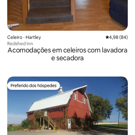
Celeiro ⋅ Hartley
4,98 de uma av
4,98 (84)
Redshed Inn
Acomodações em celeiros com lavadora
e secadora
Preferido dos hóspedes
Preferido dos hóspedes