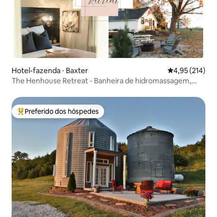
Hotel-fazenda ⋅ Baxter
4,95 de uma av
4,95 (214)
The Henhouse Retreat - Banheira de hidromassagem,
fogueira
Preferido dos hóspedes
Entre os melhores preferidos dos hóspedes