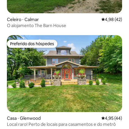
Celeiro ⋅ Calmar
4,98 de uma a
4,98 (42)
O alojamento The Barn House
Preferido dos hóspedes
Preferido dos hóspedes
Casa ⋅ Glenwood
4,95 de uma a
4,95 (44)
Local raro! Perto de locais para casamentos e do metrô