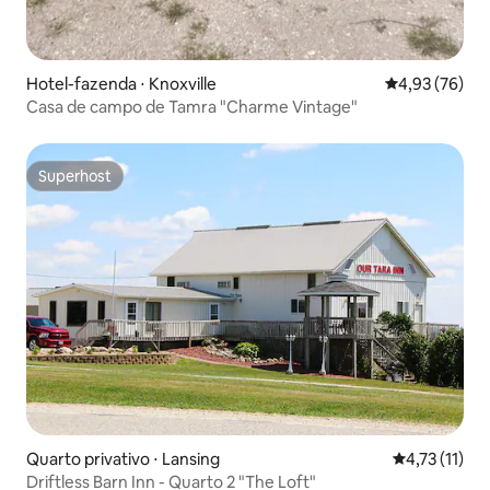
Hotel-fazenda ⋅ Knoxville
4,93 de uma a
4,93 (76)
Casa de campo de Tamra "Charme Vintage"
Superhost
Superhost
Quarto privativo ⋅ Lansing
4,73 de uma a
4,73 (11)
Driftless Barn Inn - Quarto 2 "The Loft"