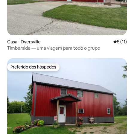
Casa ⋅ Dyersville
5 de uma a
5 (11)
Timberside — uma viagem para todo o grupo
Preferido dos hóspedes
Preferido dos hóspedes