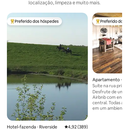
localização, limpeza e muito mais.
Preferido dos hóspedes
Preferido dos 
Entre os melhores preferidos dos hóspedes
Entre os melhore
Apartamento ⋅ Ep
Suíte na rua princi
Desfrute de uma e
Airbnb com energia
central. Todas as
em um ambiente r
madeira de celeiro
estanho. Lareira e
65", máquina de l
Hotel-fazenda ⋅ Riverside
4,92 de uma avaliação média de 
4,92 (389)