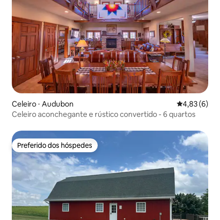
Celeiro ⋅ Audubon
4,83 de uma 
4,83 (6)
Celeiro aconchegante e rústico convertido - 6 quartos
Preferido dos hóspedes
Preferido dos hóspedes