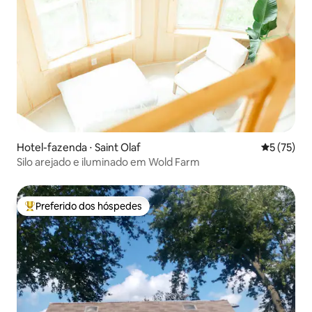
Hotel-fazenda ⋅ Saint Olaf
5 de uma a
5 (75)
Silo arejado e iluminado em Wold Farm
Preferido dos hóspedes
Entre os melhores preferidos dos hóspedes