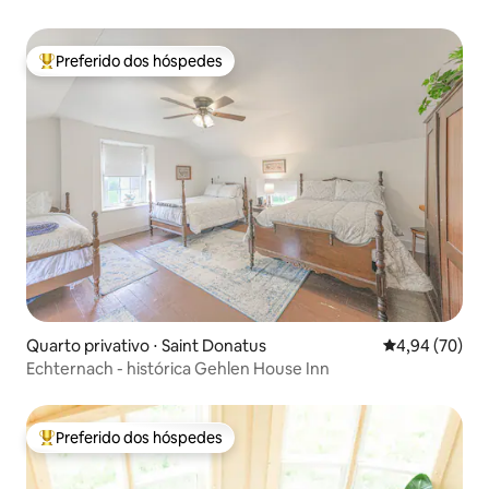
Preferido dos hóspedes
Entre os melhores preferidos dos hóspedes
Quarto privativo ⋅ Saint Donatus
4,94 de uma a
4,94 (70)
Echternach - histórica Gehlen House Inn
Preferido dos hóspedes
Entre os melhores preferidos dos hóspedes