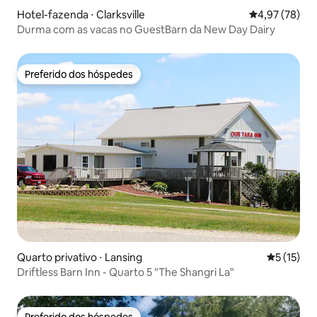
Hotel-fazenda ⋅ Clarksville
4,97 de uma a
4,97 (78)
Durma com as vacas no GuestBarn da New Day Dairy
Preferido dos hóspedes
Preferido dos hóspedes
Quarto privativo ⋅ Lansing
5 de uma a
5 (15)
Driftless Barn Inn - Quarto 5 "The Shangri La"
Preferido dos hóspedes