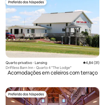
Preferido dos hóspedes
Preferido dos hóspedes
Quarto privativo ⋅ Lansing
4,84 de uma a
4,84 (31)
Driftless Barn Inn - Quarto 4 "The Lodge"
Acomodações em celeiros com terraço
Preferido dos hóspedes
Preferido dos hóspedes