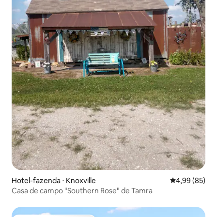
Hotel-fazenda ⋅ Knoxville
4,99 de uma a
4,99 (85)
Casa de campo "Southern Rose" de Tamra