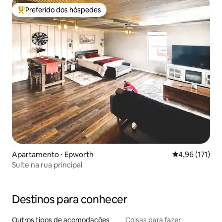
Preferido dos hóspedes
Entre os melhores preferidos dos hóspedes
Apartamento ⋅ Epworth
4,96 de uma av
4,96 (171)
Suíte na rua principal
Destinos para conhecer
Outros tipos de acomodações
Coisas para fazer