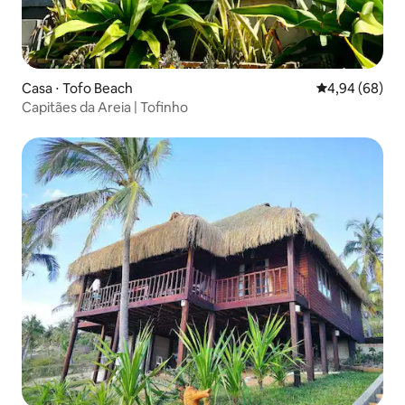
Casa ⋅ Tofo Beach
4,94 de uma av
4,94 (68)
Capitães da Areia | Tofinho