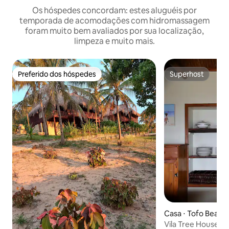
Os hóspedes concordam: estes aluguéis por
temporada de acomodações com hidromassagem
foram muito bem avaliados por sua localização,
limpeza e muito mais.
Preferido dos hóspedes
Superhost
Preferido dos hóspedes
Superhost
Casa ⋅ Tofo Beach
Vila Tree House, vi