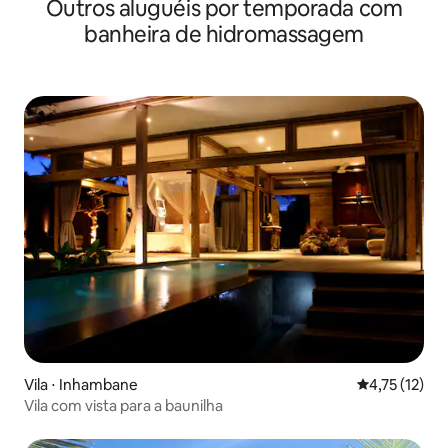
Outros aluguéis por temporada com
banheira de hidromassagem
Vila ⋅ Inhambane
4,75 de uma a
4,75 (12)
Vila com vista para a baunilha