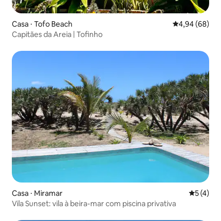
Casa ⋅ Tofo Beach
4,94 de uma av
4,94 (68)
Capitães da Areia | Tofinho
Casa ⋅ Miramar
5 de uma 
5 (4)
Vila Sunset: vila à beira-mar com piscina privativa