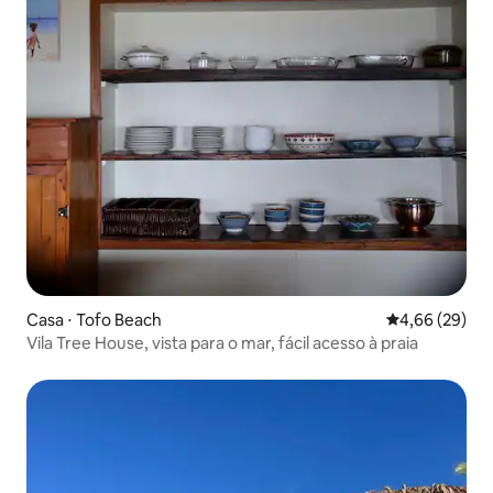
Casa ⋅ Tofo Beach
4,66 de uma a
4,66 (29)
Vila Tree House, vista para o mar, fácil acesso à praia