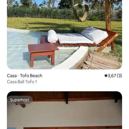
Casa ⋅ Tofo Beach
3,67 de uma 
3,67 (3)
Casa Bali Tofo 1
Superhost
Superhost