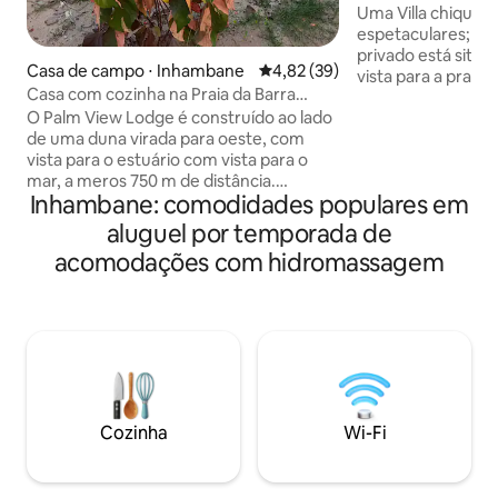
acesso à praia
Uma Villa chique c
espetaculares; esta pousada de refúgio
privado está sit
Casa de campo ⋅ Inhambane
4,82 de uma avaliação média de
4,82 (39)
vista para a praia 
Casa com cozinha na Praia da Barra
Situada a uma cam
perto de Tofo
O Palm View Lodge é construído ao lado
da praia de Tofo, a 
de uma duna virada para oeste, com
acesso a todas as
vista para o estuário com vista para o
de Tofo, mas esco
mar, a meros 750 m de distância.
privada, oferecend
Inhambane: comodidades populares em
Enquanto o sol se põe, a vista é uma das
deslumbrantes por
melhores que a Praia da Barra tem a
Desfrute da felici
aluguel por temporada de
oferecer. Perfeito para umas férias
casa arborizada t
acomodações com hidromassagem
exóticas na praia em família! Muitas
suficiente, inclui
atividades como mergulho, safáris
cintilante no jardi
oceânicos, passeios de dhow, caiaque,
Cozinha totalment
pesca em alto mar e viagens às ilhas
bbq; você vai ter e
estão disponíveis. Inúmeros bares e
restaurantes na área, portanto, não há
necessidade de cozinhar. Perto de Tofo
para que você possa experimentar o
Cozinha
Wi-Fi
mercado e a vida noturna