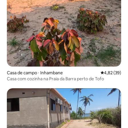
Casa de campo ⋅ Inhambane
4,82 de uma a
4,82 (39)
Casa com cozinha na Praia da Barra perto de Tofo