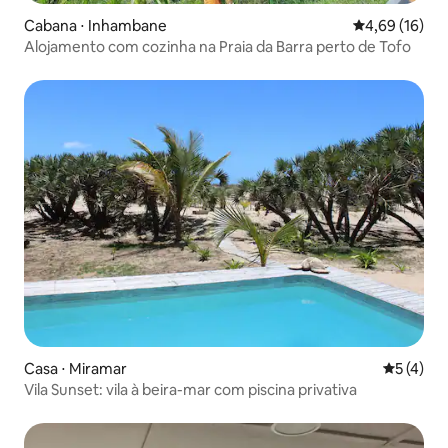
Cabana ⋅ Inhambane
4,69 de uma a
4,69 (16)
Alojamento com cozinha na Praia da Barra perto de Tofo
Casa ⋅ Miramar
5 de uma 
5 (4)
Vila Sunset: vila à beira-mar com piscina privativa