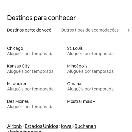
único!
Destinos para conhecer
Destinos perto de você
Outros tipos de acomodações
Pr
Chicago
St. Louis
Aluguéis por temporada
Aluguéis por temporada
Kansas City
Mineápolis
Aluguéis por temporada
Aluguéis por temporada
Milwaukee
Omaha
Aluguéis por temporada
Aluguéis por temporada
Des Moines
Mostrar mais
Aluguéis por temporada
Airbnb
Estados Unidos
Iowa
Buchanan