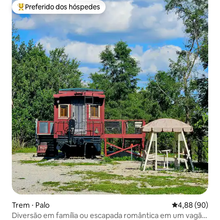
Preferido dos hóspedes
Entre os melhores preferidos dos hóspedes
Trem ⋅ Palo
4,88 de uma av
4,88 (90)
Diversão em família ou escapada romântica em um vagão