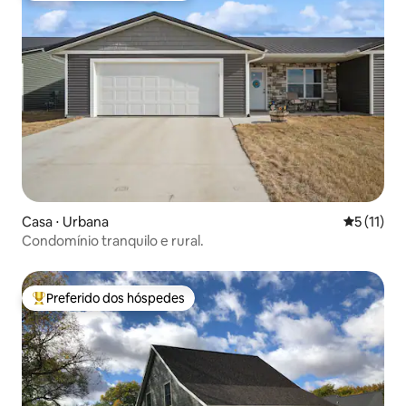
Casa ⋅ Urbana
5 de uma a
5 (11)
Condomínio tranquilo e rural.
Preferido dos hóspedes
Entre os melhores preferidos dos hóspedes