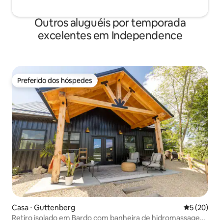
Outros aluguéis por temporada
excelentes em Independence
Preferido dos hóspedes
Preferido dos hóspedes
Casa ⋅ Guttenberg
5 de uma a
5 (20)
Retiro isolado em Bardo com banheira de hidromassagem