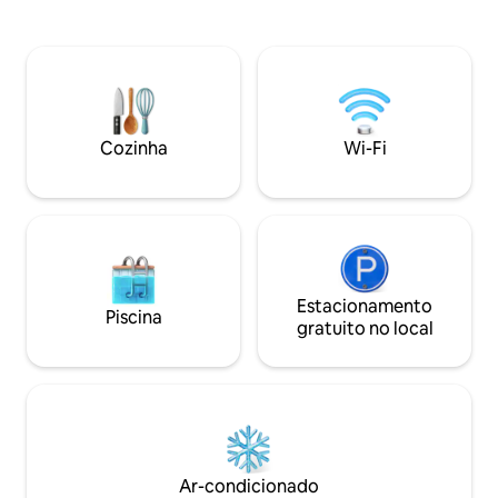
bônus e porão de saída, fogueira, deck
privativa, lançand
deslumbrante, varandas de 3 estações,
para pescar um ro
🏀 aro, TVS grandes e rede de pickleball.
premiado, ou sim
Este é 3 portas abaixo de um enorme bar
beira da água. Que
e churrasqueira com pátio com vista
planejando um de
para a água. Casa tranquila com quarto
semana ou férias e
de beliche bônus acima do celeiro.
refúgio único no 
Cozinha
Wi-Fi
Perfeito para grandes grupos e reuniões
combinação perfei
de família e retiros.
lazer e o autêntic
Estacionamento
Piscina
gratuito no local
Ar-condicionado