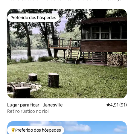
+ vista
Preferido dos hóspedes
Preferido dos hóspedes
Lugar para ficar ⋅ Janesville
4,91 de uma a
4,91 (91)
Retiro rústico no rio!
Preferido dos hóspedes
Entre os melhores preferidos dos hóspedes