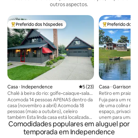
outros aspectos.
Preferido dos hóspedes
Preferido dos 
Entre os melhores preferidos dos hóspedes
Entre os melhore
Casa ⋅ Independence
5 de uma avaliação média de
5 (23)
Casa ⋅ Garrison
Chalé à beira do rio: golfe•caiaque•salas
Retiro em praia pri
de jogos•bar e churrasqueira
espaçoso com 5 qu
Acomoda 14 pessoas APENAS dentro da
Fuja para um refúg
colina
casa (novembro a abril) Acomoda 18
de uma colina no 
pessoas (maio a outubro), celeiro
espaço, privacidad
também Esta linda casa está localizada
unem para uma es
Comodidades populares em aluguel por
em um belo campo de golfe. Tinha
verdadeiramente 
acesso à beira do rio. Incluindo: caiaques,
com vistas panorâ
temporada em Independence
2 grandes salas de recreação em edifício
dias desfrutando d