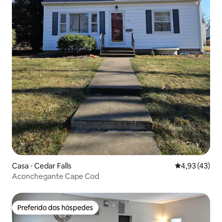
Casa ⋅ Cedar Falls
4,93 de uma a
4,93 (43)
Aconchegante Cape Cod
Preferido dos hóspedes
Preferido dos hóspedes