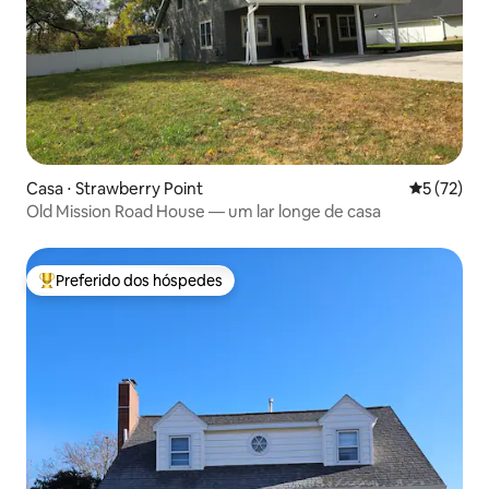
Casa ⋅ Strawberry Point
5 de uma a
5 (72)
Old Mission Road House — um lar longe de casa
Preferido dos hóspedes
Entre os melhores preferidos dos hóspedes