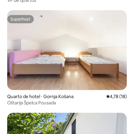
VP de quartos
Superhost
Superhost
Quarto de hotel ⋅ Gornja Košana
4,78 de uma a
4,78 (18)
Oštarija Špelca Pousada