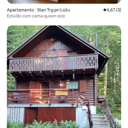
Apartamento ⋅ Stari Trg pri Ložu
4,67 de uma 
4,67 (3)
Estúdio com cama queen size