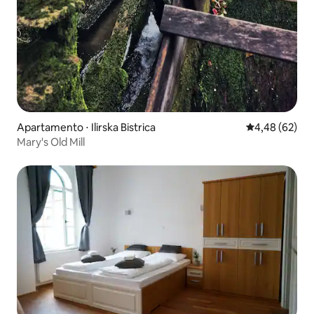
Apartamento ⋅ Ilirska Bistrica
4,48 de uma a
4,48 (62)
Mary's Old Mill