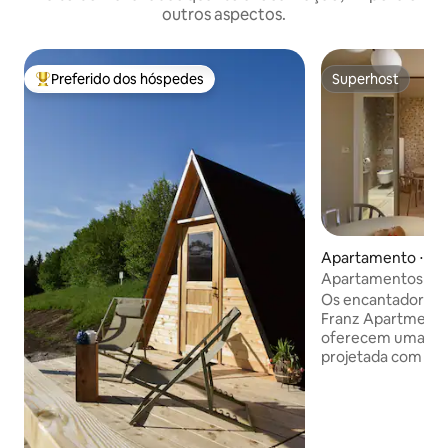
outros aspectos.
Preferido dos hóspedes
Superhost
Entre os melhores preferidos dos hóspedes
Superhost
Apartamento ⋅ Ilirs
Apartamentos Fra
Buck
Os encantadores, 
Franz Apartments e
oferecem uma esta
projetada com ate
apartamento Buc
cozinha totalmen
área de jantar e e
acolhedor e um ba