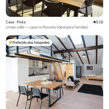
Casa ⋅ Pivka
5 de uma 
5 (3)
Ursae vallis — casa na floresta (ideal para famílias)
Preferido dos hóspedes
Entre os melhores preferidos dos hóspedes