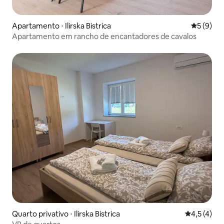
Apartamento ⋅ Ilirska Bistrica
5 de uma 
5 (9)
Apartamento em rancho de encantadores de cavalos
Quarto privativo ⋅ Ilirska Bistrica
4,5 de uma 
4,5 (4)