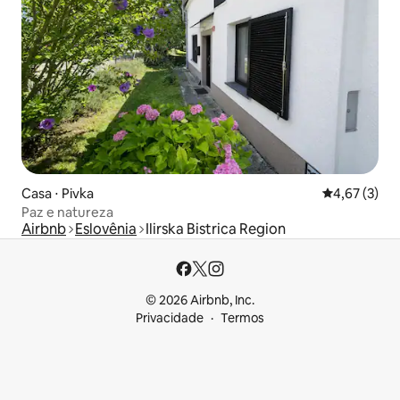
Casa ⋅ Pivka
4,67 de uma 
4,67 (3)
Paz e natureza
Airbnb
Eslovênia
Ilirska Bistrica Region
© 2026 Airbnb, Inc.
Privacidade
Termos