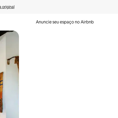
 original
Anuncie seu espaço no Airbnb
 deslizando o dedo na tela.