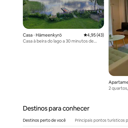
Casa ⋅ Hämeenkyrö
4,95 de uma avaliação 
4,95 (43)
Casa à beira do lago a 30 minutos de
Tampere
Apartamen
2 quartos
Destinos para conhecer
Destinos perto de você
Principais pontos turísticos 