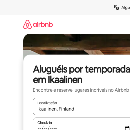
Pular
Algu
para
o
conteúdo
Aluguéis por temporada
em Ikaalinen
Encontre e reserve lugares incríveis no Airbnb
Localização
Quando os resultados estiverem disponíveis, expl
Check-in