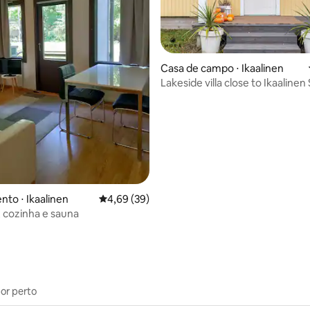
Casa de campo ⋅ Ikaalinen
Lakeside villa close to Ikaalinen
média de 5, 43 avaliações
resort
to ⋅ Ikaalinen
4,69 de uma avaliação média de 5, 39 avalia
4,69 (39)
, cozinha e sauna
por perto