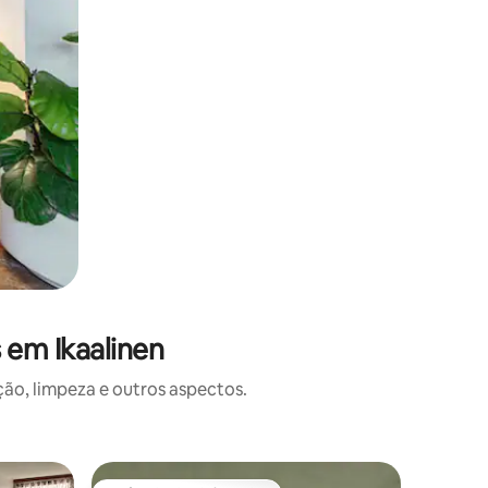
 em Ikaalinen
o, limpeza e outros aspectos.
Vila ⋅ Ylöj