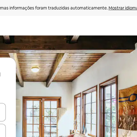
mas informações foram traduzidas automaticamente. 
Mostrar idioma
ore-os usando as seta para cima e para baixo do teclado ou tocando e