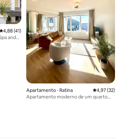
4,88 de uma avaliação média de 5, 41 avaliações
4,88 (41)
 Spa and
ções
Apartamento ⋅ Ratina
4,97 de uma avaliação
4,97 (32)
Apartamento moderno de um quarto
com sauna e vistas incríveis