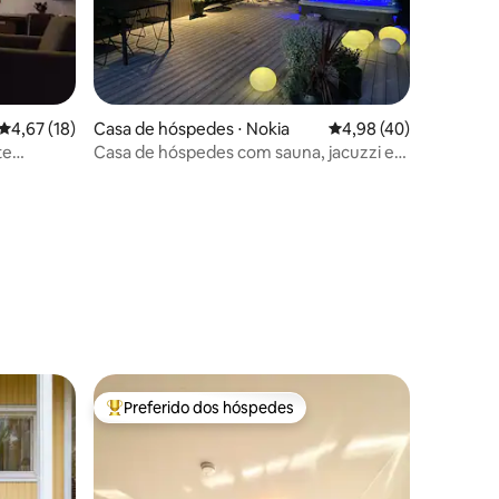
4,67 de uma avaliação média de 5, 18 avaliações
4,67 (18)
Casa de hóspedes ⋅ Nokia
4,98 de uma avaliação
4,98 (40)
te
Casa de hóspedes com sauna, jacuzzi e
banheira de água fria
ções
Preferido dos hóspedes
Entre os melhores preferidos dos hóspedes