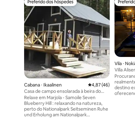
Preferido dos hóspedes
Preferid
Preferido dos hóspedes
Preferid
Vila ⋅ Noki
Villa Ali
banheira 
Procurand
o lago
realmente se divi
Cabana ⋅ Ikaalinen
4,87 de uma avaliação 
4,87 (46)
destino e
Casa de campo ensolarada à beira do
oferecen
lago +sauna perto do parque nacional
Relaxe em Marjola - Samoile Seven
hidromass
Blueberry Hill : relaxando na natureza,
total tran
perto do Nationalpark Seitseminen Ruhe
distância 
und Erholung am Nationalpark
Tampere. 
Seitseminen in Marjola ( "Heidelbeer-
para fica
Hügel") "Casa de campo básica" recém-
semana se
renovada: - Lugares para dormir em casa
Perfeito 